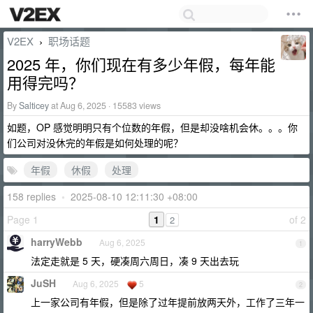
V2EX
职场话题
›
2025 年，你们现在有多少年假，每年能
用得完吗？
By
Salticey
at Aug 6, 2025 · 15583 views
如题，OP 感觉明明只有个位数的年假，但是却没啥机会休。。。你
们公司对没休完的年假是如何处理的呢？
年假
休假
处理
158 replies
•
2025-08-10 12:11:30 +08:00
Page 1
1
of 2
2
harryWebb
Aug 6, 2025
1
法定走就是 5 天，硬凑周六周日，凑 9 天出去玩
JuSH
Aug 6, 2025
5
2
上一家公司有年假，但是除了过年提前放两天外，工作了三年一