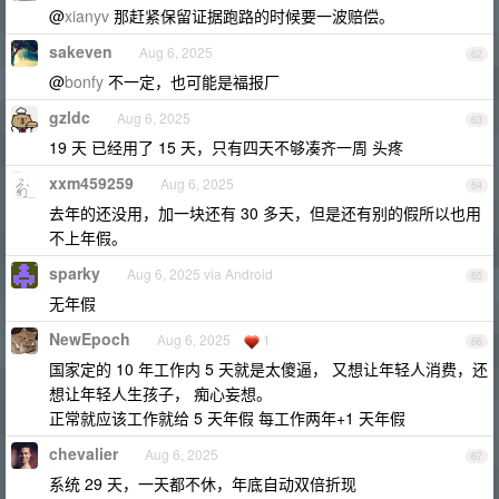
@
xianyv
那赶紧保留证据跑路的时候要一波赔偿。
sakeven
Aug 6, 2025
62
@
bonfy
不一定，也可能是福报厂
gzldc
Aug 6, 2025
63
19 天 已经用了 15 天，只有四天不够凑齐一周 头疼
xxm459259
Aug 6, 2025
64
去年的还没用，加一块还有 30 多天，但是还有别的假所以也用
不上年假。
sparky
Aug 6, 2025 via Android
65
无年假
NewEpoch
Aug 6, 2025
1
66
国家定的 10 年工作内 5 天就是太傻逼， 又想让年轻人消费，还
想让年轻人生孩子， 痴心妄想。
正常就应该工作就给 5 天年假 每工作两年+1 天年假
chevalier
Aug 6, 2025
67
系统 29 天，一天都不休，年底自动双倍折现