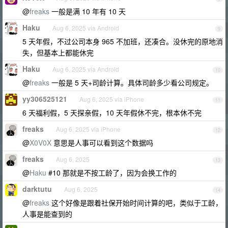
@
freaks
一般是满 10 年有 10 天
Haku
Aug 6, 2025 via Android
9
5 天年假，不过公司本身 965 不加班，还凑合。没休完的原地消
失，但基本上都能休完
Haku
Aug 6, 2025 via Android
10
@
freaks
一般是 5 天+司龄计算。具体司龄多少看公司规定。
yy306525121
Aug 6, 2025 via iPhone
11
6 天福利假，5 天探亲假，10 天年假休不完，根本休不完
freaks
Aug 6, 2025 via iPhone
12
@
X0V0X
意思是人事可以看到这个数据吗
freaks
Aug 6, 2025
13
@
Haku
#10 那就是不按工龄了，因为会换工作的
darktutu
Aug 6, 2025
14
@
freaks
这个好像是跟着社保开始时间计算的吧，类似于工龄，
人事是能查到的