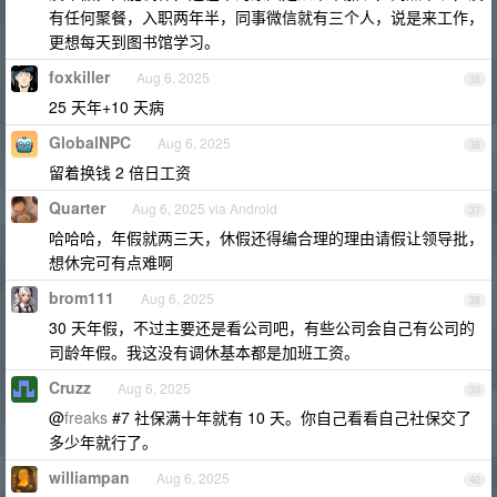
有任何聚餐，入职两年半，同事微信就有三个人，说是来工作，
更想每天到图书馆学习。
foxkiller
Aug 6, 2025
35
25 天年+10 天病
GlobalNPC
Aug 6, 2025
36
留着换钱 2 倍日工资
Quarter
Aug 6, 2025 via Android
37
哈哈哈，年假就两三天，休假还得编合理的理由请假让领导批，
想休完可有点难啊
brom111
Aug 6, 2025
38
30 天年假，不过主要还是看公司吧，有些公司会自己有公司的
司龄年假。我这没有调休基本都是加班工资。
Cruzz
Aug 6, 2025
39
@
freaks
#7 社保满十年就有 10 天。你自己看看自己社保交了
多少年就行了。
williampan
Aug 6, 2025
40