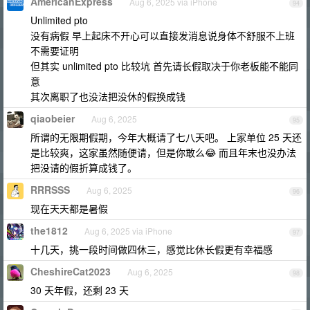
AmericanExpress
Aug 6, 2025 via iPhone
94
Unlimited pto
没有病假 早上起床不开心可以直接发消息说身体不舒服不上班
不需要证明
但其实 unlimited pto 比较坑 首先请长假取决于你老板能不能同
意
其次离职了也没法把没休的假换成钱
qiaobeier
Aug 6, 2025
95
所谓的无限期假期，今年大概请了七八天吧。 上家单位 25 天还
是比较爽，这家虽然随便请，但是你敢么😂 而且年末也没办法
把没请的假折算成钱了。
RRRSSS
Aug 6, 2025
96
现在天天都是暑假
the1812
Aug 6, 2025 via iPhone
97
十几天，挑一段时间做四休三，感觉比休长假更有幸福感
CheshireCat2023
Aug 6, 2025
98
30 天年假，还剩 23 天