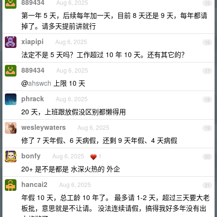
889434
Aug 6, 2025
15
第一年 5 天，后续每年加一天，目前 8 天还是 9 天，每年都请
掉了。请多天提前讲就行
xiapipi
Aug 6, 2025
16
法定不是 5 天吗？工作超过 10 年 10 天。还有其它的？
889434
Aug 6, 2025
17
@
ahswch
上限 10 天
phrack
Aug 6, 2025
18
20 天，上班跟放假没区别都懒得用
wesleywaters
Aug 6, 2025
19
修了 7 天年假、6 天病假，还剩 9 天年假、4 天病假
bonfy
Aug 6, 2025
1
20
20+ 是不是都是 水深火热的 外企
hancai2
Aug 6, 2025
21
年假 10 天，总工龄 10 年了。 最多请 1-2 天，超过三天要大老
板批，意思就是不让请。 没法连续请假，搞得我好多年没有出