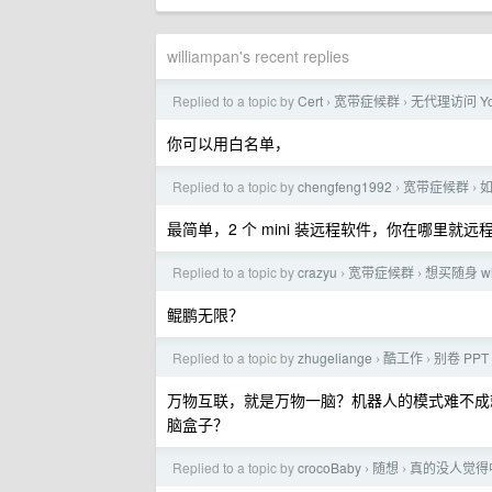
williampan's recent replies
Replied to a topic by
Cert
宽带症候群
无代理访问 You
›
›
你可以用白名单，
Replied to a topic by
chengfeng1992
宽带症候群
›
›
最简单，2 个 mini 装远程软件，你在哪里
Replied to a topic by
crazyu
宽带症候群
想买随身 
›
›
鲲鹏无限？
Replied to a topic by
zhugeliange
酷工作
别卷 P
›
›
万物互联，就是万物一脑？机器人的模式难不成
脑盒子？
Replied to a topic by
crocoBaby
随想
真的没人觉得中
›
›