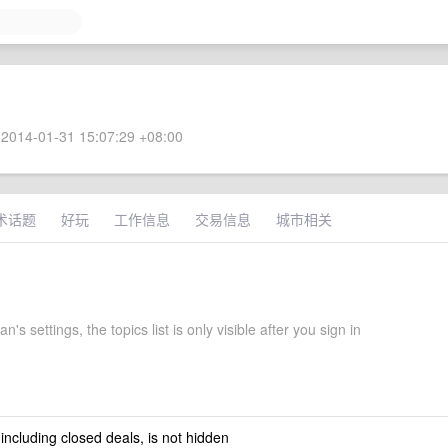
2014-01-31 15:07:29 +08:00
术话题
好玩
工作信息
交易信息
城市相关
n's settings, the topics list is only visible after you sign in
 including closed deals, is not hidden