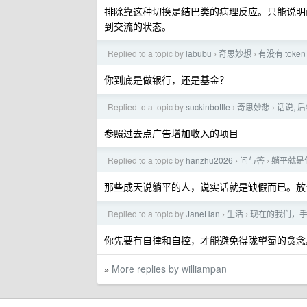
排除靠这种切换是结巴类的病理反应。只能说明
到交流的状态。
Replied to a topic by
labubu
奇思妙想
有没有 tok
›
›
你到底是做银行，还是基金？
Replied to a topic by
suckinbottle
奇思妙想
话说, 
›
›
参照过去点广告增加收入的项目
Replied to a topic by
hanzhu2026
问与答
躺平就是
›
›
那些成天说躺平的人，说实话就是缺假而已。放个 
Replied to a topic by
JaneHan
生活
现在的我们，
›
›
你先要有自律和自控，才能避免得陇望蜀的贪念
More replies by williampan
»