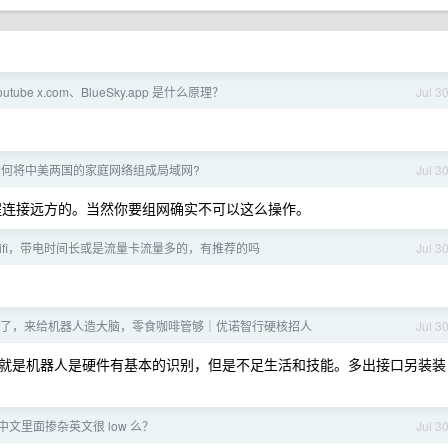
tube x.com、BlueSky.app 是什么原理？
Jul 3
如何将中美两国的家庭网络组成局域网?
Jul 3
就远程连接远方的。当然你要组网确实不可以这么操作。
wifi，带电时间长或是流量卡流量多的，有推荐的吗
Jul 3
PT 了，来给机器人造大脑，零食咖啡管够｜优诺智行硬核招人
Jul 3
就是机器人是硬件有基本的识别，但是不足生活和技能。多出接口另装装
文里面掺杂英文很 low 么？
Jul 3