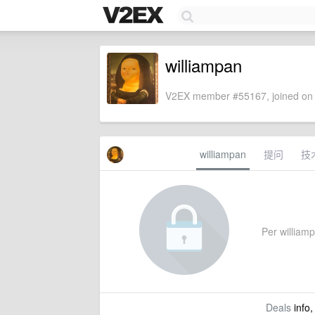
williampan
V2EX member #55167, joined on 
williampan
提问
技
Per williampa
Deals
info,