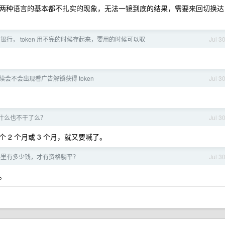
两种语言的基本都不扎实的现象，无法一镜到底的结果，需要来回切换达
en 银行， token 用不完的时候存起来，要用的时候可以取
Jul 3
后续会不会出现看广告解锁获得 token
Jul 3
什么也不干了么？
Jul 3
2 个月或 3 个月，就又要喊了。
手里有多少钱，才有资格躺平？
Jul 3
。