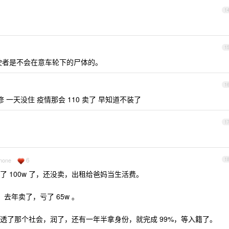
1
1
驶者是不会在意车轮下的尸体的。
1
 装修 一天没住 疫情那会 110 卖了 早知道不装了
1
6
Phone
1
 100w 了，还没卖，出租给爸妈当生活费。
去年卖了，亏了 65w 。
透了那个社会，润了，还有一年半拿身份，就完成 99%，等入籍了。