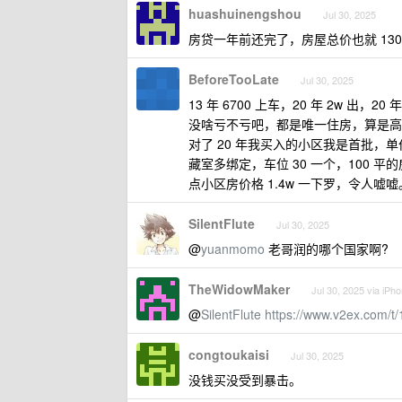
huashuinengshou
Jul 30, 2025
房贷一年前还完了，房屋总价也就 130
BeforeTooLate
Jul 30, 2025
13 年 6700 上车，20 年 2w 出，20 
没啥亏不亏吧，都是唯一住房，算是高
对了 20 年我买入的小区我是首批，单价 1
藏室多绑定，车位 30 一个，100 
点小区房价格 1.4w 一下罗，令人嘘嘘
SilentFlute
Jul 30, 2025
@
yuanmomo
老哥润的哪个国家啊?
TheWidowMaker
Jul 30, 2025 via iPh
@
SilentFlute
https://www.v2ex.com/t
congtoukaisi
Jul 30, 2025
没钱买没受到暴击。