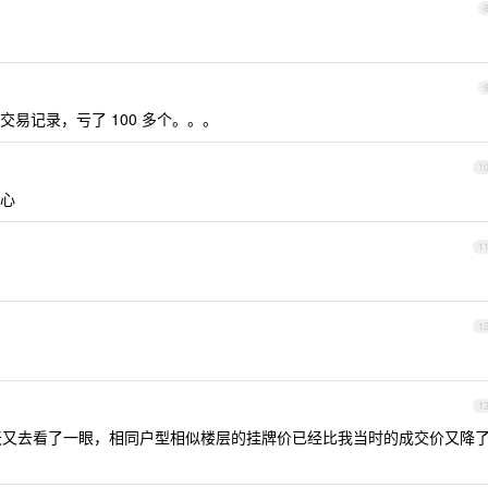
易记录，亏了 100 多个。。。
1
心
1
1
1
。今天又去看了一眼，相同户型相似楼层的挂牌价已经比我当时的成交价又降