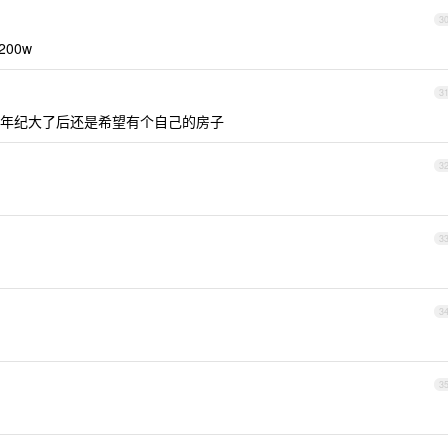
3
00w
3
年纪大了后还是希望有个自己的房子
3
3
3
3