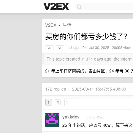
V2EX
生活
›
买房的你们都亏多少钱了？
lishujue404
·
Jul 30, 2025
· 20098 views
This topic created in 374 days ago, the info
21 年上车在济南买的，雪山片区，24 年亏 30
172 replies
•
2025-09-11 15:47:55 +08:00
1
2
ynkkdev
Jul 30, 2025
25 年出的话，应该亏 40w ，算下来