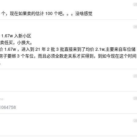
2
 个，现在如果卖的估计 100 个吧。。。没啥感觉
2
年 1.67w 入新小区
卖低买，小换大。
.67w ，进入到 21 年 2 批 3 批直接来到了均价 2.1w,主要来自车位储
平的房子要绑 3 个车位，而且必须全款走关系才买得到，到如今现在这个时间
。
2
one
2
/1064758
2