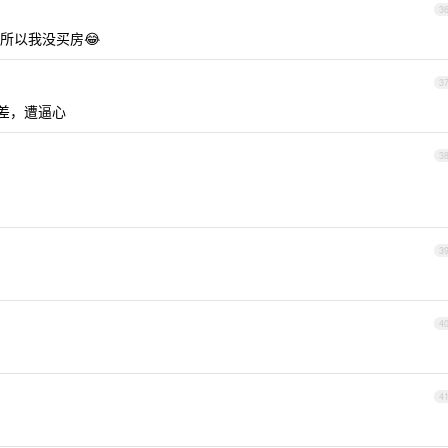
3
所以我没买房😂
3
极差，遭逼心
3
3
4
4