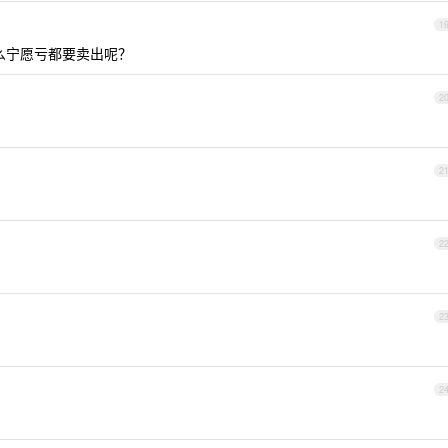
1
么宁愿亏都要卖出呢？
2
2
2
2
2