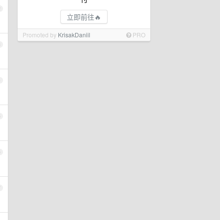
2
立即前往🔥
Promoted by
KrisakDaniil
PRO
3
4
5
6
7