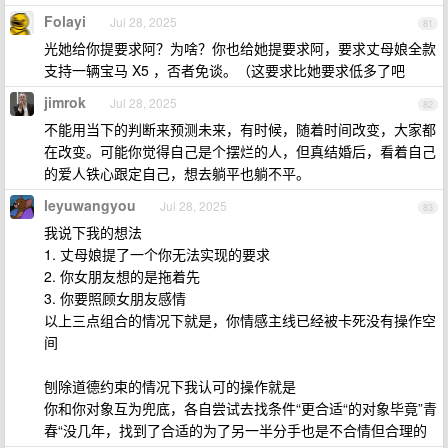
Folayi
Jul 28, 2025
81
光她给你提要求阿？为啥？你也给她提要求阿，要求丈母娘全款
支持一辆宝马 X5 ，否者免谈。（这要求比她要求低多了吧
jimrok
Jul 28, 2025
82
不能用当下的判断来预测未来，有时候，随着时间改变，大家都
在改变。可能你觉得自己是个摆烂的人，但真结婚后，看着自己
的爱人铁心跟定自己，想去躺平也躺不平。
leyuwangyou
Jul 28, 2025
83
我说下我的想法
1. 丈母娘提了一个你无法实现的要求
2. 你女朋友想的是拖着先
3. 你要照顾女朋友感情
以上三点组合的情况下就是，你情感主线已经被卡死没有操作空
间
刨除道德约束的情况下我认可的操作就是
你和你对象互为兜底，各自尝试去找条件“更合适“的对象毕竟”青
春“没几年，找到了合适的为了另一半分手也是不合情但合理的