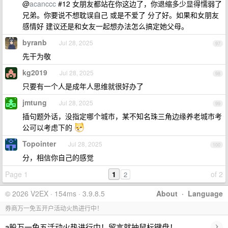
@
acanccc
#12 女朋友都站在你这边了，你退缩多少显得懦弱了
兄弟。你要说不想耽误自己 或是不爱了 分了好。如果和女朋友
感情好 建议还是和女友一起想办法怎么搞定她父母。
byranb
Jul 28, 2025
97
先干为敬
kg2019
Jul 28, 2025
98
只要有一个人是成年人思维就很好办了
jmtung
Jul 28, 2025
99
插句题外话，没指定哪个城市，某不知名珠三角边缘养老城市考
公可以考虑下的
Topointer
Jul 28, 2025
100
分，相信你自己的感觉
Page 1
1
of 2
2
© 2026 V2EX · 154ms · 3.9.8.5
About
·
Language
券商万一免五开户活动火热进行中！
›
a股万一免五活动火热进行中！留言就抽鼠标键盘！