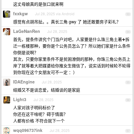
这丈母娘真的是张口就来啊
fxxkgw
Jul 28, 2025 via Android
53
感觉有点胡吊扯。。真长三角 gwy 了 她还敢要房子彩礼？
LaGeNanRen
Jul 28, 2025
54
首先，提条件讲究个门当户对吧，人家要是什么珠三角土著➕拆
迁一栋楼那种，要你是个公务员怎么了？所以她们家是什么条件
你倒是说啊？
其次，只要你家里条件不是贫困潦倒的那种，你珠三角公务员上
岸了就等着大把媒婆给你推女生微信了，说实话到时候轮不轮得
到你现在这个女朋友可不一定 ：）
IDAEngine
Jul 28, 2025
55
结婚又不是谈恋爱，结婚谈的是家庭
Light3
Jul 28, 2025
56
人家对孩子明码标价了
你还在这干啥呢？碍于情面？
人都有价格 不符合就下一个
wqq096737ink
Jul 28, 2025
57