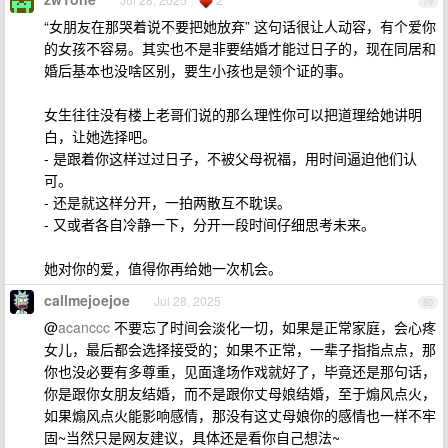
79
“女朋友在那哭着说不要把她放弃” 这句话很让人动容，有个爱你
的女孩不容易。其实也不是非要结婚才能过日子的，现在同居和
婚后基本也没啥区别，要生小孩也是领个证的事。
女生往往没有楼上老哥们说的那么理性你可以把道理给她讲明
白，让她选择吧。
- 是跟着你这样过过日子，不被父母祝福，用时间逼迫他们认
可。
- 还是就这样分开，一拍两散互不耽误。
- 又或者各自冷静一下，分开一段时间仔细思考未来。
她对你的爱，值得你再给她一次机会。
callmejoejoe
Jul 28, 2025
80
@
acanccc
不要忘了时间会淡化一切，如果是正常家庭，会心疼
女儿，最后都会选择接受的；如果不正常，一辈子指指点点，那
你也没必要有多尊重，见面逢场作戏就好了，毕竟还是那句话，
你是跟你女朋友结婚，而不是跟你丈母娘结婚，至于煽风点火，
如果煽风点火能影响感情，那没有这丈母娘你的感情也一样不牢
固~当然只是网友建议，具体还是看你自己想法~