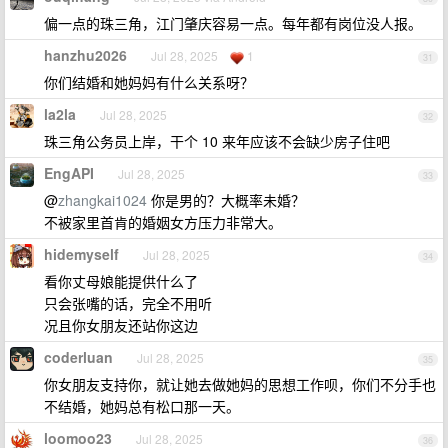
偏一点的珠三角，江门肇庆容易一点。每年都有岗位没人报。
hanzhu2026
Jul 28, 2025
1
31
你们结婚和她妈妈有什么关系呀？
la2la
Jul 28, 2025
32
珠三角公务员上岸，干个 10 来年应该不会缺少房子住吧
EngAPI
Jul 28, 2025
33
@
zhangkai1024
你是男的？大概率未婚？
不被家里首肯的婚姻女方压力非常大。
hidemyself
Jul 28, 2025
34
看你丈母娘能提供什么了
只会张嘴的话，完全不用听
况且你女朋友还站你这边
coderluan
Jul 28, 2025
35
你女朋友支持你，就让她去做她妈的思想工作呗，你们不分手也
不结婚，她妈总有松口那一天。
loomoo23
Jul 28, 2025
36