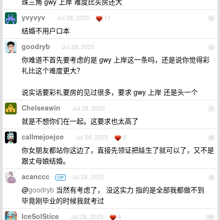
珠三角 gwy 上岸 难度比买房还大
yvyvyv
Jul 28, 2025
11
5
结婚不用户口本
goodryb
Jul 28, 2025
6
你难道不首先要考虑的是 gwy 上岸这一条吗，还是说你觉得彩
礼比这个难度更大？
说实话要彩礼要房的见过很多，要求 gwy 上岸 还是头一个
Chelseawin
Jul 28, 2025
7
就是不想你们在一起。这要求也太高了
callmejoejoe
Jul 28, 2025
3
8
你女朋友都站你这边了，直接先领证把娃生了就可以了，又不是
跟丈母娘结婚。
acanccc
Jul 28, 2025
OP
9
@
goodryb
当然有考虑了， 没这实力 指的是全部我都做不到
毕竟刚毕业的时候我就考过
IceSolStice
Jul 28, 2025
4
10