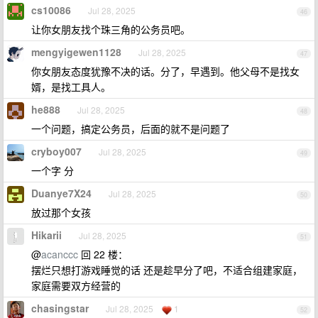
cs10086
Jul 28, 2025
46
让你女朋友找个珠三角的公务员吧。
mengyigewen1128
Jul 28, 2025
47
你女朋友态度犹豫不决的话。分了，早遇到。他父母不是找女
婿，是找工具人。
he888
Jul 28, 2025
48
一个问题，搞定公务员，后面的就不是问题了
cryboy007
Jul 28, 2025
49
一个字 分
Duanye7X24
Jul 28, 2025
50
放过那个女孩
Hikarii
Jul 28, 2025
51
@
acanccc
回 22 楼：
摆烂只想打游戏睡觉的话 还是趁早分了吧，不适合组建家庭，
家庭需要双方经营的
chasingstar
Jul 28, 2025
1
52