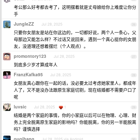
考公那么好考都去考了，这明摆着就是丈母娘给你上难度让你分
手
JungleZZ
Jul 28, 2025
26
只要你女朋友是站在你这边的，一切都好说，两个人一条心，父
母那边又能怎么样？不过话又说回来，遇到一个真心挺你的女朋
友，没道理还想着摆烂（个人观点）。
promontory123
Jul 28, 2025
27
到底多少岁才算成年人
FranzKafka95
Jul 28, 2025
28
女朋友真心跟你在一起的话，没必要太过考虑她家里人，都成年
人了，又不是没办法跟原生家庭切割，现在结婚都不需要户口了
呢
luvsic
Jul 28, 2025
1
29
结婚是两个家庭的事情，你的小家庭以后可以在物理、心理、财
务上完全脱离原生家庭的影响吗？你能脱离，你的另一半能脱离
吗？谨慎选择
ouqihang
Jul 28, 2025 via Android
30