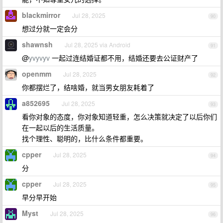
blackmirror
Jul 28, 2025
90
想过分就一定会分
shawnsh
Jul 28, 2025 via Android
91
@
yvyvyv
一起过连结婚证都不用，结婚还要去公证财产了
openmm
Jul 28, 2025
92
你都摆烂了，结啥婚，就当男女朋友耗着了
a852695
Jul 28, 2025
93
看你对象的态度，你对象知道轻重，怎么决策就决定了以后你们
在一起以后的生活质量。
找个理性、聪明的，比什么条件都重要。
cpper
Jul 28, 2025
94
分
cpper
Jul 28, 2025
95
早分早开始
Myst
Jul 28, 2025
96