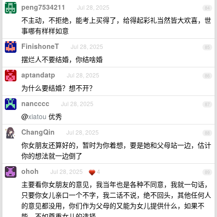
peng7534211
Jul 28, 2025
84
不主动，不拒绝，能考上买得了，给得起彩礼当然皆大欢喜，世
事哪有样样如意
FinishoneT
Jul 28, 2025
85
摆烂人不要结婚，你结啥婚
aptandatp
Jul 28, 2025
86
为什么要结婚？想不开？
nancccc
Jul 28, 2025
87
@
xiatou
优秀
ChangQin
Jul 28, 2025
88
你女朋友还算好的，暂时为你着想，要是她和父母站一边，估计
你的想法就一边倒了
ohoh
Jul 28, 2025
4
89
主要看你女朋友的意见，我当年也是各种不同意，我就一句话，
只要你女儿亲口一个不字，我二话不说，绝不回头，其他任何人
的意见都没用，你们作为父母的又能为女儿提供什么，如果不
能，不如尊重女儿的选择。