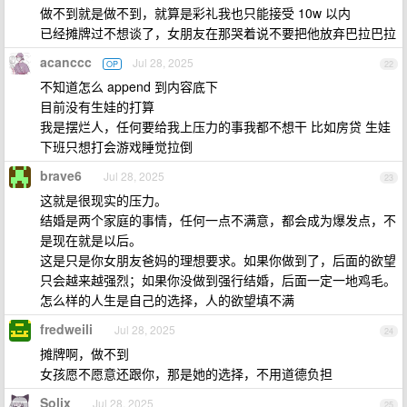
做不到就是做不到，就算是彩礼我也只能接受 10w 以内
已经摊牌过不想谈了，女朋友在那哭着说不要把他放弃巴拉巴拉
acanccc
Jul 28, 2025
OP
22
不知道怎么 append 到内容底下
目前没有生娃的打算
我是摆烂人，任何要给我上压力的事我都不想干 比如房贷 生娃
下班只想打会游戏睡觉拉倒
brave6
Jul 28, 2025
23
这就是很现实的压力。
结婚是两个家庭的事情，任何一点不满意，都会成为爆发点，不
是现在就是以后。
这是只是你女朋友爸妈的理想要求。如果你做到了，后面的欲望
只会越来越强烈；如果你没做到强行结婚，后面一定一地鸡毛。
怎么样的人生是自己的选择，人的欲望填不满
fredweili
Jul 28, 2025
24
摊牌啊，做不到
女孩愿不愿意还跟你，那是她的选择，不用道德负担
Solix
Jul 28, 2025
25