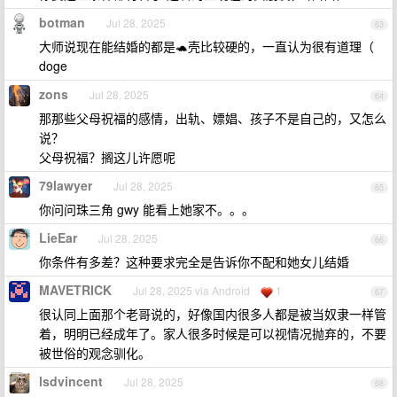
botman
Jul 28, 2025
63
大师说现在能结婚的都是🐢壳比较硬的，一直认为很有道理（
doge
zons
Jul 28, 2025
64
那那些父母祝福的感情，出轨、嫖娼、孩子不是自己的，又怎么
说？
父母祝福？搁这儿许愿呢
79lawyer
Jul 28, 2025
65
你问问珠三角 gwy 能看上她家不。。。
LieEar
Jul 28, 2025
66
你条件有多差？这种要求完全是告诉你不配和她女儿结婚
MAVETRICK
Jul 28, 2025 via Android
1
67
很认同上面那个老哥说的，好像国内很多人都是被当奴隶一样管
着，明明已经成年了。家人很多时候是可以视情况抛弃的，不要
被世俗的观念驯化。
lsdvincent
Jul 28, 2025
68