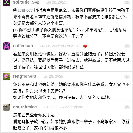
solitude1942
Jul 28, 2025
42
@
acanccc
指指点点是重点么，如果你们真能结婚生孩子带孩子
都不需要老人帮忙还能感情如初，根本不需要关心谁指指点点。
关键是大部分人没这个本事。
ps 你不想生孩子你女朋友也不想生吗，如果她想生，那她想清
楚应该就分了，不需要你这边上压力了。
coffeesun
Jul 28, 2025 via Android
1
43
看起来女朋友站你这边，好办，直接领证结婚了，和妇方家长
说，婚已结，要起以后面子上过得去，就得商量，要不就两人过
日子得了，啥世俗习惯，都他妈是利益
fengfisher3
Jul 28, 2025
44
你又不是和丈母娘结婚，她的要求和你有什么关系，女方父母不
支持，你方父母也不支持吗？
如果你女朋友和你同心，屁事没有，去 TM 的丈母娘。
churchmice
Jul 28, 2025 via Android
45
这东西完全看你女朋友
看她耳根子软不软，如果她打算跟你一辈子，不鸟娘家人，你就
赶紧娶了，这样的好姑娘不多