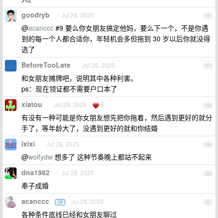
goodryb
Jul 28, 2025
16
@
acanccc
#9 要么你女朋友搞定他妈，要么下一个，不是你遇
到的每一个人都合适你，年轻机会多但拖到 30 岁以后你就没得
选了
BeforeTooLate
Jul 28, 2025
17
和女朋友摊牌吧，说明其中各种利害。
ps：现在领证都不需要户口本了
xiatou
Jul 28, 2025
5
18
有没有一种可能是你女朋友想先把你拖着，然后遇到更好的就分
手了，等年龄大了，没遇到更好的就和你结婚
ixixi
Jul 28, 2025
19
@
wolfydw
想多了 这种节奏晚上都站不起来
dna1982
Jul 28, 2025
20
奉子成婚
acanccc
Jul 28, 2025
OP
21
各种条件底线已经和女朋友聊过