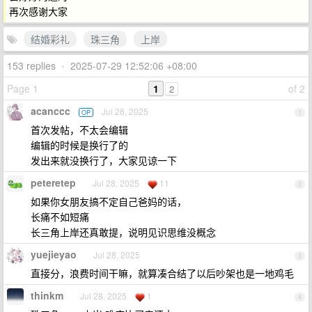
再次感谢大家
结婚彩礼
珠三角
上岸
153 replies
•
2025-07-29 12:52:06 +08:00
Page 1
1
of 2
2
acanccc
Jul 28, 2025
OP
1
首次发帖，不太会编辑
编辑的时候是换行了的
发出来就没换行了，大家见谅一下
peteretep
Jul 28, 2025
11
2
如果你女朋友搞不定自己爸妈的话，
长痛不如短痛
长三角上岸还真敢提，说明见识思维没概念
yuejieyao
Jul 28, 2025
3
直接分，浪费时间干嘛，就算凑合结了以后吵架也是一地鸡毛
thinkm
Jul 28, 2025
1
4