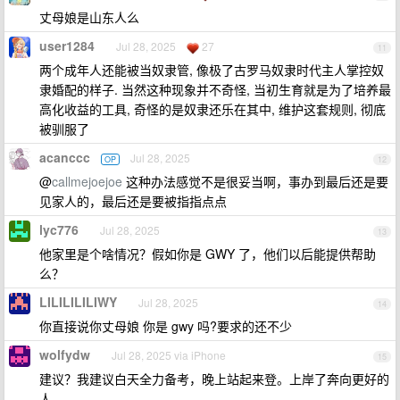
丈母娘是山东人么
user1284
Jul 28, 2025
27
11
两个成年人还能被当奴隶管, 像极了古罗马奴隶时代主人掌控奴
隶婚配的样子. 当然这种现象并不奇怪, 当初生育就是为了培养最
高化收益的工具, 奇怪的是奴隶还乐在其中, 维护这套规则, 彻底
被驯服了
acanccc
Jul 28, 2025
OP
12
@
callmejoejoe
这种办法感觉不是很妥当啊，事办到最后还是要
见家人的，最后还是要被指指点点
lyc776
Jul 28, 2025
13
他家里是个啥情况？假如你是 GWY 了，他们以后能提供帮助
么？
LILILILILIWY
Jul 28, 2025
14
你直接说你丈母娘 你是 gwy 吗?要求的还不少
wolfydw
Jul 28, 2025 via iPhone
15
建议？我建议白天全力备考，晚上站起来登。上岸了奔向更好的
人。