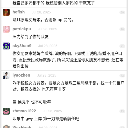
我自己爹妈都干的 我还管别人爹妈的 干就完了
hefish
Jul 28, 2025
69
除非原理丈母娘，否则够 op 受的。
patrickpu
Jul 28, 2025
70
压力给到了你的队友
sky3hao9
Jul 28, 2025
71
你女朋友拿她妈当盾牌, 演的好啊, 正如楼上说的,结婚不用户口
簿, 直接去民政局就办了, 所以关键还是你女朋友不想去. 还在等
着你出价
iyaozhen
Jul 28, 2025
72
咋不说说女方背景。要是女方是珠三角局级干部，找一个门当户
对，相互支撑的 也无可厚非呀
当 侯亮平 也不可耻嘛
zhmtao1222
Jul 28, 2025
73
印象中 gwy 上岸 第一刀都是斩前任吧
WexHugh
Jul 28, 2025