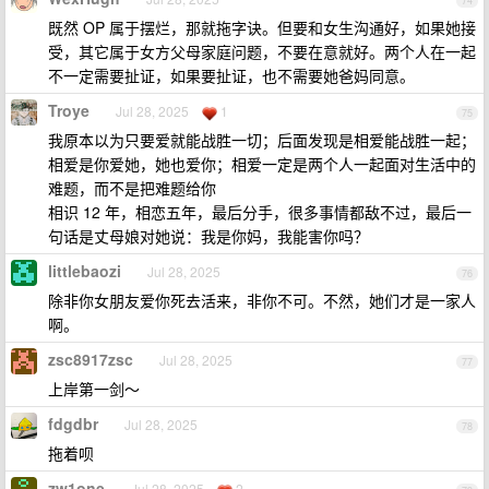
74
既然 OP 属于摆烂，那就拖字诀。但要和女生沟通好，如果她接
受，其它属于女方父母家庭问题，不要在意就好。两个人在一起
不一定需要扯证，如果要扯证，也不需要她爸妈同意。
Troye
Jul 28, 2025
1
75
我原本以为只要爱就能战胜一切；后面发现是相爱能战胜一起；
相爱是你爱她，她也爱你；相爱一定是两个人一起面对生活中的
难题，而不是把难题给你
相识 12 年，相恋五年，最后分手，很多事情都敌不过，最后一
句话是丈母娘对她说：我是你妈，我能害你吗？
littlebaozi
Jul 28, 2025
76
除非你女朋友爱你死去活来，非你不可。不然，她们才是一家人
啊。
zsc8917zsc
Jul 28, 2025
77
上岸第一剑～
fdgdbr
Jul 28, 2025
78
拖着呗
zw1one
Jul 28, 2025
2