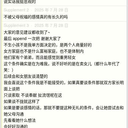
说实话我挺悲观的
Supplement 2 · 2025 年 7 月 28 日
不被父母祝福的感情真的有长久的吗
Supplement 3 · 2025 年 7 月 28 日
大家的意见建议都收到了~
最后 append 一次把 谢谢大家了
不生小孩不是我单方面决定的，是两个人商量好的
女方家庭也不是什么富裕家庭，也不是体制内
他们家有个弟弟，而且能感觉到重男轻女
这个条件确实是在为难我，说不好听的是在卖女儿（都什么年代了
笑：）
后续会和女朋友谈清楚的
我会直说这个条件我是不能接受的，如果真要谈条件那就双方家长明
面上谈把
只谈索取 不谈奉献 扯流氓呢在这
如果谈不拢就这样了
如果是要谈感情的话，那就不要提这种无礼的条件，会让她尝试去和
她父母沟通
先看看她什么想法
会好好沟通的