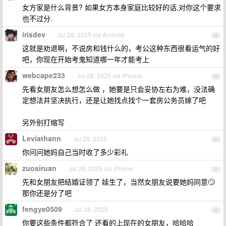
女方家是什么背景? 如果女方本身家庭比较好的话,对你这个要求
也不过分.
irisdev
Jul 28, 2025 via Android
58
这就是劝退啊，不说房和钱什么的，考公这种东西很看运气的好
吧，你现在开始考鬼知道哪一年才能考上
webcape233
Jul 28, 2025 via iPhone
59
先看女朋友怎么想怎么做 ，她要是只会妥协左右为难，没法确
定想法并坚决执行，还是让她找点找个一套房公务员嫁了吧
另外别打缩写
Leviathann
Jul 28, 2025
60
你问问她妈自己当时收了多少彩礼
zuosiruan
Jul 28, 2025 via iPhone
61
先和女朋友把结婚证领了 娃生了，当然女朋友说要她妈同意🙄
那你还是分了吧
fengye0509
Jul 28, 2025
62
你要这些条件都符合了 还看的上现在的女朋友，哈哈哈