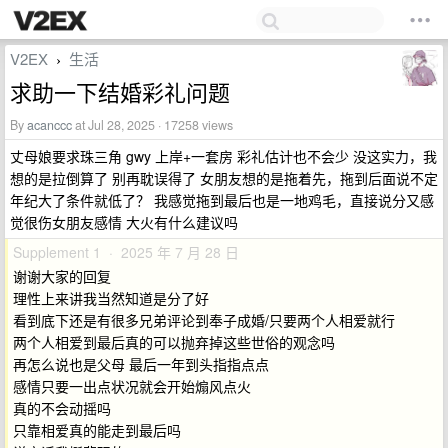
V2EX
生活
›
求助一下结婚彩礼问题
By
acanccc
at Jul 28, 2025 · 17258 views
丈母娘要求珠三角 gwy 上岸+一套房 彩礼估计也不会少 没这实力，我
想的是拉倒算了 别再耽误得了 女朋友想的是拖着先，拖到后面说不定
年纪大了条件就低了？ 我感觉拖到最后也是一地鸡毛，直接说分又感
觉很伤女朋友感情 大火有什么建议吗
Supplement 1 · 2025 年 7 月 28 日
谢谢大家的回复
理性上来讲我当然知道是分了好
看到底下还是有很多兄弟评论到奉子成婚/只要两个人相爱就行
两个人相爱到最后真的可以抛弃掉这些世俗的观念吗
再怎么说也是父母 最后一年到头指指点点
感情只要一出点状况就会开始煽风点火
真的不会动摇吗
只靠相爱真的能走到最后吗