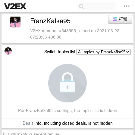
FranzKafka95
打赏
V2EX member #548995, joined on 2021-06-22
07:29:36 +08:00
Switch topics list
Per FranzKafka95's settings, the topics list is hidden
Deals
info, including closed deals, is not hidden
FranzKafka95's recent replies