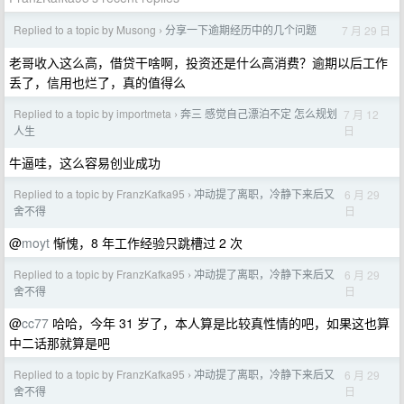
Replied to a topic by Musong
分享一下逾期经历中的几个问题
7 月 29 日
›
老哥收入这么高，借贷干啥啊，投资还是什么高消费？逾期以后工作
丢了，信用也烂了，真的值得么
Replied to a topic by importmeta
奔三 感觉自己漂泊不定 怎么规划
7 月 12
›
日
人生
牛逼哇，这么容易创业成功
Replied to a topic by FranzKafka95
冲动提了离职，冷静下来后又
6 月 29
›
日
舍不得
@
moyt
惭愧，8 年工作经验只跳槽过 2 次
Replied to a topic by FranzKafka95
冲动提了离职，冷静下来后又
6 月 29
›
日
舍不得
@
cc77
哈哈，今年 31 岁了，本人算是比较真性情的吧，如果这也算
中二话那就算是吧
Replied to a topic by FranzKafka95
冲动提了离职，冷静下来后又
6 月 29
›
日
舍不得