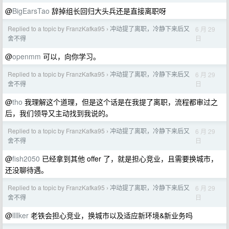
@
BigEarsTao
辞掉组长回归大头兵还是直接离职呀
Replied to a topic by FranzKafka95
冲动提了离职，冷静下来后又
6 月 29
›
日
舍不得
@
openmm
可以，向你学习。
Replied to a topic by FranzKafka95
冲动提了离职，冷静下来后又
6 月 29
›
日
舍不得
@
tho
我理解这个道理，但是这个话是在我提了离职，流程都审过之
后，我们领导又主动找到我说的。
Replied to a topic by FranzKafka95
冲动提了离职，冷静下来后又
6 月 29
›
日
舍不得
@
fish2050
已经拿到其他 offer 了，就是担心竞业，且需要换城市，
还没聊待遇。
Replied to a topic by FranzKafka95
冲动提了离职，冷静下来后又
6 月 29
›
日
舍不得
@
llllker
老铁会担心竞业，换城市以及适应新环境&新业务吗