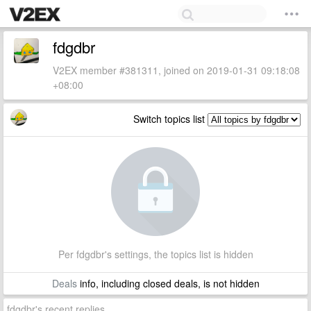
fdgdbr
V2EX member #381311, joined on 2019-01-31 09:18:08
+08:00
Switch topics list
Per fdgdbr's settings, the topics list is hidden
Deals
info, including closed deals, is not hidden
fdgdbr's recent replies