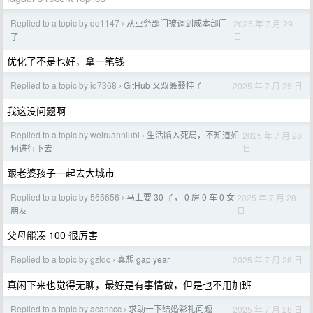
Replied to a topic by qq1147
从业务部门被调到成本部门
2025 年 7 月 29
›
日
了
优化了不是也好，拿一笔钱
Replied to a topic by id7368
GitHub 又双叒叕挂了
2025 年 7 月 29 日
›
我这没问题啊
Replied to a topic by weiruanniubi
生活陷入死局，不知道如
2025 年 7 月 28
›
日
何进行下去
跟老婆孩子一起去大城市
Replied to a topic by 565656
马上要 30 了， 0 房 0 车 0 女
2025 年 7 月 28
›
日
朋友
父母能凑 100 很厉害
Replied to a topic by gzldc
真想 gap year
2025 年 7 月 28 日
›
真闲下来也觉得无聊，最好是有事情做，但是也不用加班
Replied to a topic by acanccc
求助一下结婚彩礼问题
2025 年 7 月 28 日
›