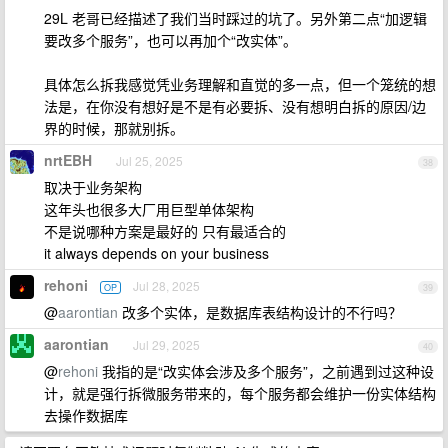
29L 老哥已经描述了我们当时踩过的坑了。另外第二点“加逻辑
要改多个服务”，也可以再加个“改实体”。
具体怎么拆我感觉凭业务理解和直觉的多一点，但一个笼统的想
法是，在你没有想好是不是有必要拆、没有想明白拆的原因/边
界的时候，那就别拆。
nrtEBH
Jul 25, 2025
38
取决于业务架构
这年头也很多大厂用巨型单体架构
不是说哪种方案是最好的 只有最适合的
it always depends on your business
rehoni
Jul 28, 2025
OP
39
@
aarontian
改多个实体，是数据库表结构设计的不行吗？
aarontian
Jul 29, 2025
40
@
rehoni
我指的是“改实体会涉及多个服务”，之前遇到过这种设
计，就是强行拆微服务带来的，每个服务都会维护一份实体结构
去操作数据库