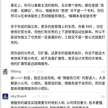
事实上，你可以看看主流的架构，无论哪个架构，都在提倡 “高
内聚、低耦合”，所以，微服务的 “思想” 并不是一个专利，你仍
然可以在单体服务上贯彻微服务理念。“解耦本身就是优秀”
至于你说的独立库，更多的是管理上的东西，你看 K8S ，也在
使用巨型仓库，但他们有优秀的上下游管理自动化脚本。所以不
是说你独立了仓库就一定是最好的，工程化不是一套公式就能打
完的。
而你说的分布式、可扩展，这更多的是服务拓扑，你总不能说大
单体就不能分布式，就不具备扩展性，很多设计优秀的大单体，
他的扩展性能远超微服务。
SSang
Jul 24, 2025
15
@
cookii
别急，我还没说完呢。喊 “微服务已死” 的那波人，大多
都是小公司，小团队，我想说的是，微服务是不会死的，死的是
那些用着微服务的小团队。
sky3hao9
Jul 24, 2025
16
微服务的最佳实践需要天时地利人和, 公司项目要大, 技术要懂,
而且前期有设计规划时间, 架构师要牛逼, 领导要支持..