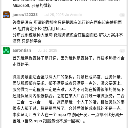
Microsoft, 邪恶的微软
james122333
Jul 25, 2025 via Android
36
答案是没有 所谓的微服务只是把现有流行的东西串起来使用而
已 组件肯定不轻 然后用 http...
分布式系统是种大范畴 微服务被包含在里面而已 解决方案并不
漂亮 只是跨平台
aarontian
Jul 25, 2025
37
首先我觉得野路子是好词，因为我也是野路子，有技术热情才会
走野路子。
微服务是更适合互联网大厂的架构，对基建成熟度、业务体量、
团队规模都有要求，都不满足或者只满足一点的，没必要硬上。
服务微到一定程度一定是灾难，因为不可能在拆得很细的情况下
还能保证高内聚低耦合。之前在某大厂合并过一堆微服务，二合
一三合一七八合一一堆，这还是我一个人干的活，相信类似的事
很多人都干过，算是擦屁股了。合并后维护成本低的不是一点。
事实证明四五个人在一个 repo 中协同开发，一点都不比分离开
困难（当然 repo 跟服务也不是一回事）。