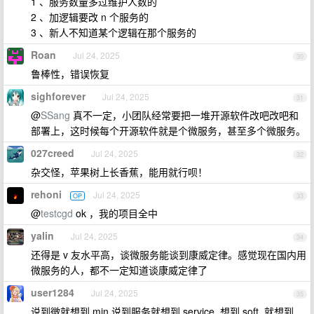
1 、服务数量多过维护人数的
2 、加逻辑要改 n 个服务的
3 、新人不知道某个逻辑在那个服务的
Roan
Jul 24, 2025
30
鲁棒性，错误恢复
sighforever
Jul 24, 2025
31
@
SSang
真不一定，小团队经常要把一堆开源软件改吧改吧和
部署上，这时候每个开源软件就是个微服务，甚至多个微服务。
027creed
Jul 24, 2025
32
杂交怪，苹果树上长香蕉，能用就行呗！
rehoni
Jul 24, 2025
OP
33
@
testcgd
ok ，我的项目全中
yalin
Jul 24, 2025
34
还得是 v 友水平高，谈微服务能谈到康威定律。感觉现在国内用
微服务的人，都不一定知道谈康威定律了
user1284
Jul 24, 2025
35
说到微就想到 min,说到服务就想到 service, 想到 soft, 就想到