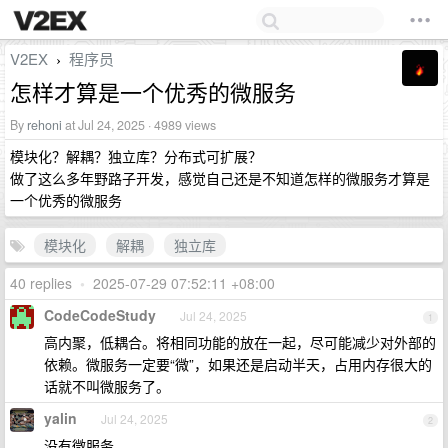
V2EX
程序员
›
怎样才算是一个优秀的微服务
By
rehoni
at Jul 24, 2025 · 4989 views
模块化？解耦？独立库？分布式可扩展？
做了这么多年野路子开发，感觉自己还是不知道怎样的微服务才算是
一个优秀的微服务
模块化
解耦
独立库
40 replies
•
2025-07-29 07:52:11 +08:00
CodeCodeStudy
Jul 24, 2025
1
高内聚，低耦合。将相同功能的放在一起，尽可能减少对外部的
依赖。微服务一定要“微”，如果还是启动半天，占用内存很大的
话就不叫微服务了。
yalin
Jul 24, 2025
2
没有微服务