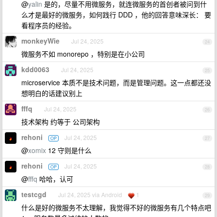
@
yalin
是的，尽量不用微服务，就连微服务的首创者被问到什
么才是最好的微服务，如何践行 DDD ，他的回答意味深长： 要
看程序员的经验。
monkeyWie
Jul 24, 2025
24
微服务不如 monorepo ，特别是在小公司
kdd0063
Jul 24, 2025
25
microservice 本质不是技术问题，而是管理问题。这一点都还没
想明白的话建议别上
fffq
Jul 24, 2025
26
技术架构 约等于 公司架构
rehoni
Jul 24, 2025
OP
27
@
xomix
12 守则是什么
rehoni
Jul 24, 2025
OP
28
@
fffq
哈哈，认可
testcgd
Jul 24, 2025 via Android
1
29
什么是好的微服务不太理解，我觉得不好的微服务有几个特点吧