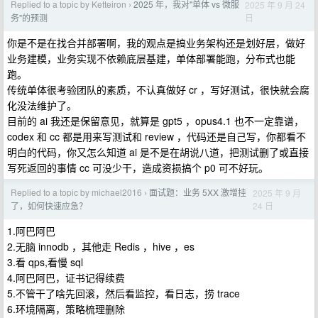
Replied to a topic by Ketteiron
2025 年，我对"单体 vs 微服
2025 年 9 月 24
›
日
务"的预测
你是不是在找合并部署啊，我的观点是搞业务架构还是划好层，做好
业务建模，业务实现不依赖底层基建，单体部署能跑，分布式也能
跑。
传统单体很考验团队的素质，不认真做好 cr ，写好测试，很快就会腐
化没法维护了。
目前的 ai 我还是保留意见，就算是 gpt5 ，opus4.1 也不一定靠谱，
codex 和 cc 都是用来写测试和 review ，代码还是自己写，你都看不
明白的代码，你又怎么知道 ai 是不是在胡说八道，把测试删了或直接
写死返回的事情 cc 可没少干，造成资损搞个 p0 可不好玩。
Replied to a topic by michael2016
面试题：业务 5XX 激增挂
2025 年 9 月
›
24 日
了，如何快速应急？
1.阿巴阿巴
2.无脑 innodb ，其他走 Redis ，hive ，es
3.看 qps,看慢 sql
4.阿巴阿巴，证书记得续费
5.不管干了啥先回滚，然后看监控，看日志，捞 trace
6.环境隔离，策略梳理删除