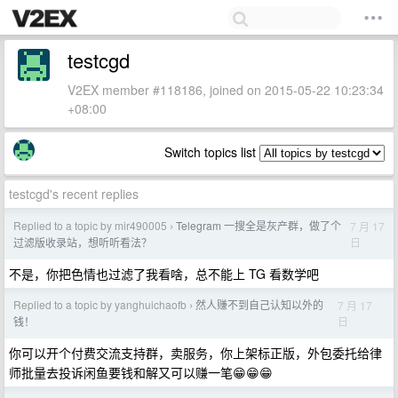
testcgd
V2EX member #118186, joined on 2015-05-22 10:23:34
+08:00
Switch topics list
testcgd's recent replies
Replied to a topic by mir490005
Telegram 一搜全是灰产群，做了个
7 月 17
›
日
过滤版收录站，想听听看法？
不是，你把色情也过滤了我看啥，总不能上 TG 看数学吧
Replied to a topic by yanghuichaofb
然人赚不到自己认知以外的
7 月 17
›
日
钱！
你可以开个付费交流支持群，卖服务，你上架标正版，外包委托给律
师批量去投诉闲鱼要钱和解又可以赚一笔😁😁😁