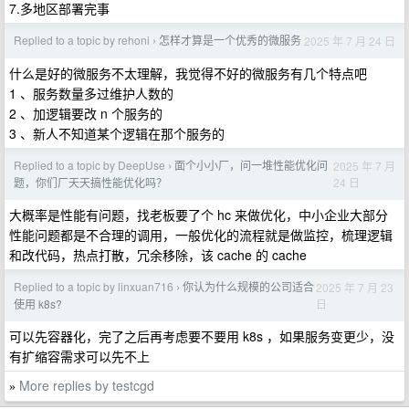
7.多地区部署完事
Replied to a topic by rehoni
怎样才算是一个优秀的微服务
2025 年 7 月 24 日
›
什么是好的微服务不太理解，我觉得不好的微服务有几个特点吧
1 、服务数量多过维护人数的
2 、加逻辑要改 n 个服务的
3 、新人不知道某个逻辑在那个服务的
Replied to a topic by DeepUse
面个小小厂，问一堆性能优化问
2025 年 7 月
›
24 日
题，你们厂天天搞性能优化吗？
大概率是性能有问题，找老板要了个 hc 来做优化，中小企业大部分
性能问题都是不合理的调用，一般优化的流程就是做监控，梳理逻辑
和改代码，热点打散，冗余移除，该 cache 的 cache
Replied to a topic by linxuan716
你认为什么规模的公司适合
2025 年 7 月 23
›
日
使用 k8s?
可以先容器化，完了之后再考虑要不要用 k8s ，如果服务变更少，没
有扩缩容需求可以先不上
More replies by testcgd
»