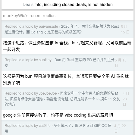
Deals
info, including closed deals, is not hidden
monkeyWie's recent replies
Replied to a topic by paivansade
2026 年了，为什么我依然认为 Rust
5 月
›
15 日
是过度设计，而 Golang 才是工程界的终极答案？
按这个思路，做业务就应该 ts 全栈，ts 写起来又舒服，又可以前后端
一起开发
Replied to a topic by sunfkny
Bun 用 Rust 重写的 PR 已合并到主分
5 月 15
›
日
支
这都是因为 bun 项目单测覆盖率到位，普通项目要完全用 AI 重构就
别想了吧
Replied to a topic by JoeJoeJoe
再来安利一个中年男人的兴趣论坛 M
4 月
›
23
站, 风格有点像大疆/理想? 功能也很有趣, 总归是能多一个 ~~摸鱼~~ 交友
日
的地方
google 注册直接失败了，怕不是 vibe coding 出来的玩具吧
Replied to a topic by cat9life
A\不做人了，取消 Pro 订阅的 CC 使
4 月 22
›
日
用