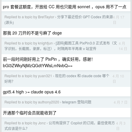
pro 套餐这额度，开放给 CC 用也只能用 sonnet ，opus 用不了一点
Replied to a topic by BretTaylor
分享下最近低价 GPT Codex 的来源
4 月 17
›
日
(源头)
那我 20 刀开的不是亏麻了 doge
Replied to a topic by knightjun
[送码]截图工具 PixPin3.0 正式发布（文
4 月
›
14 日
字识别，长截图，录屏，标注），时隔两年半再来 v 站宣传
前一段时间刚好用上了 PixPin ，确实好用，感谢！
bGl3ZWkyNjMzQGdtYWlsLmNvbQ==
Replied to a topic by yuan321
现在的 codex 和 claude code 哪个
4 月 10
›
日
好用？
gpt5.4 high >= claude opus 4.6
Replied to a topic by authony2020
telegram 登陆问题
4 月 7 日
›
开通那个临时会员就能收到了
Replied to a topic by Jonz
公司有提供了 Copilot 的订阅，最佳使用方
4 月 3
›
日
式应该是什么？