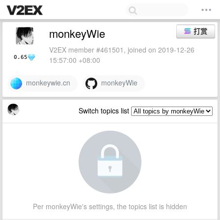
monkeyWie
打赏
V2EX member #461501, joined on 2019-12-26
0.65
15:57:00 +08:00
monkeywie.cn
monkeyWie
Switch topics list
Per monkeyWie's settings, the topics list is hidden