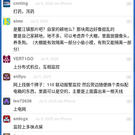
cnrting
Jul 5, 2025 via iPhone
40
打药，泻药
simo
Jul 5, 2025
41
是鳌江镇那片吧？自家的耕地么？那块周边好像挺乱的
要是自己家耕地，地不多，可以考虑弄个大棚，里面放摄像头，
养条狗。（大棚能有效隔离一部分小偷小摸，有狗又能隔离一部
分）
VERT1GO
Jul 5, 2025
42
上分布式机位，互相监控
stillyu
Jul 5, 2025
43
网上找做个牌子：110 联动报警监控 然后旁边随便搞个类似配
电箱的东西，里面可以是空的，主要是上面露出来一根天线
leo72638
Jul 5, 2025 via iPhone
44
上电网
smlcgx
Jul 6, 2025 via iPhone
45
监控上多抹点屎