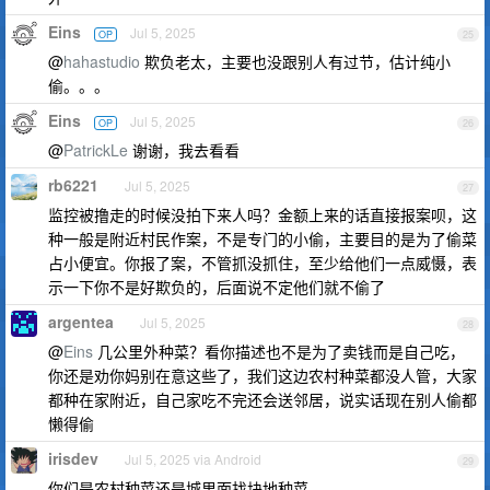
Eins
Jul 5, 2025
OP
25
@
hahastudio
欺负老太，主要也没跟别人有过节，估计纯小
偷。。。
Eins
Jul 5, 2025
OP
26
@
PatrickLe
谢谢，我去看看
rb6221
Jul 5, 2025
27
监控被撸走的时候没拍下来人吗？金额上来的话直接报案呗，这
种一般是附近村民作案，不是专门的小偷，主要目的是为了偷菜
占小便宜。你报了案，不管抓没抓住，至少给他们一点威慑，表
示一下你不是好欺负的，后面说不定他们就不偷了
argentea
Jul 5, 2025
28
@
Eins
几公里外种菜？看你描述也不是为了卖钱而是自己吃，
你还是劝你妈别在意这些了，我们这边农村种菜都没人管，大家
都种在家附近，自己家吃不完还会送邻居，说实话现在别人偷都
懒得偷
irisdev
Jul 5, 2025 via Android
29
你们是农村种菜还是城里面找块地种菜