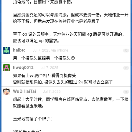
顶龟池的，目前用下来感觉不错。
当然资金充足的可以考虑海康，但成本要贵一倍，天地伟业一开
始不了解，但后来发现在监控行业也是老品牌了
至于 op 说的云服务，天地伟业的天阳能 4g 版是可以开通的，
应该可以满足 op 的需求。
haibtc
Jul 7, 2025 via iPhone
73
用一个摄像头监控另一个摄像头😄
hwdq0012
Jul 7, 2025
74
如果有上云,两个相互看得到摄像头
否则就猥琐偷拍, 摄像头丢失的超过 2k 就可以去立案了
WuDiHaiTai
Jul 7, 2025
75
想起上大学时候，同学租房在郊区临界点，去他家做客，一下楼
就能看见玉米地。
玉米地前插了个牌子：
“偷苞米 s 全家”