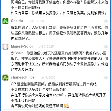
问问自己，你就算找到了偷盗者，你想咋样整？你能解决未来他
不再偷菜的问题吗？
如果有答案，你就可以装摄像头，如果没有答案，先别浪费钱。
Chaidu
Jul 5, 2025
37
就算抓到了，人家就偷几颗菜，警察最多让他给你当面道歉。你
装摄像头没贴警告标志，属于侵犯公民隐私犯罪行为，叛你几年
你就舒服了。
MajestySolor
Jul 5, 2025
38
@
Chaidu
你是随便说着玩的还是真有类似案例？我爸妈的小区
很老，楼里经常有人为了快递进来方便把楼下需要开锁的大门用
东西别着不让关上，所以我给爸妈门前装了个监控摄像头，难道
这样涉及违法？
charleschilips
Jul 5, 2025
39
OP 是想拍到偷菜视频，然后放到抖音最高院进行审判吧
不计成本的话多装几个支持云服务的
实在不行你搞个大号充电宝+5gwifi ，藏在附近做热点就绕开了
不能上传的问题
舍不得说明你对奶奶的爱还不够啊