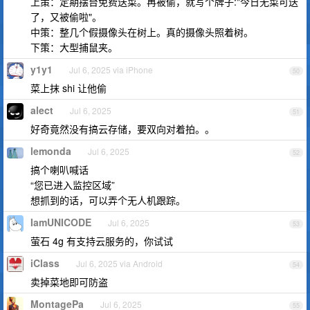
上策：定期摆台免费送菜。再被偷，就写个牌子:"今日无菜可送
了，又被偷啦"。
中策：整几个假摄像头在树上。真的摄像头照着树。
下策：大型捕鼠夹。
y1y1
Jul 6, 2025 via iPhone
50
菜上抹 shi 让他偷
alect
Jul 6, 2025
51
好奇竟然没有搞云存储，要双向对着拍。。
lemonda
Jul 6, 2025
52
搞个喇叭喊话
“您已进入监控区域”
想抓到的话，可以弄个无人机跟踪。
IamUNICODE
Jul 6, 2025
53
萤石 4g 有支持云服务的，你试试
iClass
Jul 6, 2025 via Android
54
卖掉菜地即可防盗
MontagePa
Jul 6, 2025
55