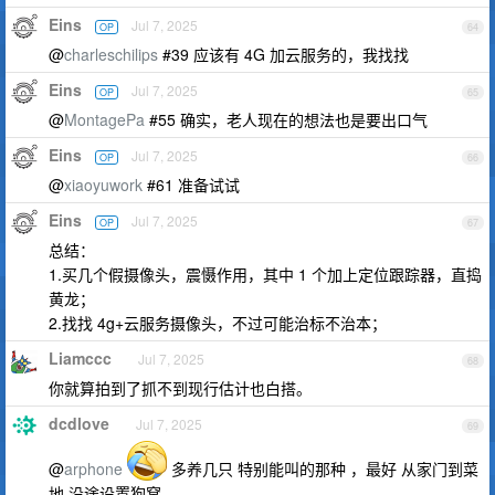
Eins
Jul 7, 2025
OP
64
@
charleschilips
#39 应该有 4G 加云服务的，我找找
Eins
Jul 7, 2025
OP
65
@
MontagePa
#55 确实，老人现在的想法也是要出口气
Eins
Jul 7, 2025
OP
66
@
xiaoyuwork
#61 准备试试
Eins
Jul 7, 2025
OP
67
总结：
1.买几个假摄像头，震慑作用，其中 1 个加上定位跟踪器，直捣
黄龙；
2.找找 4g+云服务摄像头，不过可能治标不治本；
Liamccc
Jul 7, 2025
68
你就算拍到了抓不到现行估计也白搭。
dcdlove
Jul 7, 2025
69
@
arphone
多养几只 特别能叫的那种 ，最好 从家门到菜
地 沿途设置狗窝