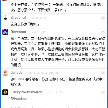
不上云存储，弄监控等于 0. 一锅端。多发点同城抖音，推流几
次。恶心那个人。不蒸馒头，争口气。
zhaoahui
Jul 6, 2025
56
这真是你家的地吗？
Revenant
Jul 6, 2025
57
挖一个深坑，立一根有根部的长钢管，在上面安装摄像头和震动
报警器，完事之后在钢管上装倒刺，小偷想偷摄像头必然得挖土
或者用切割工具，如果小偷想切割的话会触发报警器，大功率警
报声可以吓走小偷，也可以触发云摄像头的声音警报，这样你在
手机上就可以知道有人在搞你的杆子，可以远程查看摄像头附近
的情况
daiisdai
Jul 6, 2025 via Android
58
@
kulous
哈哈哈哈，你这谁也吓不住，甚至偷菜的认不认识字
都另说
LuckyPocketWatch
Jul 6, 2025
59
@
Feedmo