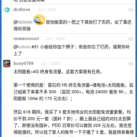
dcdlove
Jul 7, 2025
70
@
daiisdai
就怕偷菜的一怒之下真给打了农药，出了事还
得你背锅
newaccount
Jul 7, 2025
71
@
kulous
#31 小偷给你加个牌子：有些你忘了打药，我帮你补
上了
busy0769
Jul 7, 2025
72
太阳能板+4G 终身免流量，这套方案我有在用，
第一个使用的是：萤石的 H5 终生免流量+储电池+太阳能板，自
己组装下来差不多 500 （监控 200+，电池 24000 毫安 80 ，太
阳能板 100w 的 170 元左右）；
然后 618 期间，我买了 3 套天地伟业的太阳能免流量套餐，均
价不到 200 元一套（国补 7 折），跟上面自己组的对比太划算
了，即使没有国补，PDD 日常价可以做到 229 元左右，我也觉
得挺值的，所以找了家人的账号一下子撸了 3 套，我是用来看楼