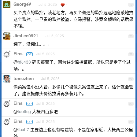
GeorgeV
Jul 5, 2025
4
19
买个贵点的监控，装老地方，再买个普通的监控远远地隐蔽地拍
这个监控。一旦贵的监控被盗，立马报警，涉案金额够的话后果
不轻。
JimLee0921
Jul 5, 2025
20
绷了，没绷住。。。
Eins
Jul 5, 2025
OP
21
@
hfJ433
确实报警了，因为缺少监控证据，所以只是走了个过
场。。
tomczhen
Jul 5, 2025
22
偷菜案值小没人管，多偷几个摄像头案值就上来了，估计就会管
了，建议摄像头价格拉满再多装几个。
Eins
Jul 5, 2025
OP
23
@
tootfsg
大概四百多吧
Eins
Jul 5, 2025
OP
24
@
liuxh7
主要边上也没有啥建筑，不是在家附近，大概两三公里
外