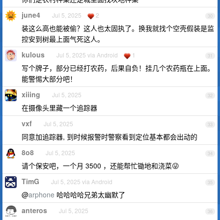
june4
Jul 5, 2025
2
30
装这么高也能被偷？这人也太固执了。换我就找个空壳假装是监
控安到树最上面气死这人。
kulous
Jul 5, 2025 via Android
1
31
写个牌子，部分已经打农药，后果自负！挂几个农药瓶在上面。
能警惕大部分吧！
xiiing
Jul 5, 2025
32
在摄像头里藏一个追踪器
vxf
Jul 5, 2025
33
同意加追踪器, 到时候报警时警察看到定位基本都会出动的
8o8
Jul 5, 2025
34
请个保安吧，一个月 3500 ，还能帮忙锄地和浇菜😜
TimG
Jul 5, 2025 via Android
35
@
arphone
哈哈哈哈兄弟太幽默了
anteros
Jul 5, 2025
36