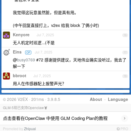
我觉得这玩意虽然脏，但是真有用。
(中午回复直接打上，v2ex 给我 block 了俩小时)
Kenyore
Jul 7, 2025
76
无人机定时巡逻...(不是
Eins
Jul 7, 2025
OP
77
@
busy0769
#72 感谢提供建议，天地伟业确实没听过，我去了
解一下
bbroot
Jul 7, 2025
78
用人在传感器配上报警声光？
© 2026 V2EX · 201ms · 3.9.8.5
About
·
Language
GLM-5现已支持Openclaw🦞
›
点击查看在OpenClaw 中使用 GLM Coding Plan的教程
Promoted by
Zhipuai
PRO