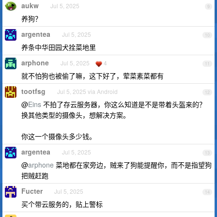
aukw
Jul 5, 2025
9
养狗？
argentea
Jul 5, 2025
10
养条中华田园犬拴菜地里
arphone
Jul 5, 2025
4
11
就不怕狗也被偷了嘛，这下好了，荤菜素菜都有
tootfsg
Jul 5, 2025 via Android
12
@
Eins
不拍了存云服务器，你这么知道是不是带着头盔来的？
换其他类型的摄像头，想解决方案。
你这一个摄像头多少钱。
argentea
Jul 5, 2025
13
@
arphone
菜地都在家旁边，贼来了狗能提醒你，而不是指望狗
把贼赶跑
Fucter
Jul 5, 2025
14
买个带云服务的，贴上警标