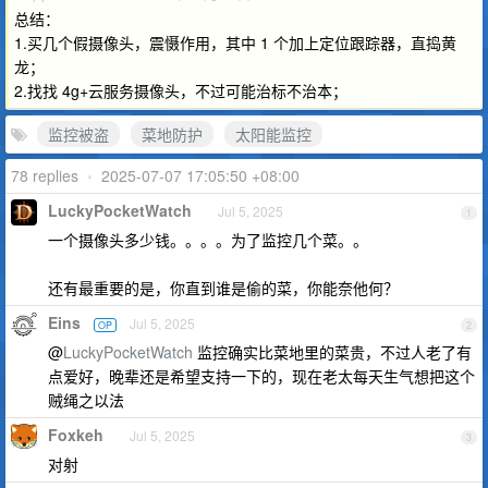
总结：
1.买几个假摄像头，震慑作用，其中 1 个加上定位跟踪器，直捣黄
龙；
2.找找 4g+云服务摄像头，不过可能治标不治本；
监控被盗
菜地防护
太阳能监控
78 replies
•
2025-07-07 17:05:50 +08:00
LuckyPocketWatch
Jul 5, 2025
1
一个摄像头多少钱。。。。为了监控几个菜。。
还有最重要的是，你直到谁是偷的菜，你能奈他何？
Eins
Jul 5, 2025
OP
2
@
LuckyPocketWatch
监控确实比菜地里的菜贵，不过人老了有
点爱好，晚辈还是希望支持一下的，现在老太每天生气想把这个
贼绳之以法
Foxkeh
Jul 5, 2025
3
对射