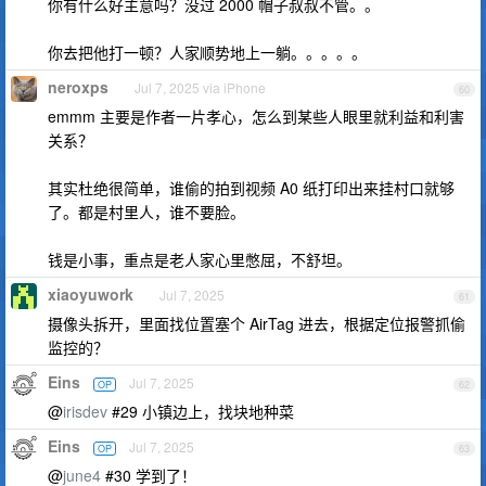
你有什么好主意吗？没过 2000 帽子叔叔不管。。
你去把他打一顿？人家顺势地上一躺。。。。。
neroxps
Jul 7, 2025 via iPhone
60
emmm 主要是作者一片孝心，怎么到某些人眼里就利益和利害
关系？
其实杜绝很简单，谁偷的拍到视频 A0 纸打印出来挂村口就够
了。都是村里人，谁不要脸。
钱是小事，重点是老人家心里憋屈，不舒坦。
xiaoyuwork
Jul 7, 2025
61
摄像头拆开，里面找位置塞个 AirTag 进去，根据定位报警抓偷
监控的？
Eins
Jul 7, 2025
OP
62
@
irisdev
#29 小镇边上，找块地种菜
Eins
Jul 7, 2025
OP
63
@
june4
#30 学到了！