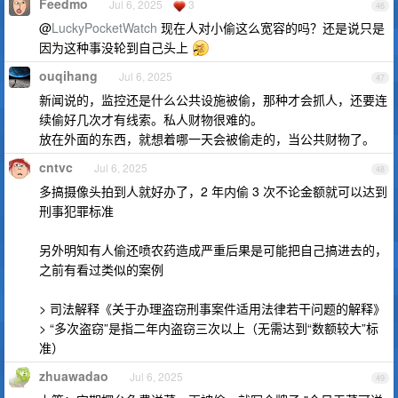
Feedmo
Jul 6, 2025
3
46
@
LuckyPocketWatch
现在人对小偷这么宽容的吗？还是说只是
因为这种事没轮到自己头上
ouqihang
Jul 6, 2025
47
新闻说的，监控还是什么公共设施被偷，那种才会抓人，还要连
续偷好几次才有线索。私人财物很难的。
放在外面的东西，就想着哪一天会被偷走的，当公共财物了。
cntvc
Jul 6, 2025
48
多搞摄像头拍到人就好办了，2 年内偷 3 次不论金额就可以达到
刑事犯罪标准
另外明知有人偷还喷农药造成严重后果是可能把自己搞进去的，
之前有看过类似的案例
> 司法解释《关于办理盗窃刑事案件适用法律若干问题的解释》
> “多次盗窃”是指二年内盗窃三次以上（无需达到“数额较大”标
准）
zhuawadao
Jul 6, 2025
49