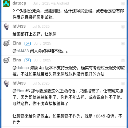
datocp
Jul 5, 2025 via Android
4
2 个对射没死角，想抓到贼，估计还得买云端，或者看是否有邮
件发送直接抓图到邮箱。
hfJ433
Jul 5, 2025
5
给菜都打上农药，让他偷
Eins
Jul 5, 2025
OP
6
@
hfJ433
闹人命的事咱不做。。
Eins
Jul 5, 2025
OP
7
@
datocp
海康 4g 版本不支持云服务，确实有考虑过云服务的监
控，不过如果贼带着头盔来偷貌似也没有很好的办法
hfJ433
Jul 5, 2025
8
@
Eins
#6 那你要是要这么正规的话，只能报警了，让警察来抓
了，因为即使监控拍到了，你也不能去抓，或者说奈何不了他，
既然这样，你干脆直接报警算了
让警察来给你奶做主，如果警察不作为，就是 12345 投诉，不
作为