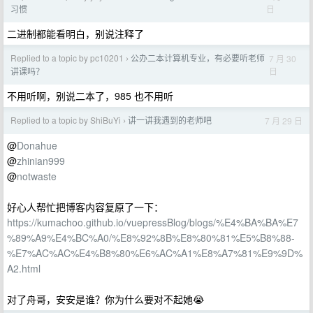
日
习惯
二进制都能看明白，别说注释了
Replied to a topic by pc10201
公办二本计算机专业，有必要听老师
7 月 30
›
日
讲课吗？
不用听啊，别说二本了，985 也不用听
Replied to a topic by ShiBuYi
讲一讲我遇到的老师吧
7 月 29 日
›
@
Donahue
@
zhinian999
@
notwaste
好心人帮忙把博客内容复原了一下：
https://kumachoo.github.io/vuepressBlog/blogs/%E4%BA%BA%E7
%89%A9%E4%BC%A0/%E8%92%8B%E8%80%81%E5%B8%88-
%E7%AC%AC%E4%B8%80%E6%AC%A1%E8%A7%81%E9%9D%
A2.html
对了舟哥，安安是谁？你为什么要对不起她😭