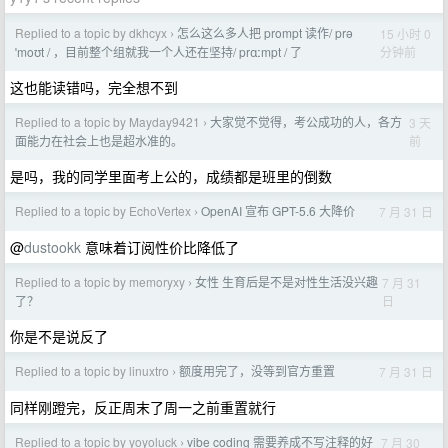
Replied to a topic by dkhcyx
怎么这么多人把 prompt 读作/ prə
15 小时 0
›
分钟前
ˈmoʊt / ，目前整个组就我一个人还在坚持/ prɑːmpt / 了
这也能读错吗，完全想不到
Replied to a topic by Mayday9421
大家觉不觉得，考公成功的人，各方
3 天
›
前
面能力在社会上也是超水准的。
是吗，我的同学里面考上公的，成绩都是班里的倒数
Replied to a topic by EchoVertex
OpenAI 宣布 GPT-5.6 大降价
7 月 31 日
›
@
dustookk
意味着订阅性价比降低了
Replied to a topic by memoryxy
女性 生育后是不是对性生活没兴趣
7 月 31
›
日
了？
你是不是说反了
Replied to a topic by linuxtro
额度用完了，没等到官方重置
7 月 31 日
›
同样刚蹬完，反正周末了周一之前重置就行
Replied to a topic by yoyoluck
vibe coding 需要养成不写注释的好
7 月 30
›