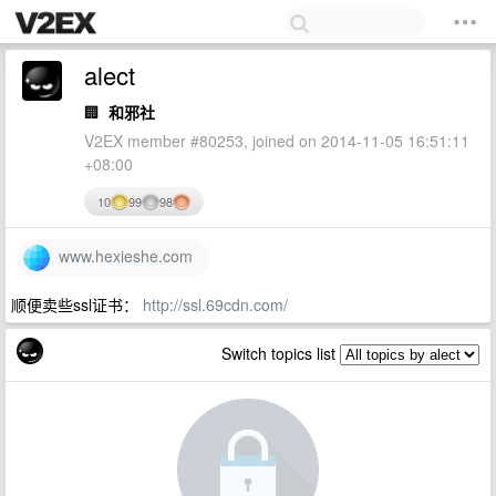
alect
🏢
和邪社
V2EX member #80253, joined on 2014-11-05 16:51:11
+08:00
10
99
98
www.hexieshe.com
顺便卖些ssl证书：
http://ssl.69cdn.com/
Switch topics list