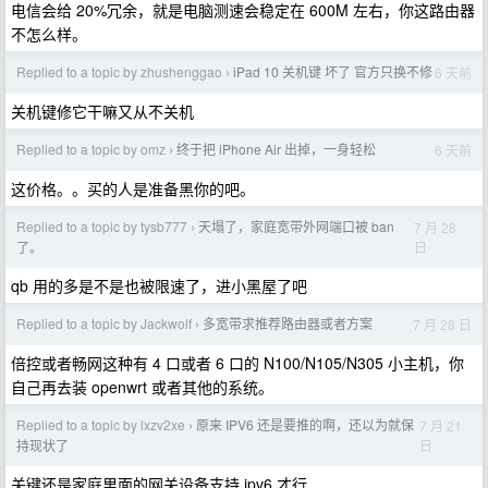
电信会给 20%冗余，就是电脑测速会稳定在 600M 左右，你这路由器
不怎么样。
Replied to a topic by zhushenggao
iPad 10 关机键 坏了 官方只换不修
6 天前
›
关机键修它干嘛又从不关机
Replied to a topic by omz
终于把 iPhone Air 出掉，一身轻松
6 天前
›
这价格。。买的人是准备黑你的吧。
Replied to a topic by tysb777
天塌了，家庭宽带外网端口被 ban
7 月 28
›
日
了。
qb 用的多是不是也被限速了，进小黑屋了吧
Replied to a topic by Jackwolf
多宽带求推荐路由器或者方案
7 月 28 日
›
倍控或者畅网这种有 4 口或者 6 口的 N100/N105/N305 小主机，你
自己再去装 openwrt 或者其他的系统。
Replied to a topic by lxzv2xe
原来 IPV6 还是要推的啊，还以为就保
7 月 21
›
日
持现状了
关键还是家庭里面的网关设备支持 ipv6 才行