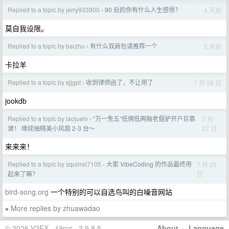
Replied to a topic by jerry933900
90 后的你有什么人生感悟？
4 天前
›
莫自我设限。
Replied to a topic by baizhu
有什么双肩包请推荐一个
5 天前
›
卡拉羊
Replied to a topic by sjjgpt
收到律师函了，不让用了
7 月 28 日
›
jookdb
Replied to a topic by laojuelv
“万一免五”低佣低两融老倔驴开户巨靠
7 月
›
27 日
谱！ 继续抽精美小风扇 2-3 台～
来来来！
Replied to a topic by squirrel7105
大家 VibeCoding 的作品最终用
7 月 23
›
日
起来了嘛？
bird-song.org
一个特别的可以自选鸟叫的白噪音网站
More replies by zhuawadao
»
© 2026 V2EX · 19ms · 3.9.8.5
About
·
Language