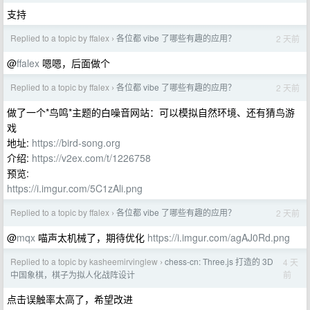
支持
Replied to a topic by ffalex
各位都 vibe 了哪些有趣的应用？
2 天前
›
@
ffalex
嗯嗯，后面做个
Replied to a topic by ffalex
各位都 vibe 了哪些有趣的应用？
2 天前
›
做了一个*鸟鸣*主题的白噪音网站：可以模拟自然环境、还有猜鸟游
戏
地址:
https://bird-song.org
介绍:
https://v2ex.com/t/1226758
预览:
https://i.imgur.com/5C1zAli.png
Replied to a topic by ffalex
各位都 vibe 了哪些有趣的应用？
2 天前
›
@
mqx
喵声太机械了，期待优化
https://i.imgur.com/agAJ0Rd.png
Replied to a topic by kasheemirvinglew
chess-cn: Three.js 打造的 3D
4 天
›
前
中国象棋，棋子为拟人化战阵设计
点击误触率太高了，希望改进