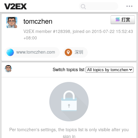
tomczhen
打赏
V2EX member #128398, joined on 2015-07-22 15:52:43
+08:00
www.tomczhen.com
深圳
Switch topics list
Per tomczhen's settings, the topics list is only visible after you
sign in