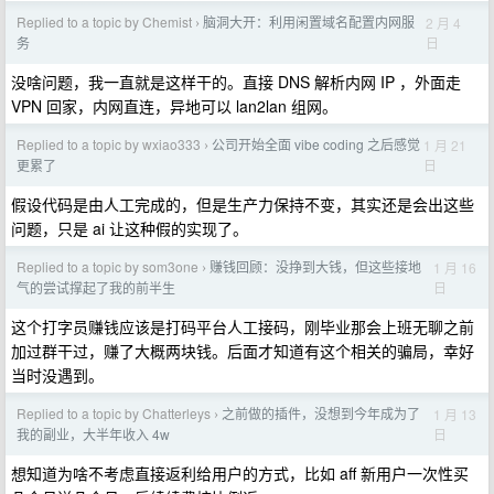
Replied to a topic by Chemist
脑洞大开：利用闲置域名配置内网服
2 月 4
›
日
务
没啥问题，我一直就是这样干的。直接 DNS 解析内网 IP ，外面走
VPN 回家，内网直连，异地可以 lan2lan 组网。
Replied to a topic by wxiao333
公司开始全面 vibe coding 之后感觉
1 月 21
›
日
更累了
假设代码是由人工完成的，但是生产力保持不变，其实还是会出这些
问题，只是 ai 让这种假的实现了。
Replied to a topic by som3one
赚钱回顾：没挣到大钱，但这些接地
1 月 16
›
日
气的尝试撑起了我的前半生
这个打字员赚钱应该是打码平台人工接码，刚毕业那会上班无聊之前
加过群干过，赚了大概两块钱。后面才知道有这个相关的骗局，幸好
当时没遇到。
Replied to a topic by Chatterleys
之前做的插件，没想到今年成为了
1 月 13
›
日
我的副业，大半年收入 4w
想知道为啥不考虑直接返利给用户的方式，比如 aff 新用户一次性买