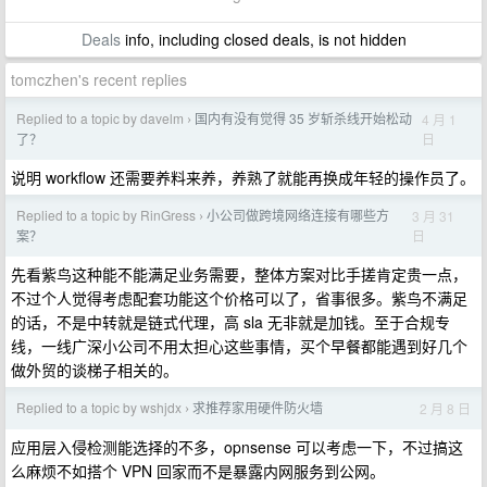
Deals
info, including closed deals, is not hidden
tomczhen's recent replies
Replied to a topic by davelm
国内有没有觉得 35 岁斩杀线开始松动
4 月 1
›
日
了？
说明 workflow 还需要养料来养，养熟了就能再换成年轻的操作员了。
Replied to a topic by RinGress
小公司做跨境网络连接有哪些方
3 月 31
›
日
案？
先看紫鸟这种能不能满足业务需要，整体方案对比手搓肯定贵一点，
不过个人觉得考虑配套功能这个价格可以了，省事很多。紫鸟不满足
的话，不是中转就是链式代理，高 sla 无非就是加钱。至于合规专
线，一线广深小公司不用太担心这些事情，买个早餐都能遇到好几个
做外贸的谈梯子相关的。
Replied to a topic by wshjdx
求推荐家用硬件防火墙
2 月 8 日
›
应用层入侵检测能选择的不多，opnsense 可以考虑一下，不过搞这
么麻烦不如搭个 VPN 回家而不是暴露内网服务到公网。