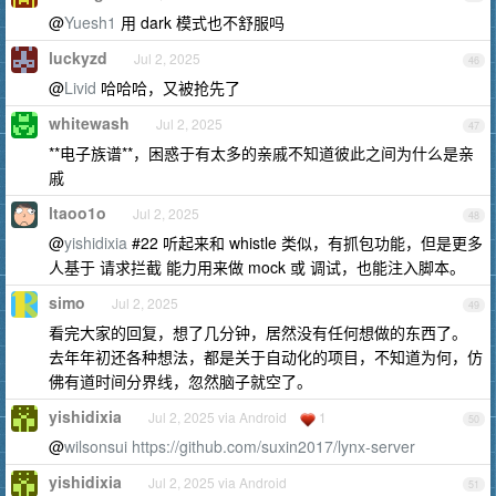
@
Yuesh1
用 dark 模式也不舒服吗
luckyzd
Jul 2, 2025
46
@
Livid
哈哈哈，又被抢先了
whitewash
Jul 2, 2025
47
**电子族谱**，困惑于有太多的亲戚不知道彼此之间为什么是亲
戚
ltaoo1o
Jul 2, 2025
48
@
yishidixia
#22 听起来和 whistle 类似，有抓包功能，但是更多
人基于 请求拦截 能力用来做 mock 或 调试，也能注入脚本。
simo
Jul 2, 2025
49
看完大家的回复，想了几分钟，居然没有任何想做的东西了。
去年年初还各种想法，都是关于自动化的项目，不知道为何，仿
佛有道时间分界线，忽然脑子就空了。
yishidixia
Jul 2, 2025 via Android
1
50
@
wilsonsui
https://github.com/suxin2017/lynx-server
yishidixia
Jul 2, 2025 via Android
51