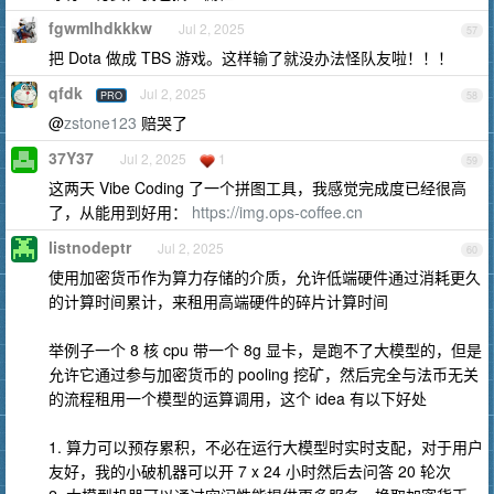
fgwmlhdkkkw
Jul 2, 2025
57
把 Dota 做成 TBS 游戏。这样输了就没办法怪队友啦！！！
qfdk
Jul 2, 2025
PRO
58
@
zstone123
赔哭了
37Y37
Jul 2, 2025
1
59
这两天 Vibe Coding 了一个拼图工具，我感觉完成度已经很高
了，从能用到好用：
https://img.ops-coffee.cn
listnodeptr
Jul 2, 2025
60
使用加密货币作为算力存储的介质，允许低端硬件通过消耗更久
的计算时间累计，来租用高端硬件的碎片计算时间
举例子一个 8 核 cpu 带一个 8g 显卡，是跑不了大模型的，但是
允许它通过参与加密货币的 pooling 挖矿，然后完全与法币无关
的流程租用一个模型的运算调用，这个 idea 有以下好处
1. 算力可以预存累积，不必在运行大模型时实时支配，对于用户
友好，我的小破机器可以开 7 x 24 小时然后去问答 20 轮次