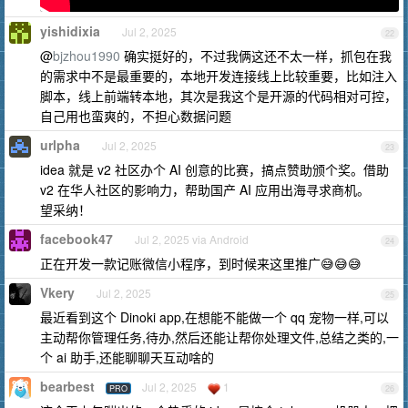
yishidixia
Jul 2, 2025
22
@
bjzhou1990
确实挺好的，不过我俩这还不太一样，抓包在我
的需求中不是最重要的，本地开发连接线上比较重要，比如注入
脚本，线上前端转本地，其次是我这个是开源的代码相对可控，
自己用也蛮爽的，不担心数据问题
urlpha
Jul 2, 2025
23
idea 就是 v2 社区办个 AI 创意的比赛，搞点赞助颁个奖。借助
v2 在华人社区的影响力，帮助国产 AI 应用出海寻求商机。
望采纳！
facebook47
Jul 2, 2025 via Android
24
正在开发一款记账微信小程序，到时候来这里推广😅😅😅
Vkery
Jul 2, 2025
25
最近看到这个 Dinoki app,在想能不能做一个 qq 宠物一样,可以
主动帮你管理任务,待办,然后还能让帮你处理文件,总结之类的,一
个 ai 助手,还能聊聊天互动啥的
bearbest
Jul 2, 2025
1
PRO
26