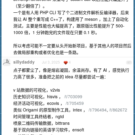
（至少翻倍了）。
一个是有人用 PHP CLI 写了个二进制文件解析反编译器，后来
我让 AI 整个重写成 C++了，构建用了 meson ，加上了自动化
测试，主要是性能也大幅提高了，跟原版比性能提升了 500-
1000 倍，1 分钟跑完的文件现在只要 0.1 秒。
所以考虑可能不一定要从头开始新项目，基于其他人的项目然后
去做局部重构或者优化也是一条路。
sillydaddy
Jul 3, 2025
4
97
点子都蒙尘了，像是熔岩凝固，余温尚存。有了 AI ，感觉执行
力高了很多，准备把之前的 idea 尽量都尝试一遍：
v 站数据的可视化，v2vis
历史知识可视化，hisvis ，
/t/703099
经济活动可视化，ecovis ，
/t/705459
类似 Origami 的原型制作工具，intex ，
/t/796494
,
/t/862672
时间管理工具终结者，ngtd
喷泉二维码传输数据，bittrans
基于双向链接的英语学习软件，ensoft