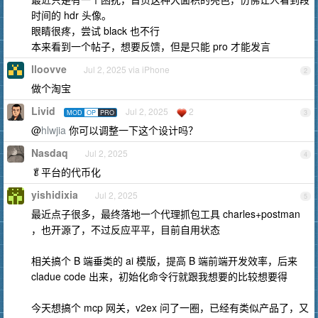
时间的 hdr 头像。
眼睛很疼，尝试 black 也不行
本来看到一个帖子，想要反馈，但是只能 pro 才能发言
lloovve
Jul 2, 2025 via iPhone
2
做个淘宝
Livid
Jul 2, 2025
2
MOD
OP
PRO
3
@
hlwjia
你可以调整一下这个设计吗？
Nasdaq
Jul 2, 2025
4
🥬平台的代币化
yishidixia
Jul 2, 2025
5
最近点子很多，最终落地一个代理抓包工具 charles+postman
，也开源了，不过反应平平，目前自用状态
相关搞个 B 端垂类的 ai 模版，提高 B 端前端开发效率，后来
cladue code 出来，初始化命令行就跟我想要的比较想要得
今天想搞个 mcp 网关，v2ex 问了一圈，已经有类似产品了，又