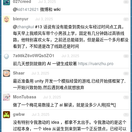
027creed
Jul 3, 2025
66
@
kid1412621
微博和 wiki
bienyur
Jul 3, 2025
67
@
zhangkui
#13 话说有没有能查到类似火车经过时间点工具，
每天早上我顺风车带个小男孩上学，固定有几分钟路过高铁线
路，他特别喜欢火车，之前还总能碰到，但是最近一个多月都没
看到了，不知道是改了线路还是时间
7a98kZ6v0WQs5ZO1
Jul 3, 2025
68
前几天想到就做的 AI 一键生成软著
https://ruanzhu.pro
Shaar
Jul 3, 2025
69
最近准备用 unity 开发一个模拟经营的游戏,已经开始搭框架了,
一开始兴致勃勃,然后遇到难点就想放弃
MonTubasa
Jul 3, 2025
70
做了一个梅花易数接上了 ai 解读，就是没多少人用[叹气]
gwbw
Jul 3, 2025
71
没有特别令我激动的 idea ，都拿不太出手。令我激动的是这个
过程本身，一个 idea 从诞生到来到第一个正反馈点，已经可以