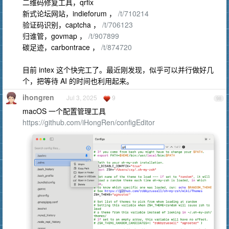
二维码修复工具，qrfix
新式论坛网站，indieforum ，
/t/710214
验证码识别，captcha ，
/t/706123
归谁管，govmap ，
/t/907899
碳足迹，carbontrace ，
/t/874720
目前 intex 这个快完工了。最近刚发现，似乎可以并行做好几
个，把等待 AI 的时间也利用起来。
ihongren
Jul 3, 2025
9
98
macOS 一个配置管理工具
https://github.com/iHongRen/configEditor