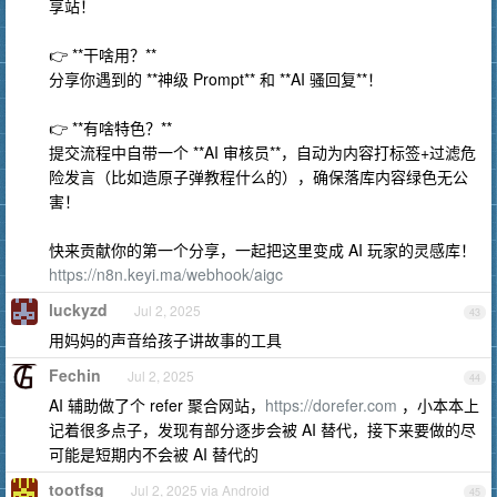
享站！
👉 **干啥用？**
分享你遇到的 **神级 Prompt** 和 **AI 骚回复**！
👉 **有啥特色？**
提交流程中自带一个 **AI 审核员**，自动为内容打标签+过滤危
险发言（比如造原子弹教程什么的），确保落库内容绿色无公
害！
快来贡献你的第一个分享，一起把这里变成 AI 玩家的灵感库！
https://n8n.keyi.ma/webhook/aigc
luckyzd
Jul 2, 2025
43
用妈妈的声音给孩子讲故事的工具
Fechin
Jul 2, 2025
44
AI 辅助做了个 refer 聚合网站，
https://dorefer.com
，小本本上
记着很多点子，发现有部分逐步会被 AI 替代，接下来要做的尽
可能是短期内不会被 AI 替代的
tootfsg
Jul 2, 2025 via Android
45