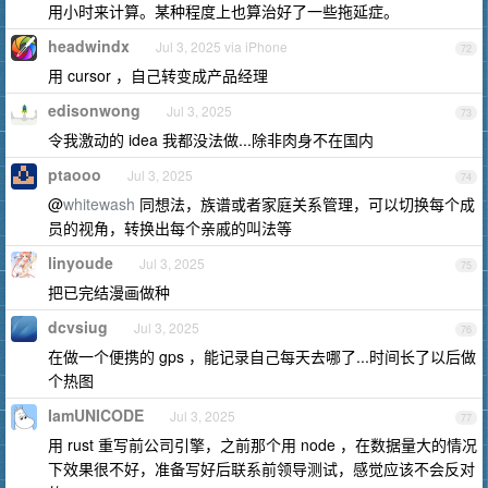
用小时来计算。某种程度上也算治好了一些拖延症。
headwindx
Jul 3, 2025 via iPhone
72
用 cursor ，自己转变成产品经理
edisonwong
Jul 3, 2025
73
令我激动的 idea 我都没法做...除非肉身不在国内
ptaooo
Jul 3, 2025
74
@
whitewash
同想法，族谱或者家庭关系管理，可以切换每个成
员的视角，转换出每个亲戚的叫法等
linyoude
Jul 3, 2025
75
把已完结漫画做种
dcvsiug
Jul 3, 2025
76
在做一个便携的 gps ，能记录自己每天去哪了...时间长了以后做
个热图
IamUNICODE
Jul 3, 2025
77
用 rust 重写前公司引擎，之前那个用 node ，在数据量大的情况
下效果很不好，准备写好后联系前领导测试，感觉应该不会反对