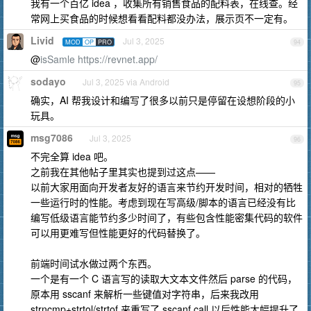
我有一个百亿 idea ，收集所有销售食品的配料表，在线查。经
常网上买食品的时候想看看配料都没办法，展示页不一定有。
Livid
Jul 3, 2025
MOD
OP
PRO
94
@
isSamle
https://revnet.app/
sodayo
Jul 3, 2025 via Android
95
确实，AI 帮我设计和编写了很多以前只是停留在设想阶段的小
玩具。
msg7086
Jul 3, 2025
96
不完全算 idea 吧。
之前我在其他帖子里其实也提到过这点——
以前大家用面向开发者友好的语言来节约开发时间，相对的牺牲
一些运行时的性能。考虑到现在写高级/脚本的语言已经没有比
编写低级语言能节约多少时间了，有些包含性能密集代码的软件
可以用更难写但性能更好的代码替换了。
前端时间试水做过两个东西。
一个是有一个 C 语言写的读取大文本文件然后 parse 的代码，
原本用 sscanf 来解析一些键值对字符串，后来我改用
strncmp+strtol/strtof 来重写了 sscanf call 以后性能大幅提升了