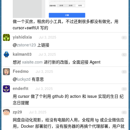
做一个买房，租房的小工具，不过还剩很多都没有做完，用
cursor+swiftUI 写的
yishidixia
Jul 3, 2025
81
@
zstone123
上链接
kalman03
Jul 3, 2025
82
想对
xaisite.com
进行新的改版，全面迎接 Agent
Feedmo
Jul 3, 2025
83
@
luckyzd
有意思
enderftt
Jul 3, 2025
84
用 cursor 做了个利用 github 的 action 和 issue 实现的生日 纪
念日提醒
zp29
Jul 3, 2025
85
网盘自动化观影，给没有电脑的人用，全程用 tg 或企业微信应
用，Docker 部署就行，没有服务器的再搞个代理部署，用户就