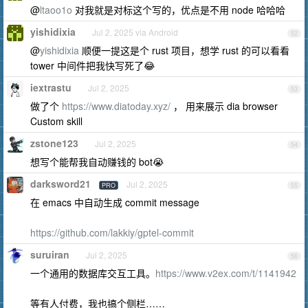
@
ltaoo1o
对我就是对标这个写的，优点是不用 node 哈哈哈
yishidixia
Jul 2, 2025 via Android
52
@
yishidixia
顺便一提这是个 rust 项目，想学 rust 的可以看看
tower 中间件把我快写死了😂
iextrastu
Jul 2, 2025
53
做了个
https://www.diatoday.xyz/
， 用来展示 dia browser
Custom skill
zstone123
Jul 2, 2025
54
想写个能帮我自动赚钱的 bot😭
darksword21
Jul 2, 2025
PRO
55
在 emacs 中自动生成 commit message
https://github.com/lakkiy/gptel-commit
suruiran
Jul 2, 2025
56
一个通用的数据库交互工具。
https://www.v2ex.com/t/1141942
等有人付费，我也搞个侧栏……