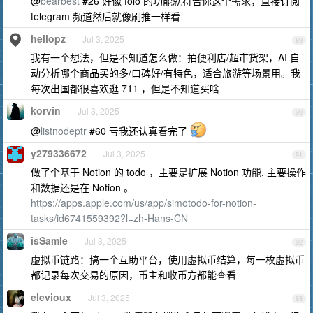
@
bearbest
#26 好像 folo 的功能就符合你这个需求，直接订阅
telegram 频道然后就像刷推一样看
hellopz
Jul 3, 2025
89
我有一个想法，但是不知道怎么做：拍便利店/超市货架，AI 自
动分析哪个商品买的多/口碑好/有特色，适合旅游等场景用。我
每次出国都很喜欢逛 711 ，但是不知道买啥
korvin
Jul 3, 2025
90
@
listnodeptr
#60 亏我还认真看完了
y279336672
Jul 3, 2025
91
做了个基于 Notion 的 todo ，主要是扩展 Notion 功能, 主要操作
和数据还是在 Notion 。
https://apps.apple.com/us/app/simotodo-for-notion-
tasks/id6741559392?l=zh-Hans-CN
isSamle
Jul 3, 2025
92
虚拟币链路：搞一个互助平台，使用虚拟币结算，每一枚虚拟币
都记录每次交易的原因，币主和收币方都能查看
elevioux
Jul 3, 2025
93