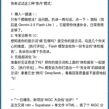
快来试试这三种“炼丹”模式：
1. 懒人一键通 ✨：
只有个模糊想法？没问题。扔进一两句话，点一下 ✨ 图标（背
后是 Gemini 2.5 Flash-Lite ），它能帮你快速补全，日常用用
足够了。
2. 专家诊断书 👨‍⚕️：
想知道你的提示词“病”在哪吗？提交你的提示词，勾选几个你关
心的维度， [执行评估] ，Flash 模型会给你一份专业的“体检报
告”，告诉你从哪下手改进。
3. 究极超进化 🚀：
准备好见证奇迹了吗？把你的提示词和上面的“体检报告”一起提
交， [执行优化] ，Pro 模型会为你打造出一个“完全体”的超级提
示词！拿着它去“拷问” DeepSeek ，看看回答质量是不是原地起
飞！
---
⚡ **一日爆改，新项目“AIGC 大杂烩”出炉！**
这次又用 n8n + Supabase + 单文件 HTML ，搭了个 AIGC 分