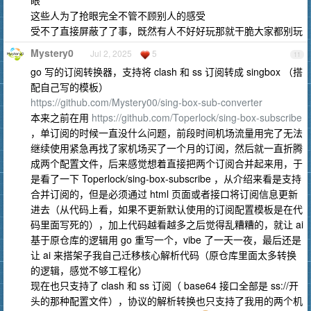
眼
这些人为了抢眼完全不管不顾别人的感受
受不了直接屏蔽了了事，既然有人不好好玩那就干脆大家都别玩
Mystery0
Jul 2, 2025
5
11
go 写的订阅转换器，支持将 clash 和 ss 订阅转成 singbox （搭
配自己写的模板）
https://github.com/Mystery00/sing-box-sub-converter
本来之前在用
https://github.com/Toperlock/sing-box-subscribe
，单订阅的时候一直没什么问题，前段时间机场流量用完了无法
继续使用紧急再找了家机场买了一个月的订阅，然后就一直折腾
成两个配置文件，后来感觉想着直接把两个订阅合并起来用，于
是看了一下 Toperlock/sing-box-subscribe ，从介绍来看是支持
合并订阅的，但是必须通过 html 页面或者接口将订阅信息更新
进去（从代码上看，如果不更新默认使用的订阅配置模板是在代
码里面写死的），加上代码越看越多之后觉得乱糟糟的，就让 ai
基于原仓库的逻辑用 go 重写一个，vibe 了一天一夜，最后还是
让 ai 来搭架子我自己迁移核心解析代码（原仓库里面太多转换
的逻辑，感觉不够工程化）
现在也只支持了 clash 和 ss 订阅（ base64 接口全部是 ss://开
头的那种配置文件），协议的解析转换也只支持了我用的两个机