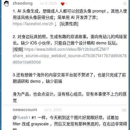
zhaodong
Jul 2, 2025
4
9
1. AI 头像生成，想做成人人都可以创造头像 prompt ，其他人使
用该风格头像获得分成；简单用 AI 开发弄了弄；
https://faceshot.me/zh
； [玩票性质]
2. 对身边玩具拍照，生成有趣的双语故事。面向有幼儿的鸡娃家
长。缺少 iOS 小伙伴，只能自己做个设计稿和 demo 玩玩。
[视频]
https://www.bilibili.com/video/BV12b3szfEZM/?
share_source=copy_web&vd_source=07fc367f417b7dd90676
d60a10a6500d
3.还有想做个海外的内容交易平台就不赘述了，也是只完成了前
期调研和 demo ，缺少前端
身为产品，也会点设计。没有核心组员，空有本事使不上力的感
觉
newaccount
Jul 2, 2025
10
@
Yuesh1
#1 一样，今天刷到这个图片好晃眼好烦，试着加
filter 改成 grayscale ，然后又发现有那种黑底的，在右边非常碍