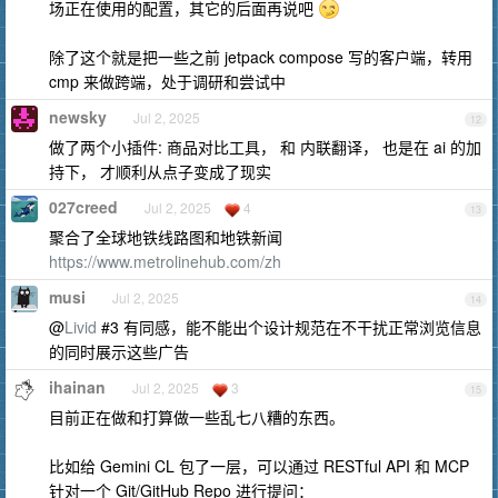
场正在使用的配置，其它的后面再说吧
除了这个就是把一些之前 jetpack compose 写的客户端，转用
cmp 来做跨端，处于调研和尝试中
newsky
Jul 2, 2025
12
做了两个小插件: 商品对比工具， 和 内联翻译， 也是在 ai 的加
持下， 才顺利从点子变成了现实
027creed
Jul 2, 2025
4
13
聚合了全球地铁线路图和地铁新闻
https://www.metrolinehub.com/zh
musi
Jul 2, 2025
14
@
Livid
#3 有同感，能不能出个设计规范在不干扰正常浏览信息
的同时展示这些广告
ihainan
Jul 2, 2025
3
15
目前正在做和打算做一些乱七八糟的东西。
比如给 Gemini CL 包了一层，可以通过 RESTful API 和 MCP
针对一个 Git/GitHub Repo 进行提问：