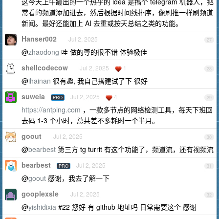
这今天上午蹦出的一个热乎的 idea 是搞个 telegram 机器人，把
常看的频道添加进去，然后根据时间线排序，像刷推一样刷频道
新闻。最好还能加上 AI 去重或按天总结之类的功能。
Hanser002
Jul 2, 2025
27
@
zhaodong
哇 做的尊的很不错 体验极佳
shellcodecow
Jul 2, 2025
1
28
@
ihainan
很有趣, 我自己搭建试了下 很好
suweia
Jul 2, 2025
4
PRO
29
https://antping.com
，一款多节点的网络检测工具，每天下班回
去码 1-3 个小时，总共差不多耗时一个半月。
goout
Jul 2, 2025
30
@
bearbest
第三方 tg turrit 有这个功能了，频道流，还有视频流
bearbest
Jul 2, 2025
PRO
31
@
goout
感谢，我去了解一下
gooplexsle
Jul 2, 2025
32
@
yishidixia
#22 您好 有 github 地址吗 日常需要这个 感谢