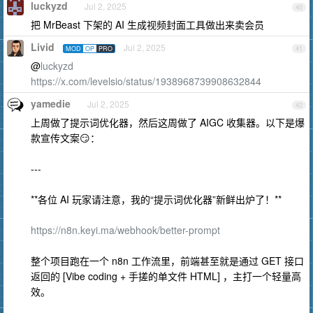
luckyzd
Jul 2, 2025
40
把 MrBeast 下架的 AI 生成视频封面工具做出来卖会员
Livid
Jul 2, 2025
MOD
OP
PRO
41
@
luckyzd
https://x.com/levelsio/status/1938968739908632844
yamedie
Jul 2, 2025
42
上周做了提示词优化器，然后这周做了 AIGC 收集器。以下是爆
款宣传文案😏：
---
**各位 AI 玩家请注意，我的“提示词优化器”新鲜出炉了！**
https://n8n.keyi.ma/webhook/better-prompt
整个项目跑在一个 n8n 工作流里，前端甚至就是通过 GET 接口
返回的 [Vibe coding + 手搓的单文件 HTML] ，主打一个轻量高
效。