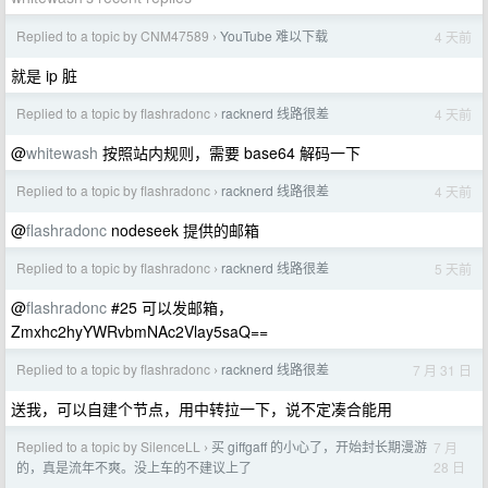
Replied to a topic by CNM47589
YouTube 难以下载
4 天前
›
就是 ip 脏
Replied to a topic by flashradonc
racknerd 线路很差
4 天前
›
@
whitewash
按照站内规则，需要 base64 解码一下
Replied to a topic by flashradonc
racknerd 线路很差
4 天前
›
@
flashradonc
nodeseek 提供的邮箱
Replied to a topic by flashradonc
racknerd 线路很差
5 天前
›
@
flashradonc
#25 可以发邮箱，
Zmxhc2hyYWRvbmNAc2Vlay5saQ==
Replied to a topic by flashradonc
racknerd 线路很差
7 月 31 日
›
送我，可以自建个节点，用中转拉一下，说不定凑合能用
Replied to a topic by SilenceLL
买 giffgaff 的小心了，开始封长期漫游
7 月
›
28 日
的，真是流年不爽。没上车的不建议上了