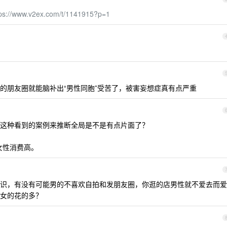
tps://www.v2ex.com/t/1141915?p=1
的朋友圈就能脑补出“男性同胞”受苦了，被害妄想症真有点严重
这种看到的案例来推断全局是不是有点片面了？
女性消费高。
识，有没有可能男的不喜欢自拍和发朋友圈，你逛的店男性就不爱去而爱
女的花的多？