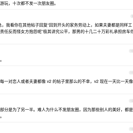
游玩，十次都不发一次朋友圈。
急，我看你在其他帖子回复“回到开头的家务劳动上，如果夫妻都是同样工
责任反而怪女方抱怨呢”极其讲究公平，那男的十几二十万彩礼承担房车
1
。
1
一对恋人或者夫妻都像 v2 的帖子里那么的不幸，v2 现在一天比一天像
1
部分是为了另一半。难人为什么不发朋友圈，因为那些别人的美好，都是
。
1