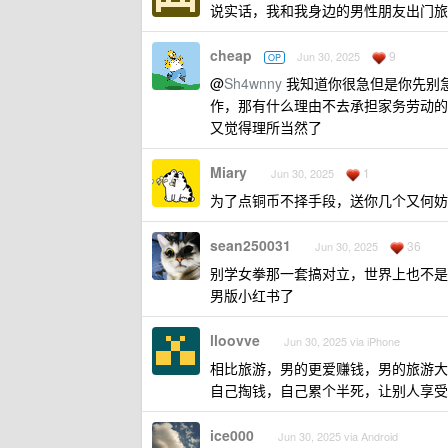
说实话，我和我身边的男性朋友出门旅
cheap
9
Jun 30, 2025
OP
@
Sh4wnny
我知道你很急但是你先别
作，那有什么理由不去承担家务劳动的
又觉得理所当然了
Miary
1
Jun 30, 2025
为了点铜币不择手段，送你几个又何妨
sean250031
36
Jun 30, 2025
别学女拳那一套搞对立，世界上也不是每
男版小红书了
lloovve
Jun 30, 2025 via iPhone
相比旅游，男的更爱赚钱，男的旅游大
自己掏钱，自己累个半死，让别人享受
ice000
Jun 30, 2025 via Android