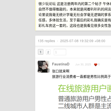
很少玩论坛 这是注册两年内的第二个帖子 午
自然不值得推敲的，本来就是闲着叭叭叭的闲
论里说我毫无统计学毫无社会学毫无逻辑的爹
任感，多体验生活，至于最后的彩礼我确实是
彩礼车房这一套的，这段也是我看见很多女性急
135 replies
•
2025-07-08 19:32:09 +08:00
1
2
FaustinaD
6
Jun 30, 2025
张口就来啊
旅游行业消费者一直都是男性比例高于