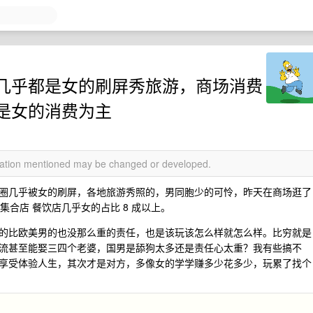
几乎都是女的刷屏秀旅游，商场消费
是女的消费为主
rmation mentioned may be changed or developed.
圈几乎被女的刷屏，各地旅游秀照的，男同胞少的可怜，昨天在商场逛了
y 生活集合店 餐饮店几乎女的占比 8 成以上。
的比欧美男的也没那么重的责任，也是该玩该怎么样就怎么样。比穷就是
流甚至能娶三四个老婆，国男是舔狗太多还是责任心太重？我有些搞不
享受体验人生，其次才是对方，多像女的学学赚多少花多少，玩累了找个