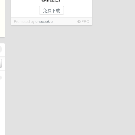
免费下载
评
责
Promoted by
onecookie
PRO
么
1