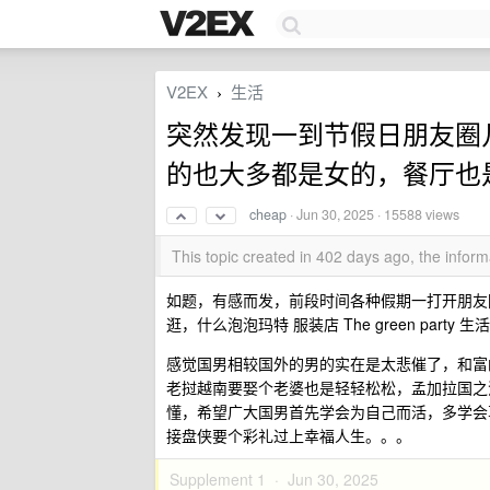
V2EX
生活
›
突然发现一到节假日朋友圈
的也大多都是女的，餐厅也
cheap
·
Jun 30, 2025
· 15588 views
This topic created in 402 days ago, the info
如题，有感而发，前段时间各种假期一打开朋友
逛，什么泡泡玛特 服装店 The green part
感觉国男相较国外的男的实在是太悲催了，和富
老挝越南要娶个老婆也是轻轻松松，孟加拉国之
懂，希望广大国男首先学会为自己而活，多学会
接盘侠要个彩礼过上幸福人生。。。
Supplement 1 ·
Jun 30, 2025