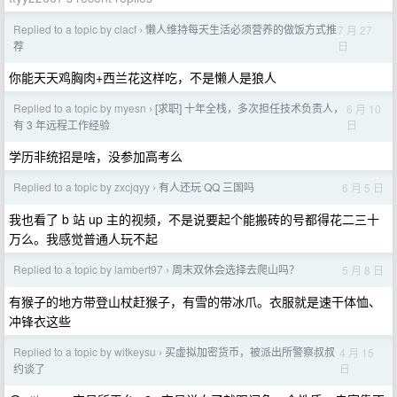
Replied to a topic by clacf
懒人维持每天生活必须营养的做饭方式推
7 月 27
›
日
荐
你能天天鸡胸肉+西兰花这样吃，不是懒人是狼人
Replied to a topic by myesn
[求职] 十年全栈，多次担任技术负责人，
6 月 10
›
日
有 3 年远程工作经验
学历非统招是啥，没参加高考么
Replied to a topic by zxcjqyy
有人还玩 QQ 三国吗
6 月 5 日
›
我也看了 b 站 up 主的视频，不是说要起个能搬砖的号都得花二三十
万么。我感觉普通人玩不起
Replied to a topic by lambert97
周末双休会选择去爬山吗？
5 月 8 日
›
有猴子的地方带登山杖赶猴子，有雪的带冰爪。衣服就是速干体恤、
冲锋衣这些
Replied to a topic by witkeysu
买虚拟加密货币，被派出所警察叔叔
4 月 15
›
日
约谈了