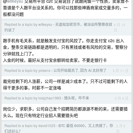
@
witkeysu
交易所平台 c2c 交易说白了就跟闲鱼一个性质，卖家靠不
靠谱是个人跟平台没关系的。你可以找那些神盾商家成交量多的，一
般都没问题
Replied to a topic by witkeysu
买虚拟加密货币，被派出所警察叔叔
4 月 14
›
日
约谈了
跟手机有毛关系，就是触发支付宝的风控了。你走支付宝 c2c 出入
金，整条交易链路都是透明的，只有黑钱或者有风险的交易，警察分
分钟就找上门了。
入金的时候，最好从支付宝余额转给卖家，不要走银行卡
Replied to a topic by yxisenx
公司开始裁员了, 因为 AI 太好用了
3 月 11 日
›
裁完给剩下的人涨薪，公司一样是减少成本了。只不过可能剩下的人
得干更多的事，时薪不一定涨咯
Replied to a topic by lvlajzhao1983
猎头呢，咋不来
3 月 4 日
›
岗位少，求职多，公司自己发个招聘简历都源源不断的来，还需要猎
头么。现在只有特定行业招人需要猎头吧
Replied to a topic by david1025
BTC 最低 60000，又上热搜了，你
2 月 6
›
日
们还好么？