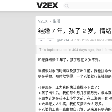
V2EX
生活
›
结婚 7 年，孩子 2 岁，
gzd1214
·
Jun 30, 2025
via iPhone · 38
This topic created in 404 days ago, the info
和老婆结婚 7 年了，孩子现在 2 岁不到。
当初谈对象的时候以及孩子出生前，我也拼命去
明在乎她。那时候觉得，一个老婆就行花钱都是
可是现在，压力真的快让我撑不下去了：
🔹孩子出生后，我们每个月几乎都月光，根本
🔹原本计划在孩子上小学之前，在上海买一套 4
🔹去年老丈人生病，我们又搭进去 5 万多。
🔹老婆的工资一直由她自己管，从来没有明确