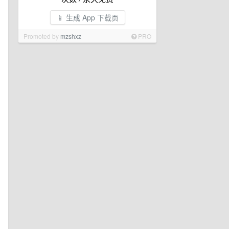
📱 生成 App 下载页
Promoted by
mzshxz
PRO