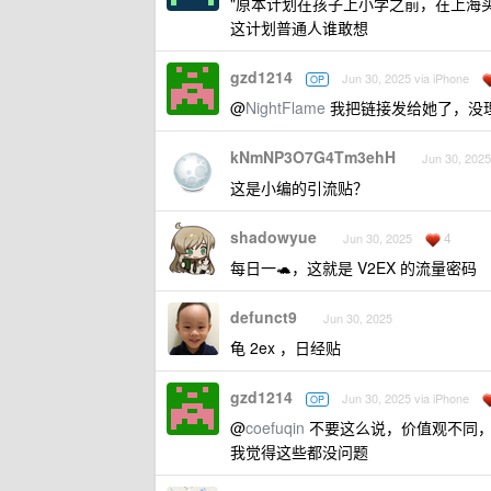
"原本计划在孩子上小学之前，在上海买一
这计划普通人谁敢想
gzd1214
Jun 30, 2025 via iPhone
OP
@
NightFlame
我把链接发给她了，没
kNmNP3O7G4Tm3ehH
Jun 30, 2025
这是小编的引流贴？
shadowyue
4
Jun 30, 2025
每日一🐢，这就是 V2EX 的流量密码
defunct9
Jun 30, 2025
龟 2ex ，日经贴
gzd1214
Jun 30, 2025 via iPhone
OP
@
coefuqin
不要这么说，价值观不同，
我觉得这些都没问题