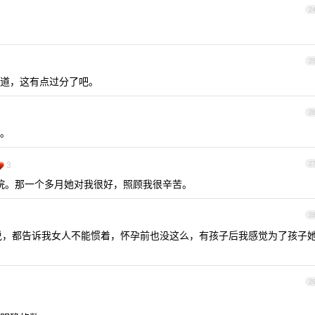
2
2
道，这有点过分了吧。
2
。
3
2
院。那一个多月她对我很好，照顾我很辛苦。
2
说，都告诉我女人不能惯着，怀孕前也没这么，有孩子后我感觉为了孩子
2