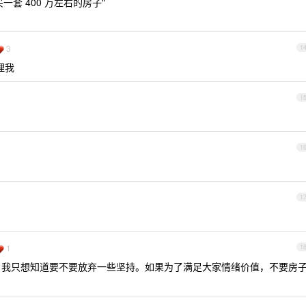
套 400 万左右的房子"
3
1
理我
1
1
1
1
1
我只想知道要不要放弃一些坚持。如果为了满足大家情绪价值，不要房