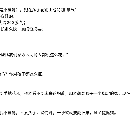
是不爱她），她在孩子花销上也特别“豪气”：
要穿好的；
喝 200 多的；
子长那么快，真的没必要；
一些比我们家收入高的人都没这么花。”
错吗？你对孩子都这么抠。”
到手就花光，根本看不到未来的积蓄，原本想给孩子一个稳定的家，现在
我不爱她，不爱孩子，没情调，一吵架就要翻旧账，甚至提离婚。