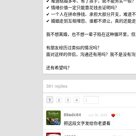
✔ 难道结婚多年、有了孩子，就不能务实一些？
✔ 情绪价值一定只能靠花钱去证明吗？
✔ 一个人在拼命挣钱、承担大部分开支，难道
✔ 婚姻走到互相埋怨、谁都不退让，真的还能
我不想离婚，也不想一辈子陷在这种循环里，但
有朋友经历过类似的情况吗？
面对这样的伴侣，沟通还有用吗？我不是没有沟
还有希望吗？
381 replies
1
2
3
4
89adc64
51
Jun 30, 2025
把这段文字发给你老婆看