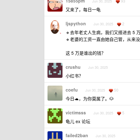
15855pm
93
Jun 30, 2025
又来了，每日一龟
ljspython
2
Jun 30, 2025
🔹去年老丈人生病，我们又搭进去 5 
🔹老婆的工资一直由她自己管，从来
这 5 万是谁出的钱？
crushu
Jun 30, 2025
小红书？
coefu
50
Jun 30, 2025
今日🐢，为你莫属了。🐶
victimsss
5
Jun 30, 2025
龟儿 ex 论坛
failed2ban
Jun 30, 2025