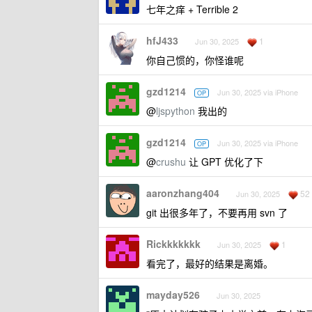
七年之痒 + Terrible 2
hfJ433
1
Jun 30, 2025
你自己惯的，你怪谁呢
gzd1214
Jun 30, 2025 via iPhone
OP
@
ljspython
我出的
gzd1214
Jun 30, 2025 via iPhone
OP
@
crushu
让 GPT 优化了下
aaronzhang404
52
Jun 30, 2025
git 出很多年了，不要再用 svn 了
Rickkkkkkk
1
Jun 30, 2025
看完了，最好的结果是离婚。
mayday526
Jun 30, 2025