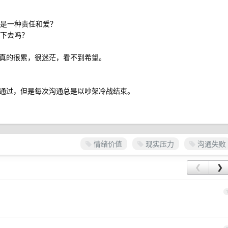
不是一种责任和爱？
走下去吗？
真的很累，很迷茫，看不到希望。
通过，但是每次沟通总是以吵架冷战结束。
情绪价值
现实压力
沟通失败
❮
❯