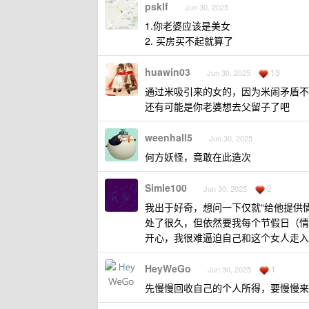
psklf
Jun 30, 2025
1.你老婆应该是美女
2. 买房买不起就算了
huawin03
13
Jun 30, 2025
通过米吸引来的女的，因为米闹矛盾不
还有可能是你老婆想去父留子了吧
weenhall5
Jun 30, 2025
何方妖怪，竟敢在此造次
Simle100
2
Jun 30, 2025
我出于好奇，想问一下仅就“给他提供
处了很久，但依然要我每个节假日（情
开心，我很难逼迫自己和这个女人走入
HeyWeGo
1
Jun 30, 2025
先慢慢回收自己的个人所得，要慢慢来