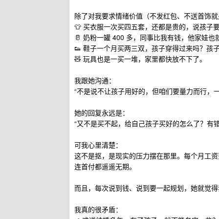
除了对我要求情绪价值（不发红包、不送首饰就
👕 买衣服一次买四五套，还都是贵的，说孩子
🥛 奶粉一罐 400 多，同事比我有钱，他家娃也就
👟 鞋子一个月买两三双，孩子穿得过来吗？孩
🧸 玩具也是一买一堆，家里都快放不下了。
我跟她沟通：
“不是说不让孩子用好的，但咱们要量力而行，
她的回复永远是：
“又不是买不起，给自己孩子买好的怎么了？有
可我心里清楚：
这不是抠，是现实的压力摆在那里。每个月工资
连首付都遥遥无期。
而且，每次说到钱、说到要一起规划，她就觉得
我真的很矛盾：