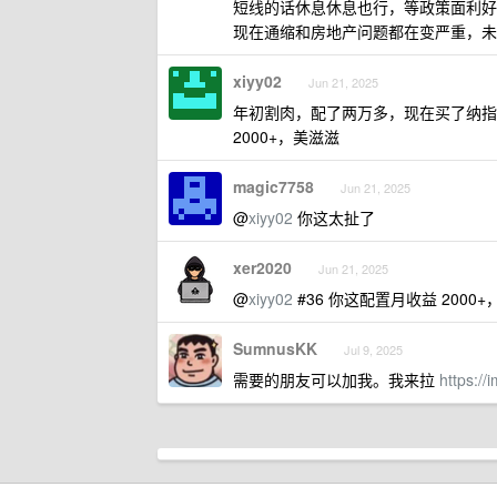
短线的话休息休息也行，等政策面利好
现在通缩和房地产问题都在变严重，未
xiyy02
Jun 21, 2025
年初割肉，配了两万多，现在买了纳指基金
2000+，美滋滋
magic7758
Jun 21, 2025
@
xiyy02
你这太扯了
xer2020
Jun 21, 2025
@
xiyy02
#36 你这配置月收益 2000+
SumnusKK
Jul 9, 2025
需要的朋友可以加我。我来拉
https:/