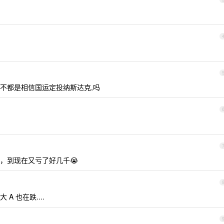
bs 不都是相信国运定投纳斯达克,吗
，到现在又亏了好几千😭
 也在跌....