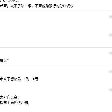
量化，玩不过。
起死，大不了赔一根，不死就赚银行的分红填权
3
3
3
普么？
3
市来了想格局一把，血亏
3
大方向没变，
得布个局埋伏左侧。