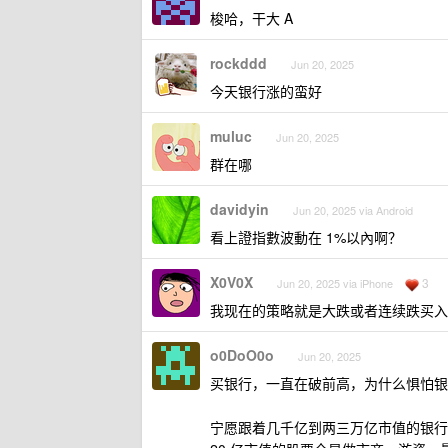
梭哈，干大 A
rockddd
Jun 20, 2025
今天银行涨的蛮好
muluc
Jun 20, 2025
群在哪
davidyin
Jun 20, 2025 via Android
看上證指數波動在 1%以內啊？
X0V0X
3
Jun 20, 2025 via iPhone
我现在的策略就是大跌或者连续跌买入
o0DoO0o
Jun 20, 2025
买银行，一直在破前高，为什么惧怕银
宁愿跟着几千亿到两三万亿市值的银行一