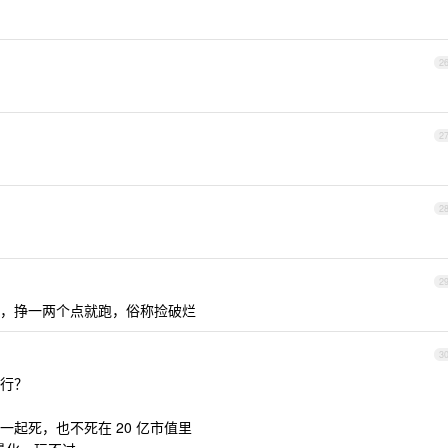
2
2
2
2
，挣一两个点就跑，俗称捡破烂
3
行？
起死，也不死在 20 亿市值里