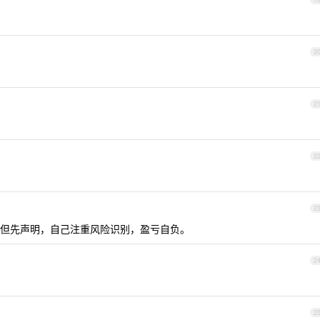
2
2
2
2
但先声明，自己注重风险识别，盈亏自负。
2
2