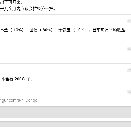
出了再回来，
来几个月内应该会拉经济一把。
3
（ 10%）+ 国债（ 80%）+ 余额宝（ 10%），目前每月平均收益
3
3
，本金得 200W 了。
3
/imgur.com/a/rTDcnqc