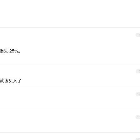
1
失 25%。
1
就该买入了
1
1
1