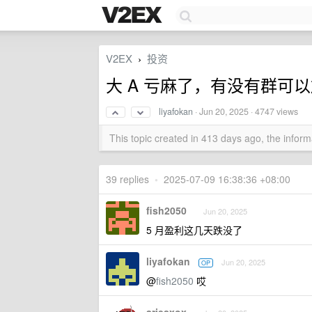
V2EX
投资
›
大 A 亏麻了，有没有群可
liyafokan
·
Jun 20, 2025
· 4747 views
This topic created in 413 days ago, the info
39 replies
•
2025-07-09 16:38:36 +08:00
fish2050
Jun 20, 2025
5 月盈利这几天跌没了
liyafokan
Jun 20, 2025
OP
@
fish2050
哎