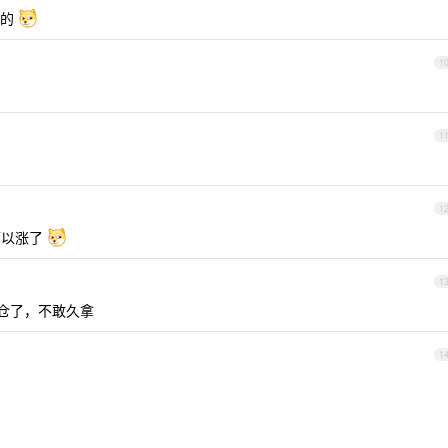
大的
1
1
1
可以涨了
1
清仓了，不敢久拿
1