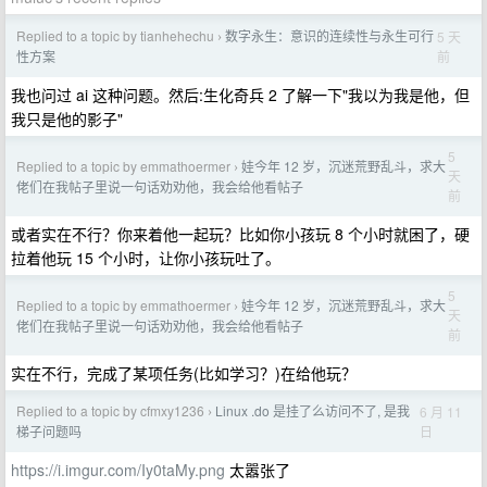
Replied to a topic by tianhehechu
数字永生：意识的连续性与永生可行
5 天
›
前
性方案
我也问过 ai 这种问题。然后:生化奇兵 2 了解一下"我以为我是他，但
我只是他的影子"
5
Replied to a topic by emmathoermer
娃今年 12 岁，沉迷荒野乱斗，求大
›
天
佬们在我帖子里说一句话劝劝他，我会给他看帖子
前
或者实在不行？你来着他一起玩？比如你小孩玩 8 个小时就困了，硬
拉着他玩 15 个小时，让你小孩玩吐了。
5
Replied to a topic by emmathoermer
娃今年 12 岁，沉迷荒野乱斗，求大
›
天
佬们在我帖子里说一句话劝劝他，我会给他看帖子
前
实在不行，完成了某项任务(比如学习？)在给他玩？
Replied to a topic by cfmxy1236
Linux .do 是挂了么访问不了, 是我
6 月 11
›
日
梯子问题吗
https://i.imgur.com/Iy0taMy.png
太嚣张了