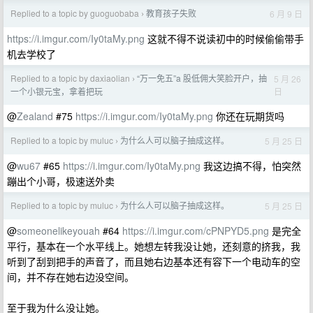
Replied to a topic by guoguobaba
教育孩子失败
6 月 9 日
›
https://i.imgur.com/Iy0taMy.png
这就不得不说读初中的时候偷偷带手
机去学校了
Replied to a topic by daxiaolian
“万一免五”a 股低佣大笑脸开户，抽
5 月 26
›
日
一个小银元宝，拿着把玩
@
Zealand
#75
https://i.imgur.com/Iy0taMy.png
你还在玩期货吗
Replied to a topic by muluc
为什么人可以脑子抽成这样。
5 月 25 日
›
@
wu67
#65
https://i.imgur.com/Iy0taMy.png
我这边搞不得，怕突然
蹦出个小哥，极速送外卖
Replied to a topic by muluc
为什么人可以脑子抽成这样。
5 月 25 日
›
@
someonelikeyouah
#64
https://i.imgur.com/cPNPYD5.png
是完全
平行，基本在一个水平线上。她想左转我没让她，还刻意的挤我，我
听到了刮到把手的声音了，而且她右边基本还有容下一个电动车的空
间，并不存在她右边没空间。
至于我为什么没让她。