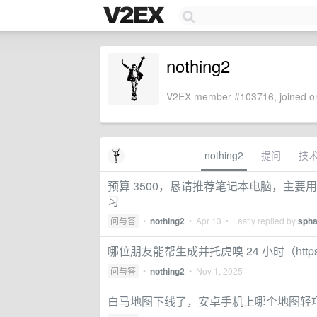
nothing2
V2EX member #103716, joined on
nothing2
提问
技
预算 3500，恳请推荐笔记本电脑，主
习
问与答
•
nothing2
•
Apr 13
• Lastly replied by
spha
哪位朋友能帮生成并托虎嗅 24 小时（https://m.
问与答
•
nothing2
•
Nov 1, 2025
白马地图下线了，安卓手机上哪个地图轻