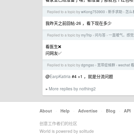
Replied to a topic by
wKong753900
新手求助
怎么
›
›
我昨天之前回帖-26 ，看下现在多少
Replied to a topic by
myTrip
问与答
一直嗳气，感觉
›
›
看医生❌
问网友✅
Replied to a topic by
dgmgso
宽带症候群
wecha
›
›
@
EarpKatiria
#4 +1 ，就是分流问题
More replies by nothing2
»
About
·
Help
·
Advertise
·
Blog
·
API
创意工作者们的社区
World is powered by solitude