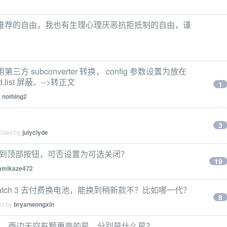
扬推荐的自由，我也有生理心理厌恶抗拒抵制的自由，谨
：使用第三方 subconverter 转换， config 参数设置为放在
ad.list 屏蔽、-->转正文
1
y
nothing2
3
plied by
julyclyde
一个到顶部按钮，可否设置为可选关闭？
19
amikaze472
 watch 3 去付费换电池，能换到稍新款不？比如哪一代？
8
ed by
bryanwongxin
的星、西边天空有颗更亮的星，分别是什么星？