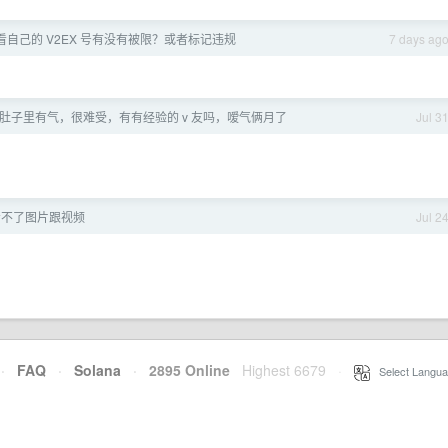
看自己的 V2EX 号有没有被限？或者标记违规
7 days ag
肚子里有气，很难受，有有经验的 v 友吗，嗳气俩月了
Jul 3
t 看不了图片跟视频
Jul 2
·
FAQ
·
Solana
·
2895 Online
Highest 6679
·
Select Langua