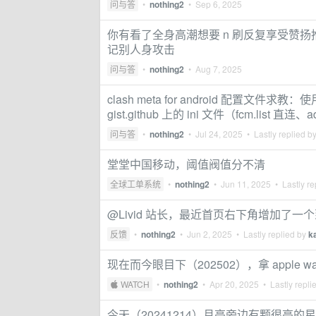
问与答
•
nothing2
•
Sep 6, 2025
你有看了全身高潮想要 n 刷反复享受赞
记别人身攻击
问与答
•
nothing2
•
Aug 7, 2025
clash meta for android 配置文件求教
gist.github 上的 ini 文件（fcm.list 直连、
问与答
•
nothing2
•
Jul 24, 2025
• Lastly replied b
堂堂中国移动，阈值阀值分不清
全球工单系统
•
nothing2
•
Jun 11, 2025
• Lastly re
@Livid 站长，最近首页右下角增加了
反馈
•
nothing2
•
Jun 2, 2025
• Lastly replied by
k
现在而今眼目下（202502），拿 apple
 WATCH
•
nothing2
•
Apr 20, 2025
• Lastly repli
今天（20241214）月亮旁边有颗很亮