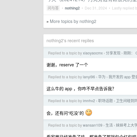
问与答
•
nothing2
•
Dec 31, 2024
• Lastly replied 
More topics by nothing2
»
nothing2's recent replies
Replied to a topic by
xiaoyaocmx
分享发现
刚刚： Cl
›
›
谢谢，reserve 了一个
Replied to a topic by
lanyi96
华为
我开发的 app
›
›
这么牛的 app ，你咋不早点告诉我？
Replied to a topic by
imnhv2
职场话题
卫生间碰到
›
›
会，还有问“吃没”的
Replied to a topic by
wansan109
生活
妹妹考上大
›
›
看家里已经准备了啥，都准备了那就包个红包呗