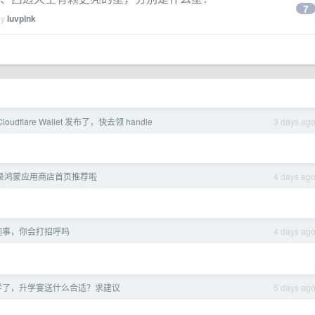
7
by
luvpink
oudflare Wallet 发布了，快去领 handle
3 days ag
 登录鸿蒙应用商店首页推荐啦
4 days ag
同事，你会打招呼吗
4 days ag
学了，升学宴送什么合适？求建议
5 days ag