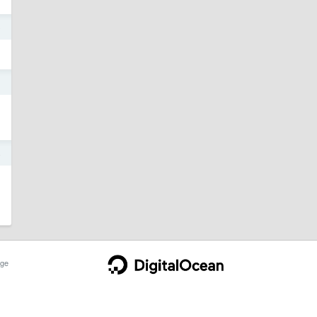
o
1
4
ge