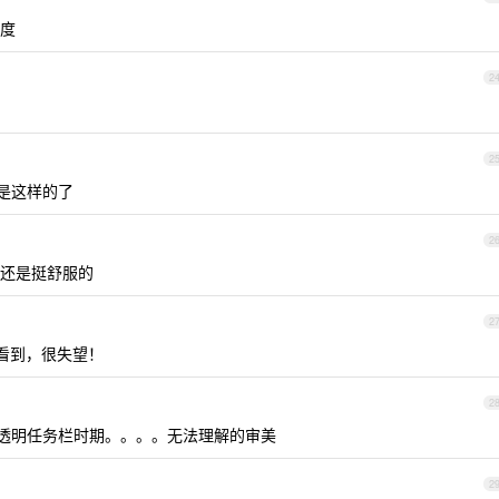
 度
2
2
都是这样的了
2
还是挺舒服的
2
有看到，很失望！
2
上研究透明任务栏时期。。。。无法理解的审美
2