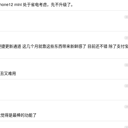
ne12 mini 处于省电考虑，先不升级了。
3
3
便捷更新通道 这几个月就靠这些东西带来新鲜感了 目前还不错 除了支付
3
丑又难用
3
3
果我觉得是最棒的功能了
3