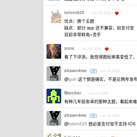
totoro625
1
Jun 10, 2025
优点：换个主题
缺点：部分 app 还不兼容，如支付宝
目前非常耗电+烫手
zons
1
Jun 10, 2025
看了下评测，我觉得图标审美变低了，
shawn4me
Jun 10, 2025
OP
@
guin
这个倒是确实，不是近两年发布的 
Marcher
Jun 10, 2025
有种几年前安卓的那种主题，看起来难受
shawn4me
Jun 10, 2025
OP
@
totoro625
想必是支付宝不支持 IO