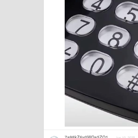
7a98kZ6v0WQs5ZO1
Jun 10, 2025