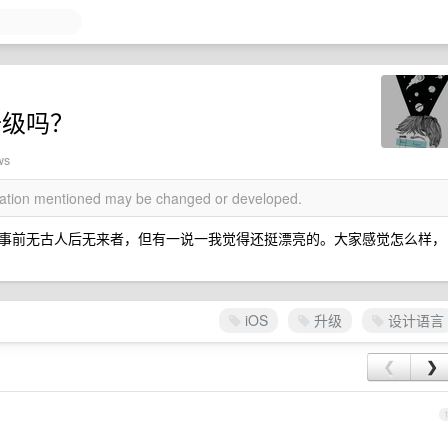
升级吗？
ws
rmation mentioned may be changed or developed.
并非事前无古人后无来者，但有一说一我觉得还挺漂亮的。大家感觉怎么样，
iOS
升级
设计语言
❮
❯