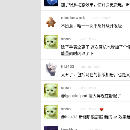
加了很多动态效果，估计会更费电。iPho
nicolaswork
Jun 10, 2025
不愿意，唯一一次不想升级开发版
snsn
Jun 10, 2025
除了手表全更了 这次耳机也增加了个
能量雨时闪退了下
hfJ433
Jun 10, 2025
太丑了，包括现在的新版相册，也是又
snsn
Jun 10, 2025
@
lgapple
ipad 接大屏现在舒服了
snsn
2
Jun 10, 2025
@
hfJ433
新相册很舒服 新的 ar 效
frankkly