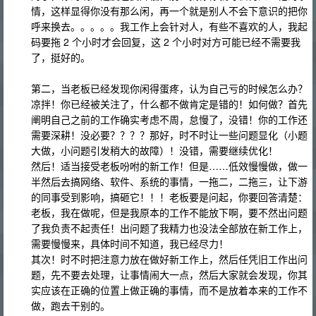
情，这样显得你没有那么闲，再一个就是别人不会下意识的把你
呼来换去。。。。。我工作上会针对人，有些不喜欢的人，我起
码要拖 2 个小时才会回复，这 2 个小时对方可能已经不需要我
了，挺好的。
第二，当老板已经发现你闲得蛋疼，认为自己亏的时候怎么办？
凉拌！你已经被关注了，什么都不做肯定是错的！如何做？首先
阐明自己之前的工作确实考虑不周，怠慢了，没错！你的工作还
需要深耕！没必要？？？？那好，时不时让一些问题显化（小题
大做，小问题引发稍大的故障）！没错，需要继续优化！
然后！适当接受老板吩咐的新工作！但是……低效慢慢做，做一
半然后去搞网络、软件、系统的事情，一拖二，二拖三，让下游
的同事受到影响，搞砸它！！！老板要是问起，你要回答清楚：
老板，我在做呢，但是我原本的工作不能放下啊，要不然出问题
了我负责不起责任！出问题了我精力也没法全部放在新工作上，
需要慢慢来，具体时间不知道，我已经尽力！
其次！时不时把注意力放在做好新工作上，然后任凭旧工作出问
题，先不要去处理，让事情闹大一点，然后大家就会发现，你其
实应该在正确的位置上做正确的事情，而不是放着本来的工作不
做，跑去干别的。