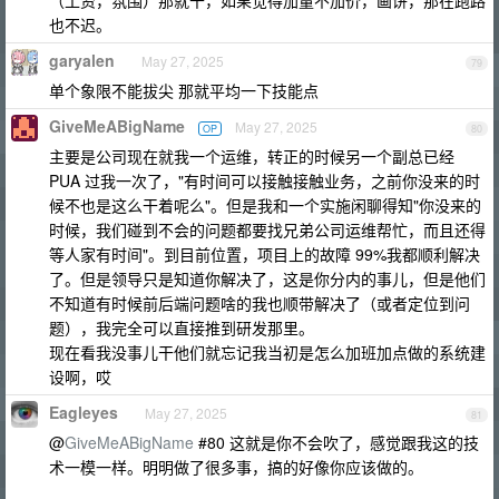
（工资，氛围）那就干，如果觉得加量不加价，画饼，那在跑路
也不迟。
garyalen
May 27, 2025
79
单个象限不能拔尖 那就平均一下技能点
GiveMeABigName
May 27, 2025
OP
80
主要是公司现在就我一个运维，转正的时候另一个副总已经
PUA 过我一次了，"有时间可以接触接触业务，之前你没来的时
候不也是这么干着呢么"。但是我和一个实施闲聊得知"你没来的
时候，我们碰到不会的问题都要找兄弟公司运维帮忙，而且还得
等人家有时间"。到目前位置，项目上的故障 99%我都顺利解决
了。但是领导只是知道你解决了，这是你分内的事儿，但是他们
不知道有时候前后端问题啥的我也顺带解决了（或者定位到问
题），我完全可以直接推到研发那里。
现在看我没事儿干他们就忘记我当初是怎么加班加点做的系统建
设啊，哎
Eagleyes
May 27, 2025
81
@
GiveMeABigName
#80 这就是你不会吹了，感觉跟我这的技
术一模一样。明明做了很多事，搞的好像你应该做的。