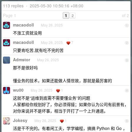
113 replies
•
2025-05-30 10:50:16 +08:00
Page 1
1
of 2
2
macaodoll
May 26, 2025
1
不涨工资就没用
macaodoll
May 26, 2025
7
2
只要肯吃苦,就有吃不完的苦
Admstor
May 26, 2025
3
那不是很好吗
懂业务的技术，如果还能做人情世故，那就是最厉害的
wu00
May 26, 2025
1
4
这就不是“运维到底需不需要懂业务”的问题
人家都给你规划好了，你必须得接；如果你认为公司有前景有，
对你来说并不是坏事，相当于开打了一个上升通道。
Jokesy
May 26, 2025
1
5
活是干不完的。有着闲工夫，学学编程，搞搞 Python 和 Go ，