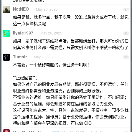
NotNEO
May 26, 2025
31
如果是我，就多学点，我不吃亏，没准以后转岗或者干啥，就凭
这一点多些机会呢
liyafe1997
May 26, 2025
32
如果一辈子就想干运维那点活，当那颗螺丝钉，那大可份外的任
何其它事情什么都不需要懂，只需要别人叫你干啥就干啥就行了
Tumblr
May 26, 2025
33
不需要，一个破修电脑的，懂业务干吗啊！
**正经回答**：
如果你对自己的职业发展有期望，那必须要懂，不但运维，任何
职业最终都需要和业务挂靠，否则你的上限很低。
不懂业务的运维，你只能做到让你的系统正常动作，不出问题；
基于业务的运维，你会知道如何在运维的领域助力业务。
这样说可能有点大、空，具体一点说就是，不懂业务，顶多你就
是个运维工程师、操作员；基于业务做运维，你会去洞察行业，
横向和纵向都会有更深的视野，可以做 CIO 。