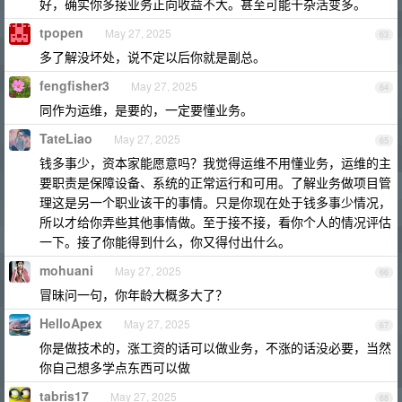
好，确实你多接业务正向收益不大。甚至可能干杂活变多。
tpopen
May 27, 2025
63
多了解没坏处，说不定以后你就是副总。
fengfisher3
May 27, 2025
64
同作为运维，是要的，一定要懂业务。
TateLiao
May 27, 2025
65
钱多事少，资本家能愿意吗？我觉得运维不用懂业务，运维的主
要职责是保障设备、系统的正常运行和可用。了解业务做项目管
理这是另一个职业该干的事情。只是你现在处于钱多事少情况，
所以才给你弄些其他事情做。至于接不接，看你个人的情况评估
一下。接了你能得到什么，你又得付出什么。
mohuani
May 27, 2025
66
冒昧问一句，你年龄大概多大了？
HelloApex
May 27, 2025
67
你是做技术的，涨工资的话可以做业务，不涨的话没必要，当然
你自己想多学点东西可以做
tabris17
May 27, 2025
68