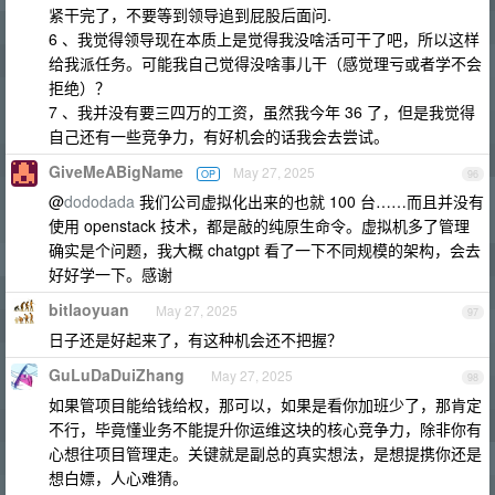
紧干完了，不要等到领导追到屁股后面问.
6 、我觉得领导现在本质上是觉得我没啥活可干了吧，所以这样
给我派任务。可能我自己觉得没啥事儿干（感觉理亏或者学不会
拒绝）？
7 、我并没有要三四万的工资，虽然我今年 36 了，但是我觉得
自己还有一些竞争力，有好机会的话我会去尝试。
GiveMeABigName
May 27, 2025
OP
96
@
dododada
我们公司虚拟化出来的也就 100 台……而且并没有
使用 openstack 技术，都是敲的纯原生命令。虚拟机多了管理
确实是个问题，我大概 chatgpt 看了一下不同规模的架构，会去
好好学一下。感谢
bitlaoyuan
May 27, 2025
97
日子还是好起来了，有这种机会还不把握？
GuLuDaDuiZhang
May 27, 2025
98
如果管项目能给钱给权，那可以，如果是看你加班少了，那肯定
不行，毕竟懂业务不能提升你运维这块的核心竞争力，除非你有
心想往项目管理走。关键就是副总的真实想法，是想提携你还是
想白嫖，人心难猜。