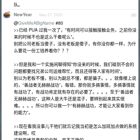
队。
NewYear
May 27, 2025
93
@
GiveMeABigName
#80
>>已经 PUA 过我一次了，"有时间可以接触接触业务，之前你没
来的时候不也是这么干着呢么"。
别把公司老板当傻子，没有老板是傻子，有你没你都一样，为什
么要花一份工钱养着你？？？
>>但是我和一个实施闲聊得知"你没来的时候，我们碰到不会的
问题都要找兄弟公司运维帮忙，而且还得等人家有时间"。
别以为老板不懂，别以为副总不懂，都是骗子。。。就像楼上说
的，“善战者无赫赫战功”，每错，那你就多搞事情，多搞事情就
有战功了，有战功肯定就有存在的必要了。。。。至于“善战者
无赫赫战功”，这种人是大牛还是混子，要辨别起来其实很
难。。。。所以你可以做一个“有赫赫战功，才能让大家看到你
的能力”。
>>现在看我没事儿干他们就忘记我当初是怎么加班加点做的系统
建设啊，哎
这种思维是典型的内耗，是不正确的。