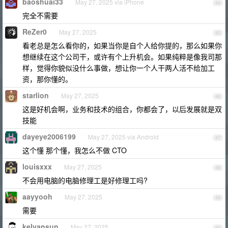
baoshuai33
May 27, 2025 via iPhone
44
完全不需要
ReZer0
May 27, 2025
45
看老总是怎么看你的，如果当你是自个人给你提的，那么如果你
想继续在这个公司干，或许有个上升机会。如果纯粹是像我司那
样，觉得你貌似没什么事做，想让你一个人干两人活不给加工
资，那你懂的。
starlion
May 27, 2025
46
这是好机会啊，业务和技术的组合，你都会了，以后发展就是双
技能
dayeye2006199
May 27, 2025 via Android
47
这个懂 那个懂，我怎么不做 CTO
louisxxx
May 27, 2025
48
不会用电脑的电脑修理工是好修理工吗?
aayyooh
May 27, 2025
49
需要
kelvansun
May 27, 2025
50