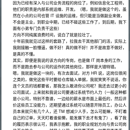
因为已经有深入与公司业务流程的岗位了，例如信息化工程师，
他们的职责是内部系统运维、开发。（嗯，我就是做这个的，虽
然在小点的公司也管 IT 设施的运维，但只能是当做副业来做，
不会是主业，到职业中期，已经不碰这些工作了，到后期，我下
面有小弟专门负责干这些）
方向不同纯属浪费时间，说白了就是拉壮丁。
十年前我就见过这样的套路了，拉我去干其他部门的活，实际上
我刚接触一脸懵逼，做不好！真的做不好！并不是故意不做好，
是真的不懂。
其实，即便是我说的该方向的专岗，也是做 IT 岗本身的工作，
而不是跑去参与公司的运作的其他岗位，那样是大错特错。
嗯，我就是做这一块的，有次去面试，对方 HR 说，这岗位很闲
之类的，做完这些平时要给仓库输入单据，我就笑笑不说话，你
连个文员的钱都要省，那我怎么敢进你公司呢？我还去过更小的
公司面试，上来就和我说公司要通过系统节约人力（一般这种都
是小公司，特别不靠谱，一边给的薪水是市面上最低的，然后评
价这些员工没能力，还期望通过系统可以随意开除员工，办公人
员本来就只有几个人，还 TM 想减少人手，怎么可能嘛，不盯着
自己的订单，天天盯着谁偷懒，能发展下去才有鬼了），看了我
的履历表示很认可，我表示抱歉，我的职业规划方向与贵公司岗