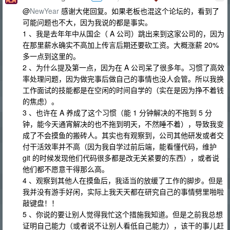
@
NewYear
感谢大佬回复。如果老板也混这个论坛的，看到了
可能问题也不大，因为我说的都是事实。
1 、我是去年年中从国企（ A 公司）跳出来到这家公司的，因为
在那里薪水确实不高加上传言后期还要砍工资。大概涨薪 20%
多一点到这里的。
2 、为什么提及第一点，因为在 A 公司呆了很多年。习惯了高效
率处理问题，因为做完事后做自己的事情也没人会管。所以我换
工作面试的技能都是在空闲的时间自学的（实在是因为挣不着钱
的焦虑）。
3 、也许在 A 养成了这个习惯（能 1 分钟解决的不拖到 5 分
钟，能今天通宵解决的也不拖到明天，不然睡不着），导致我变
成了不会摸鱼的搬砖人。其实也有观察到，公司其他研发或者交
付干活效率并不高（因为我自学过前后端，能看懂代码，维护
git 的时候发现他们代码很多都是改无关紧要的东西），或者说
他们都不愿意干得那么高。
4 、观察到其他人在摸鱼后，我适当的放缓了工作的脚步。但是
我并没有游手好闲，实际上我天天都在研究自己的事情劈里啪啦
敲键盘！！
5 、你说的要让别人觉得我忙这个措施我知道。但是之前我总想
证明自己能力（或者说不让别人看低自己能力），该干的事儿赶