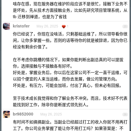
啥存在感，现在服务器在维护阶段应该不是很忙，接触下业务不
是坏处，先从技术方面接触业务，比如先研究项目管理系统，从
tb 迁移到禅道，也是为了省钱
kristofer
May 26, 2025
1
25
你已经说了，你现在没啥活，只剩基础运维了，所以领导看你很
闲，让你多掌握一些。否则的话等待你的就是被辞退，因为你已
经没有剩余价值了。
在不考虑你跳槽的情况下，如果你能判断出副总真的可以提拔
你，选择接触与不接触各有好坏。
好处是，掌握业务后，你以后在这家公司不一定一直干运维，可
以招个便宜的人来当运维，而你去发展，做公司管理方向。
坏处是，有压力，可能会加班，付出了真心，但未必有回报。
至于技术成长我觉得和你了解业务不冲突。而且，技术好不代表
能找到好工作，除非你是断崖式领先别人。
br9852000
May 26, 2025
26
有时间不如搞搞副业。当副业已经超过打工的收入你就不用再打
工了。你公司业务掌握了能让你不用打工吗？如果答案是：不