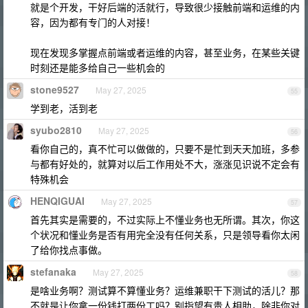
就是个开发，干好后端的活就行，导致很少接触前端和运维的内
容，因为都有专门的人对接！
现在发现多掌握点前端或者运维的内容，甚至业务，在某些关键
时刻还是能多给自己一些机会的
stone9527
May 27, 2025
55
学到老，活到老
syubo2810
May 27, 2025
56
看你自己的，真不忙可以做做的，只要不是忙到天天加班，多参
与都有好处的，就算对以后工作用处不大，涨涨见识说不定会有
特殊机会
HENQIGUAI
May 27, 2025
57
首先其实是需要的，不过实际上不懂业务也无所谓。其次，你这
个状况和懂业务是否有用完全没有任何关系，只是领导看你太闲
了给你找点事做。
stefanaka
May 27, 2025
58
是啥业务啊？测试算不算懂业务？运维兼职干下测试的活儿？那
不就是让你拿一份钱打两份工吗？别指望有贵人相助，除非你对