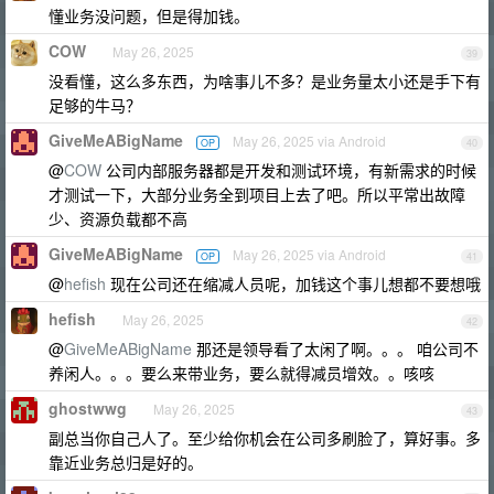
懂业务没问题，但是得加钱。
COW
May 26, 2025
39
没看懂，这么多东西，为啥事儿不多？是业务量太小还是手下有
足够的牛马？
GiveMeABigName
May 26, 2025 via Android
OP
40
@
COW
公司内部服务器都是开发和测试环境，有新需求的时候
才测试一下，大部分业务全到项目上去了吧。所以平常出故障
少、资源负载都不高
GiveMeABigName
May 26, 2025 via Android
OP
41
@
hefish
现在公司还在缩减人员呢，加钱这个事儿想都不要想哦
hefish
May 26, 2025
42
@
GiveMeABigName
那还是领导看了太闲了啊。。。 咱公司不
养闲人。。。要么来带业务，要么就得减员增效。。咳咳
ghostwwg
May 26, 2025
43
副总当你自己人了。至少给你机会在公司多刷脸了，算好事。多
靠近业务总归是好的。