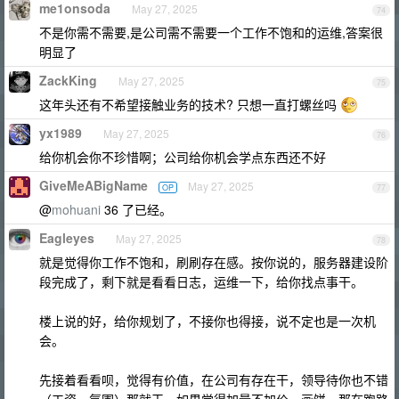
me1onsoda
May 27, 2025
74
不是你需不需要,是公司需不需要一个工作不饱和的运维,答案很
明显了
ZackKing
May 27, 2025
75
这年头还有不希望接触业务的技术? 只想一直打螺丝吗
yx1989
May 27, 2025
76
给你机会你不珍惜啊；公司给你机会学点东西还不好
GiveMeABigName
May 27, 2025
OP
77
@
mohuani
36 了已经。
Eagleyes
May 27, 2025
78
就是觉得你工作不饱和，刷刷存在感。按你说的，服务器建设阶
段完成了，剩下就是看看日志，运维一下，给你找点事干。
楼上说的好，给你规划了，不接你也得接，说不定也是一次机
会。
先接着看看呗，觉得有价值，在公司有存在干，领导待你也不错