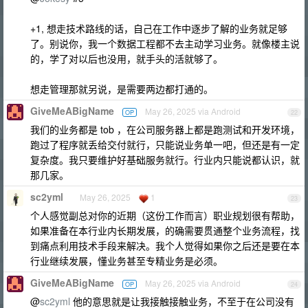
+1, 想走技术路线的话，自己在工作中逐步了解的业务就足够
了。别说你，我一个数据工程都不去主动学习业务。就像楼主说
的，学了对以后也没用，就手头的活就够了。
想走管理那就另说，是需要两边都打通的。
GiveMeABigName
May 26, 2025 via Android
OP
22
我们的业务都是 tob ，在公司服务器上都是跑测试和开发环境，
跑过了程序就丢给交付就行，只能说业务单一吧，但还是有一定
复杂度。我只要维护好基础服务就行。行业内只能说都认识，就
那几家。
sc2yml
May 26, 2025
1
23
个人感觉副总对你的近期（这份工作而言）职业规划很有帮助，
如果准备在本行业内长期发展，的确需要贯通整个业务流程，找
到痛点利用技术手段来解决。我个人觉得如果你之后还是要在本
行业继续发展，懂业务甚至专精业务是必须。
GiveMeABigName
May 26, 2025 via Android
OP
24
@
sc2yml
他的意思就是让我接触接触业务，不至于在公司没有