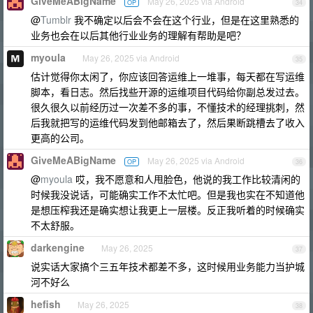
GiveMeABigName
May 26, 2025 via Android
OP
34
@
Tumblr
我不确定以后会不会在这个行业，但是在这里熟悉的
业务也会在以后其他行业业务的理解有帮助是吧？
myoula
May 26, 2025 via Android
35
估计觉得你太闲了，你应该回答运维上一堆事，每天都在写运维
脚本，看日志。然后找些开源的运维项目代码给你副总发过去。
很久很久以前经历过一次差不多的事，不懂技术的经理挑刺，然
后我就把写的运维代码发到他邮箱去了，然后果断跳槽去了收入
更高的公司。
GiveMeABigName
May 26, 2025 via Android
OP
36
@
myoula
哎，我不愿意和人甩脸色，他说的我工作比较清闲的
时候我没说话，可能确实工作不太忙吧。但是我也实在不知道他
是想压榨我还是确实想让我更上一层楼。反正我听着的时候确实
不太舒服。
darkengine
May 26, 2025
37
说实话大家搞个三五年技术都差不多，这时候用业务能力当护城
河不好么
hefish
May 26, 2025
38