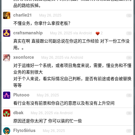
品的路给拆掉。
charlie21
May 26, 2025
12
不懂业务，你拿什么拿捏老板？
craftsmanship
May 26, 2025 via Android
2
13
真实在啊 直接跟公司副总说在你这的工作经验 对下一份工作没
用。。
xeonforce
May 26, 2025 via Android
14
对于运维好一个系统，或者项目角度来说，需要，懂业务和不懂
业务的差别很大
对于个人来说，看实际情况自己判断，是否有前途或者会被替换
等等
Plutooo
May 26, 2025
15
看行业有没有前景和你自己的意愿以及有没有上升空间
dbak
May 26, 2025 via Android
16
原因还是你太闲了 你可以装的忙一些
FlytoSirius
May 26, 2025
17