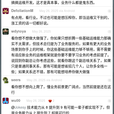
搞搞运维开发。这才是真本事，业务什么都是鬼东西。
DefoliationM
May 26, 2025 via Android
6
有点用，看行业。不过也可能是想压榨你，即当运维又干别的，
涨工资的话一切都好说。
wdytoya
May 26, 2025
7
看你想不想做大做强了，你如果只想折腾一些基础运维能力那确
实不太需求，但技术总归是为了业务服务的，如果有更大的业务
场景到你手上的时候，你这些基础运维能力够不够用，需不需要
有适应新业务的运维框架就是你要不要学习业务的考虑前提了。
说回到你副总让你考虑这些，就看你跟这个副总啥关系了，如果
只是普通同事关系，那有可能是想省招几个人，让你多全栈一
些；如果关系还不错，那有可能想培养你做大做强
seers
May 26, 2025 via Android
8
看你想不想向上爬了，懂业务前景更广阔点，当然前提是还在这
行
wu00
May 26, 2025
2
9
@
Jokesy
技术能力从 8 提升到 9 有可能一辈子都实现不了，但
是业务能力从 2 提升到 7 却是可行的