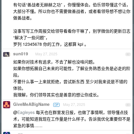
有句话“善战者无赫赫之功” ，你慢慢体会。伯乐领导懂这个话，
大部分不懂。所以你也不需要做善战者，或者看领导想不想让你
做善战者。
没事写写工作周报交给领导看看你干嘛了，别学微信的更新日志
“解决了一些问题”，
罗列 12345678 你的工作，这都算 kpi 。
sun019
May 27, 2025
82
如果你对技术有追求，不去了解也没啥问题。
如果你想拓展自己未来的可能性，了解业务熟悉业务是必走的阶
段。
不要什么事一上来就拒绝，尝试新东西 至少对我来说是不错的
体验。
我理解，你们领导其实也是善意的想让你成长。
GiveMeABigName
May 27, 2025
OP
83
@
Eagleyes
每天也在群里发日报，也做了事情啊，领导懂点技
术，可能知道我现在工作量是什么样子。告诉我优化重要但不是
紧急的事情……