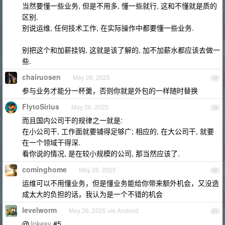
当然要懂一些业务, 但是不用多, 懂一些就行, 这和不懂就是质的
区别.
别说运维, 任何技术工作, 在实际操作中都要懂一些业务.
别把这个和加薪挂钩, 这就是该了解的, 加不加薪水都应该去做一
些.
chairuosen
May 26, 2025
18
参与业务才能分一杯羹，否则你就是外包的一样随时替换
FlytoSirius
May 26, 2025
19
而且国内公司干的规律之一就是:
在小公司干, 工作面就要铺得足够广; 相应的, 在大公司干, 就要
在一个领域干得深.
看你说的情况, 是在较小规模的公司, 那当然应该了.
cominghome
May 26, 2025
20
运维可以不用懂业务，但是懂业务能给你带来额外机会，又没造
成太大的负担的话，我认为是一个不错的机会
levelworm
May 26, 2025 via Android
21
@
Jokesy
#5