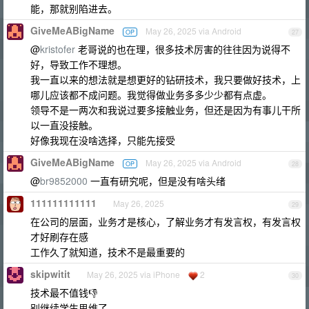
能，那就别陷进去。
GiveMeABigName
May 26, 2025 via Android
OP
27
@
kristofer
老哥说的也在理，很多技术厉害的往往因为说得不
好，导致工作不理想。
我一直以来的想法就是想更好的钻研技术，我只要做好技术，上
哪儿应该都不成问题。我觉得做业务多多少少都有点虚。
领导不是一两次和我说过要多接触业务，但还是因为有事儿干所
以一直没接触。
好像我现在没啥选择，只能先接受
GiveMeABigName
May 26, 2025 via Android
OP
28
@
br9852000
一直有研究呢，但是没有啥头绪
111111111111
May 26, 2025
29
在公司的层面，业务才是核心，了解业务才有发言权，有发言权
才好刷存在感
工作久了就知道，技术不是最重要的
skipwitit
May 26, 2025 via iPhone
2
30
技术最不值钱👎
别继续学生思维了