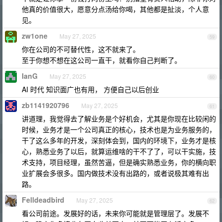
他真的价值很大，愿意分点汤给你喝，其他都是扯淡，个人意
见。
zw1one
May 27, 2025
59
你在公司的不可替代性，这不就来了。
至于你想不想在这公司一直干，就看你自己判断了。
IanG
May 27, 2025
60
AI 时代 知识面广也有用， 方便自己以后创业
zb1141920796
May 27, 2025
61
讲道理，我觉得去了解业务是个好机会，尤其是你现在比较闲的
时候，业务才是一个公司真正的核心，技术也是为业务服务的，
干了这么多年的开发，深刻体会到，国内的环境下，业务才是核
心，熟悉业务了以后，就算运维啥的干不了了，可以干实施，技
术支持，项目经理，虽然苦逼，但是确实熟悉业务，你的横向职
业扩展会多很多。国内做技术没有出路的，或者说极其难有出
路。
Felldeadbird
May 27, 2025
62
看公司前途。发展好的话，未来你可能就是管理层了。发展不