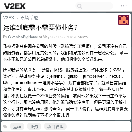
V2EX
职场话题
›
运维到底需不需要懂业务？
By
GiveMeABigName
at May 26, 2025 · 11876 views
我被招副总来现在公司的时候（系统运维工程师），公司还没有自己
的服务器，都是用兄弟公司的，我们和兄弟公司在一层楼办公。 董事
长处于和兄弟公司老总闹掰中，他想把业务全部迁出来。
所以我做的从 0 到 1 建设，网络、服务器上架、整体迁移（ KVM ，
数据）、基础服务建设（ jenkins 、gitlab 、jumpserver 、nexus 、
k8s 、prometheus 一堆脚本等等） 现在全部做完了，就剩日常运维
和优化啥的，事儿不多。 副总现在说让我接触业务，做一些项目管
理，不想让我做一个不懂业务的运维，我问他如果我下一份工作不是
这个行业，那也没啥用啊，他告诉我确实没啥用。但是更深入了解业
务，才能有全局思维，想的全面。 问一下大佬们，运维到底需不需要
懂业务呢？我到底接不接这个事儿呢
运维
业务
项目管理