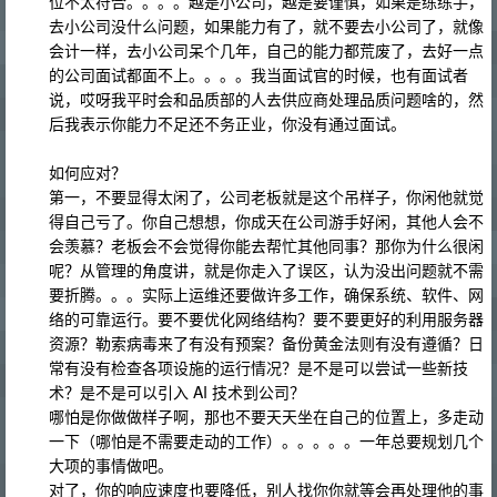
位不太符合。。。。越是小公司，越是要谨慎，如果是练练手，
去小公司没什么问题，如果能力有了，就不要去小公司了，就像
会计一样，去小公司呆个几年，自己的能力都荒废了，去好一点
的公司面试都面不上。。。。我当面试官的时候，也有面试者
说，哎呀我平时会和品质部的人去供应商处理品质问题啥的，然
后我表示你能力不足还不务正业，你没有通过面试。
如何应对？
第一，不要显得太闲了，公司老板就是这个吊样子，你闲他就觉
得自己亏了。你自己想想，你成天在公司游手好闲，其他人会不
会羡慕？老板会不会觉得你能去帮忙其他同事？那你为什么很闲
呢？从管理的角度讲，就是你走入了误区，认为没出问题就不需
要折腾。。。实际上运维还要做许多工作，确保系统、软件、网
络的可靠运行。要不要优化网络结构？要不要更好的利用服务器
资源？勒索病毒来了有没有预案？备份黄金法则有没有遵循？日
常有没有检查各项设施的运行情况？是不是可以尝试一些新技
术？是不是可以引入 AI 技术到公司？
哪怕是你做做样子啊，那也不要天天坐在自己的位置上，多走动
一下（哪怕是不需要走动的工作）。。。。。一年总要规划几个
大项的事情做吧。
对了，你的响应速度也要降低，别人找你你就等会再处理他的事