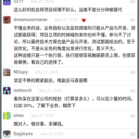
cc77
May 27, 2025
84
这么好的机会转项目经理不好么，运维不是分分钟被替代
dreamusername
May 27, 2025
1
85
不懂业务的话，业务指标以及监控阈值你只能从产品与开发、测
试那面获得；项目立项的时候喊你来你也听不懂，参与不了讨
论，所以最终技术方案也是产品与开发、测试那面给出的。至于
说优化，不是从业务的角度出发进行优化，意义不大。
这种运维只是一个执行层，执行层很容易触碰薪资上限，也很容
易替换，看自己的选择了。
NOspy
May 27, 2025
86
坚定不移的跟紧副总，唯副总马首是瞻
salmon5
May 27, 2025
87
看你呆在这家公司的规划（打算呆多久），可以花少量的时间，
比如 20%，了解下业务，糊弄下
simo
May 27, 2025
88
跟对人，做对事，多赚钱。
Eagleyes
May 27, 2025
89