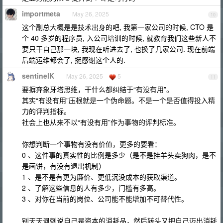
importmeta
May 26, 2025
10
这个副总大概是是技术出身的吧, 我第一家公司的时候, CTO 是
个 40 多岁的程序员, 入公司培训的时候, 就教育我们这些新人不
要只干自己那一块, 我现在听进去了, 也换了几家公司. 现在前端
后端运维都会了, 挺感谢这个人的.
sentinelK
May 26, 2025
5
11
要摒弃象牙塔思维，干什么都纠结于“有没有用”。
其实“有没有用”压根就是一个伪命题。不是一个是否值得投入精
力的评判指标。
社会上也从来不以“有没有用”作为事物的评判标准。
你想判断一个事物有没有价值，更多的要看：
0 、这件事的真实性的比例是多少（是不是挂羊头卖狗肉，是不
是画饼，有没有退出机制）
1 、是不是有更为廉价、更低沉没成本的获取渠道。
2 、了解这些信息的人有多少，门槛有多高。
3 、对你在当前的岗位、公司能不能增加不可替代性。
别天天讽刺说自己是资本的消耗品，然后转头又把自己迈出消耗