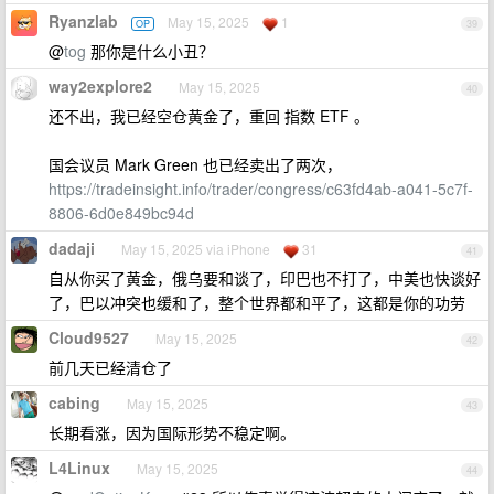
Ryanzlab
May 15, 2025
1
OP
39
@
tog
那你是什么小丑？
way2explore2
May 15, 2025
40
还不出，我已经空仓黄金了，重回 指数 ETF 。
国会议员 Mark Green 也已经卖出了两次，
https://tradeinsight.info/trader/congress/c63fd4ab-a041-5c7f-
8806-6d0e849bc94d
dadaji
May 15, 2025 via iPhone
31
41
自从你买了黄金，俄乌要和谈了，印巴也不打了，中美也快谈好
了，巴以冲突也缓和了，整个世界都和平了，这都是你的功劳
Cloud9527
May 15, 2025
42
前几天已经清仓了
cabing
May 15, 2025
43
长期看涨，因为国际形势不稳定啊。
L4Linux
May 15, 2025
44