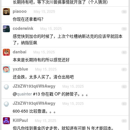
长期持有吧，等下次川普搞事情就开涨了（个人猜测）
piaooo
May 15, 2025
58
你现在还拿着吗？
coderwink
May 15, 2025
59
感觉快到加仓的时候了，上次个吐槽纳斯达克的应该早就回本
了，纳指狂飙
danbai
May 15, 2025
60
本来是长期持有的所以感觉还好
yxzblue
May 15, 2025
61
还会跌，太多人买了。清仓出局吧
JZ8ZW193q6W9Awgy
May 15, 2025
62
@
quainter
#13 你在戳 OP 的肺管子。。。
JZ8ZW193q6W9Awgy
May 15, 2025
63
600-650 比较靠谱。。。
KillPaul
May 15, 2025
64
但凡你找到黄金历史走势，就知道有可能 N 年才能回本。