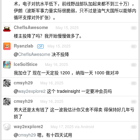
术，电子对抗水平低下，前线野战部队加起来都不到三十万），
伊朗（波斯军事力量实际很脆弱，只不过是油气大国所以能够内
循环支撑对外扩张）。
ChefIsAwesome
May 15, 2025
80
楼主投降了吗？我开始慢慢做多了。
Ryanzlab
May 15, 2025
OP
81
@
ChefIsAwesome
决不投降
IceSolStice
May 16, 2025
82
我加仓了 现在一天定投 1200 ，纳指一天 1000 做对冲
cmsyh29
May 16, 2025
83
@
way2explore2
这个 tradeinsight 一定要冲会员吗
cmsyh29
May 16, 2025
84
男大还是太有钱了 这一波我估计你又舍不得卖 得保持好几年亏
损了
way2explore2
May 17, 2025 via Android
85
@
cmsyh29
嗯，有十四天试用