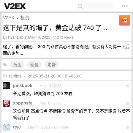
V2EX
投资
›
这下是真的塌了，黄金贴破 740 了...
By
Ryanzlab
at May 14, 2025 · 11213 views
输了，输的彻底.... 800 的仓位真心不想割肉跑，有没有大哥算一下后
面的走势...
黄金
仓位
走势
91 replies
•
2025-05-31 20:00:18 +08:00
pinkbook
May 14, 2025
1
长期看涨，短期猜跌到 700 左右
xppppsfg
May 14, 2025
2
这谁能算 高点低点 不断降低 解套有的等了，又不是期货 放着不
管就行了
tty0
May 14, 2025 via iPhone
3