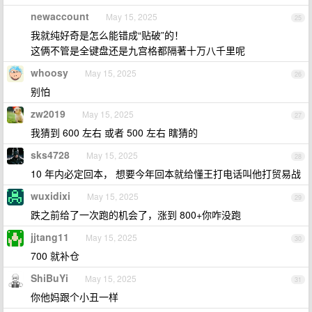
newaccount
May 15, 2025
25
我就纯好奇是怎么能错成“贴破”的！
这俩不管是全键盘还是九宫格都隔著十万八千里呢
whoosy
May 15, 2025
26
别怕
zw2019
May 15, 2025
27
我猜到 600 左右 或者 500 左右 瞎猜的
sks4728
May 15, 2025
28
10 年内必定回本， 想要今年回本就给懂王打电话叫他打贸易战
wuxidixi
May 15, 2025
29
跌之前给了一次跑的机会了，涨到 800+你咋没跑
jjtang11
May 15, 2025
30
700 就补仓
ShiBuYi
May 15, 2025
31
你他妈跟个小丑一样