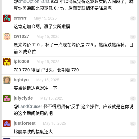
@
cmdOptionKana
#23 所以俺真觉得这波超卖的人闹麻了，就
算你美通胀比预期低 0.1%，后面美联储还要降息呢。
ererrrr
May 15, 2025
45
这肯定加仓啊，赢了会所嫩模
zw1027
May 15, 2025
46
原来均价 710 ，补了一点现在均价是 725 。继续跌继续补，目
前 3 成仓位
lpf0309
May 15, 2025
47
720,720 徘徊了很久，长期看 720
bghtyu
May 15, 2025
48
买点纳斯达克对冲一下
julyclyde
May 15, 2025
49
@
LandCruiser
怪不得期货有“反手”这个操作。应该就是在你说
的这个瞬间使用的吧
justfortest
May 15, 2025
50
比股票跌的幅度还大