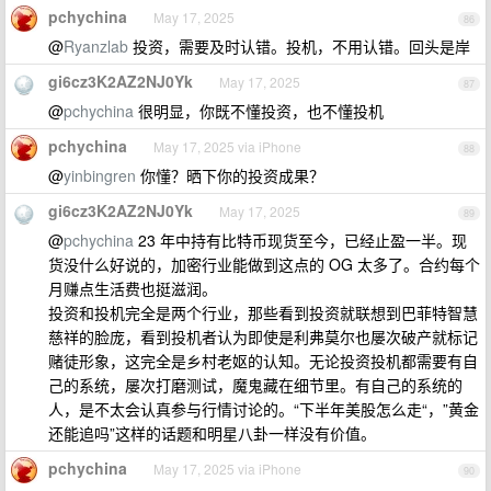
pchychina
May 17, 2025
86
@
Ryanzlab
投资，需要及时认错。投机，不用认错。回头是岸
gi6cz3K2AZ2NJ0Yk
May 17, 2025
87
@
pchychina
很明显，你既不懂投资，也不懂投机
pchychina
May 17, 2025 via iPhone
88
@
yinbingren
你懂？晒下你的投资成果？
gi6cz3K2AZ2NJ0Yk
May 17, 2025
89
@
pchychina
23 年中持有比特币现货至今，已经止盈一半。现
货没什么好说的，加密行业能做到这点的 OG 太多了。合约每个
月赚点生活费也挺滋润。
投资和投机完全是两个行业，那些看到投资就联想到巴菲特智慧
慈祥的脸庞，看到投机者认为即使是利弗莫尔也屡次破产就标记
赌徒形象，这完全是乡村老妪的认知。无论投资投机都需要有自
己的系统，屡次打磨测试，魔鬼藏在细节里。有自己的系统的
人，是不太会认真参与行情讨论的。“下半年美股怎么走“，”黄金
还能追吗”这样的话题和明星八卦一样没有价值。
pchychina
May 17, 2025 via iPhone
90