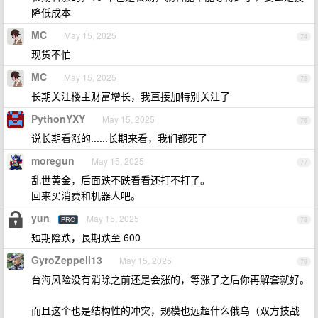
降低成本
MC
May 15, 2025
74
现货不怕
MC
May 15, 2025
75
长期关注楼主财富增长，我直接加特别关注了
PythonYXY
May 15, 2025
76
说长期看涨的......长期来看，我们都死了
moregun
May 15, 2025
77
乱世黄金，后面跌不跌看看还打不打了。
回来买消费和机器人吧。
yun
May 15, 2025
PRO
78
短期陰跌，長期跌至 600
GyroZeppeli13
May 15, 2025
79
台海风险没有消除之前还是会涨的，等涨了之后你再解套就好。
而且这个也是结构性的冲突，规模也远超什么俄乌（双方技战