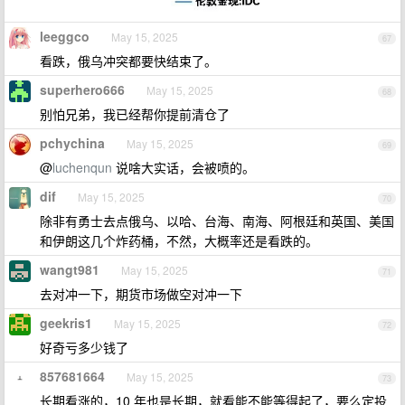
leeggco
May 15, 2025
67
看跌，俄乌冲突都要快结束了。
superhero666
May 15, 2025
68
别怕兄弟，我已经帮你提前清仓了
pchychina
May 15, 2025
69
@
luchenqun
说啥大实话，会被喷的。
dif
May 15, 2025
70
除非有勇士去点俄乌、以哈、台海、南海、阿根廷和英国、美国
和伊朗这几个炸药桶，不然，大概率还是看跌的。
wangt981
May 15, 2025
71
去对冲一下，期货市场做空对冲一下
geekris1
May 15, 2025
72
好奇亏多少钱了
857681664
May 15, 2025
73
长期看涨的，10 年也是长期，就看能不能等得起了，要么定投