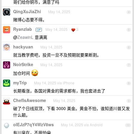
哥们给你铜币，满意了吗
QingXuJiaZhi
May 14, 2025
4
赌博心态要不得。
Ryanzlab
May 14, 2025
3
OP
5
@
ZeawinL
意满离
hackyuan
May 14, 2025
6
就当教学费吧，投资一旦不及预期就要果断割。
NoirStrike
May 14, 2025
7
加仓时间
myTrip
May 14, 2025 via iPhone
8
长期看涨，各国对黄金的需求都有，我也套进去了
ChefIsAwesome
May 14, 2025
9
破了个日线双顶，下看 3000 美金。黄金不怕，谁知道川普又发
什么颠。
oIEJzP7qY4WzV8ws
May 14, 2025 via Android
10
有川皇在，不用怕😁