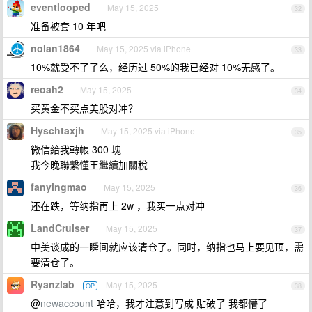
eventlooped
May 15, 2025
32
准备被套 10 年吧
nolan1864
May 15, 2025 via iPhone
33
10%就受不了了么，经历过 50%的我已经对 10%无感了。
reoah2
May 15, 2025
34
买黄金不买点美股对冲？
Hyschtaxjh
May 15, 2025 via iPhone
35
微信給我轉帳 300 塊
我今晚聯繫懂王繼續加關稅
fanyingmao
May 15, 2025
36
还在跌，等纳指再上 2w ，我买一点对冲
LandCruiser
May 15, 2025
37
中美谈成的一瞬间就应该清仓了。同时，纳指也马上要见顶，需
要清仓了。
Ryanzlab
May 15, 2025
OP
38
@
newaccount
哈哈，我才注意到写成 贴破了 我都懵了