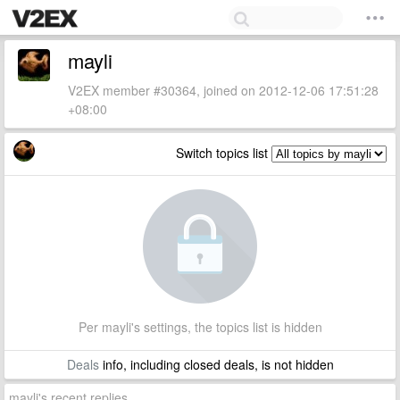
mayli
V2EX member #30364, joined on 2012-12-06 17:51:28
+08:00
Switch topics list
Per mayli's settings, the topics list is hidden
Deals
info, including closed deals, is not hidden
mayli's recent replies