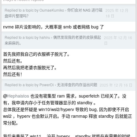
Replied to a topic by OumaeKumiko
你们会对 NAS 进行磁
2025 年 12 月
›
18 日
盘碎片整理吗？
nvme 碎片没影响的，大概率是 smb 或者网络 bug 了
Replied to a topic by hahiru
偶然发现我的老婆的皮肤摸起
2025 年 12 月 16
›
日
来麻麻的。
首先我把我自己的衣服裤子脱光了。
然后还有。
再然后我把老婆衣服脱光了。
然后还有！
Replied to a topic by PowerDi
无法排查的内存溢出问题
2025 年 12 月 16 日
›
@
Hephaistos
也没有密集型 ram 需求，superfetch 已经关了。没
有，我申请内存小于任务管理器显示的 standby 。
总体我还是怀疑是 win10/wsl2/hyperv 导致的 bug, 因为即使不开启
wsl2 ，hyperv 也会默认开启。手动 rammap 释放 standby 后就能正
常分配。
我后来重装了 win11 ，没开 hyperv ，standby 就能在有需要的时候