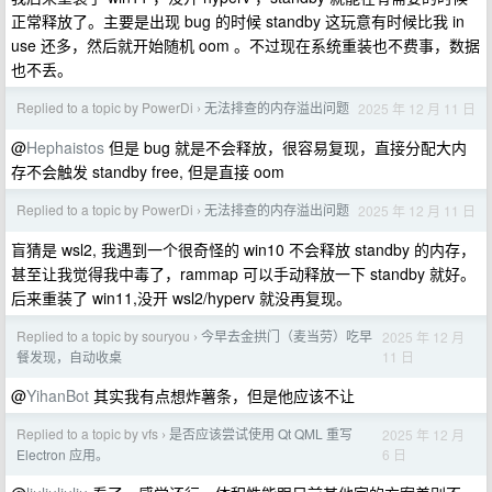
正常释放了。主要是出现 bug 的时候 standby 这玩意有时候比我 in
use 还多，然后就开始随机 oom 。不过现在系统重装也不费事，数据
也不丢。
Replied to a topic by PowerDi
无法排查的内存溢出问题
2025 年 12 月 11 日
›
@
Hephaistos
但是 bug 就是不会释放，很容易复现，直接分配大内
存不会触发 standby free, 但是直接 oom
Replied to a topic by PowerDi
无法排查的内存溢出问题
2025 年 12 月 11 日
›
盲猜是 wsl2, 我遇到一个很奇怪的 win10 不会释放 standby 的内存，
甚至让我觉得我中毒了，rammap 可以手动释放一下 standby 就好。
后来重装了 win11,没开 wsl2/hyperv 就没再复现。
Replied to a topic by souryou
今早去金拱门（麦当劳）吃早
2025 年 12 月
›
11 日
餐发现，自动收桌
@
YihanBot
其实我有点想炸薯条，但是他应该不让
Replied to a topic by vfs
是否应该尝试使用 Qt QML 重写
2025 年 12 月
›
6 日
Electron 应用。