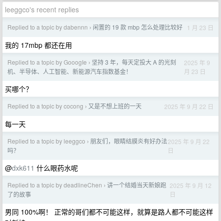
leeggco's recent replies
Replied to a topic by dabennn
闲置的 19 款 mbp 怎么处理比较好
1 月 23 日
›
我的 17mbp 都还在用
Replied to a topic by GooogIe
坚持 3 年，每天定投大 A 的光刻
2025 年 9
›
月 23 日
机、半导体、人工智能、新能源汽车指数基金！
买哪个？
Replied to a topic by cocong
又是不想上班的一天
2025 年 9 月 22 日
›
每一天
Replied to a topic by leeggco
朋友们，眼睛结膜炎有好办法
2025 年 9 月 22
›
日
吗？
@
dxk611
什么眼药水呢
Replied to a topic by deadlineChen
讲一个结婚当天新娘跑
2025 年 9 月 12
›
日
了的故事
男同 100%啊！ 正常的哥们都不可能这样，就算是路人都不可能这样