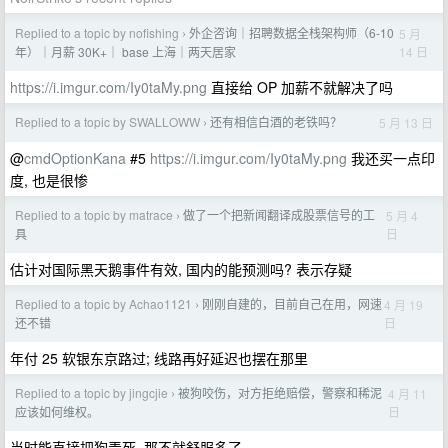
Replied to a topic by nofishing
外企咨询｜招聘数据全栈架构师（6-10
5 月
›
14 日
年）｜月薪 30K+｜ base 上海｜两天居家
https://i.imgur.com/Iy0taMy.png
直接给 OP 加薪不就解决了吗
Replied to a topic by SWALLOWW
还有相信白酒的老铁吗？
5 月 13 日
›
@
cmdOptionKana
#5
https://i.imgur.com/Iy0taMy.png
我还买一点印
度, 也是很惨
Replied to a topic by matrace
做了一个把新闻翻译成股票信号的工
5 月 4
›
日
具
估计对国际黑天鹅事件有效, 国内的能预测吗? 表示存疑
Replied to a topic by Achao1121
刚刚自建的，目前自己在用，网速
4 月 19
›
日
还不错
年付 25 软银东京路过; 线路再好延迟也摆在那里
Replied to a topic by jingcjie
被狗咬伤，对方拒绝赔偿，警察和稀泥
4 月 11
›
日
应该如何维权。
当时能直接把狗弄死, 那不就舒服多了