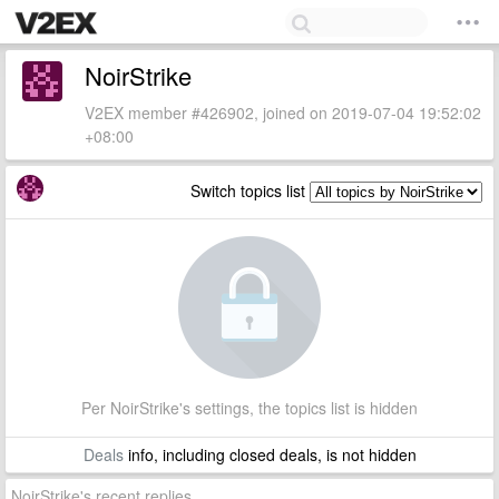
NoirStrike
V2EX member #426902, joined on 2019-07-04 19:52:02
+08:00
Switch topics list
Per NoirStrike's settings, the topics list is hidden
Deals
info, including closed deals, is not hidden
NoirStrike's recent replies