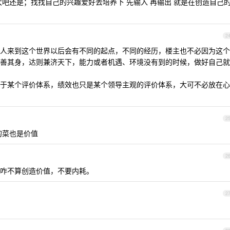
大吧还是；找找自己的兴趣爱好去培养下 先输入 再输出 就是在创造自己
2
人来到这个世界以后会有不同的起点，不同的经历，楼主也不必因为这个
善其身，达则兼济天下，能力或者机遇、环境没有到的时候，做好自己就
于某个评价体系，绩效也只是某个领导主观的评价体系，大可不必放在心
2
的菜也是价值
2
咋不算创造价值，不要内耗。
2