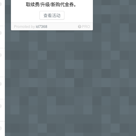
取续费/升级/新购代金券。
2
查看活动
Promoted by
id7368
PRO
3
4
5
6
7