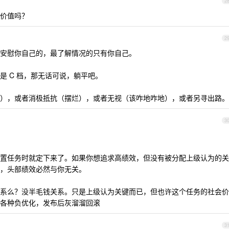
2
价值吗？
2
安慰你自己的，最了解情况的只有你自己。
是 C 档，那无话可说，躺平吧。
），或者消极抵抗（摆烂），或者无视（该咋地咋地），或者另寻出路。
3
置任务时就定下来了。如果你想追求高绩效，但没有被分配上级认为的关
，头部绩效必然与你无关。
系么？没半毛钱关系。只是上级认为关键而已，但也许这个任务的社会价
各种负优化，发布后灰溜溜回滚
3