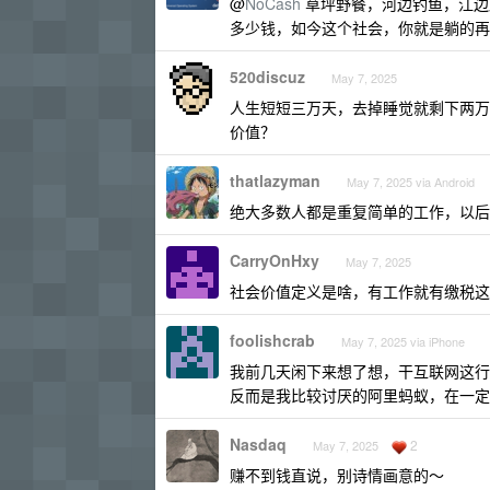
@
NoCash
草坪野餐，河边钓鱼，江边
多少钱，如今这个社会，你就是躺的再
520discuz
May 7, 2025
人生短短三万天，去掉睡觉就剩下两万
价值？
thatlazyman
May 7, 2025 via Android
绝大多数人都是重复简单的工作，以后
CarryOnHxy
May 7, 2025
社会价值定义是啥，有工作就有缴税这
foolishcrab
May 7, 2025 via iPhone
我前几天闲下来想了想，干互联网这行
反而是我比较讨厌的阿里蚂蚁，在一定
Nasdaq
2
May 7, 2025
赚不到钱直说，别诗情画意的～