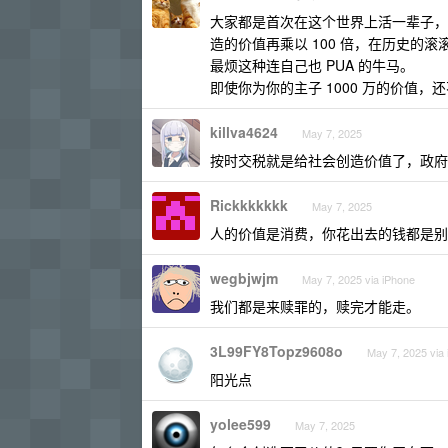
大家都是首次在这个世界上活一辈子，
造的价值再乘以 100 倍，在历史的
最烦这种连自己也 PUA 的牛马。
即使你为你的主子 1000 万的价值，还
killva4624
May 7, 2025
按时交税就是给社会创造价值了，政府
Rickkkkkkk
May 7, 2025
人的价值是消费，你花出去的钱都是别
wegbjwjm
May 7, 2025 via iPhone
我们都是来赎罪的，赎完才能走。
3L99FY8Topz9608o
May 7, 2025 via
阳光点
yolee599
May 7, 2025