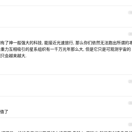
1
2
 拥有了神一般强大的科技, 能接近光速旅行, 那么你们依然无法跑出所谓的
块由重力互相吸引的星系组织有一千万光年那么大, 但是它只是可观测宇宙的
例只会越来越大.
2
2
值了
2