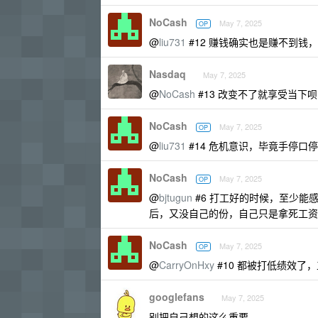
NoCash
May 7, 2025
OP
@
liu731
#12 赚钱确实也是赚不到钱
Nasdaq
May 7, 2025
@
NoCash
#13 改变不了就享受当下
NoCash
May 7, 2025
OP
@
liu731
#14 危机意识，毕竟手停口
NoCash
May 7, 2025
OP
@
bjtugun
#6 打工好的时候，至少能
后，又没自己的份，自己只是拿死工资
NoCash
May 7, 2025
OP
@
CarryOnHxy
#10 都被打低绩效了
googlefans
May 7, 2025
别把自己想的这么重要