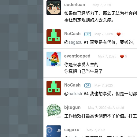
coderluan
May 7, 2025
如果你已经努力了，那么无法为社会创
事让制定规则的人去头疼。
NoCash
1
May 7, 2025
OP
@
sagaxu
#1 享受是有代价，要钱的
eventlooped
9
May 7, 2025
你是来享受人生的
你真把自己当牛马了
NoCash
May 7, 2025
OP
@
hallostr
#4 我也想享受，但是一切
bjtugun
May 7, 2025 via Android
工作绩效打最高也创造不了价值。打工
sagaxu
May 7, 2025