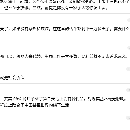
跑步骑车，赶海，这些都不怎么花钱，又能放松身心。正常生活也花不了
平也不至于挨饿。当然，前提是你没有一家子人等你发工资。
天了，如果没有意外和疾病，在这里的估计都剩下一万多天了，需要什么
都可以让机器人来代替，狗屁工作是大多数，要利益就不要去追求意义。
1
就是社会价值
1
，其实 99% 的厂子死了第二天马上会有替代品，对现实基本毫无影响。
程度上改变了中国甚至世界的线下生活
1