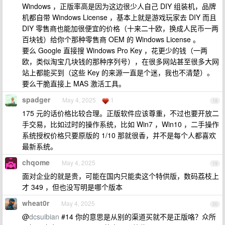
Windows ，正版率高是因为这边很少人自己 DIY 组装机，品牌
机都自带 Windows License ，基本上就是游戏玩家去 DIY 而且
DIY 零售商也能加很便宜的价格（十来二十欧，换成人民币一两
百块钱）给你个那种零售商 OEM 的 Windows License 。
要么 Google 直接搜 Windows Pro Key ，花更少的钱（一两
欧，类似淘宝几块钱的那种序列号），在很多网站甚至很多大网
站上都能买到（这些 Key 的来源一直是个迷，我也不清楚）。
要么干脆直接上 MAS 激活工具。
spadger
May 4, 2025
1
18
175 元的话价格比较合理。正版软件应该尊重，不过也要开放二
手交易，比如过时的操作系统，比如 Win7 ，Win10 ，二手操作
系统授权价格只要原版的 1/10 那就很香，并不是每个人都喜欢
最新系统。
chqome
May 4, 2025
19
面对企业的就是贵，可能在国内只能卖这个特供版，数码荔枝上
才 349 ，但也没写明是哪个版本
wheat0r
May 4, 2025
20
@
dcsuibian
#14 你的意思是从别的渠道买就不是正版咯？众所