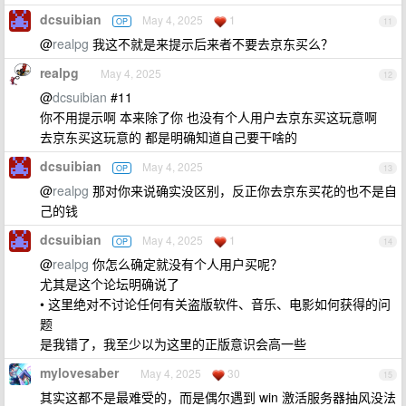
dcsuibian
May 4, 2025
1
OP
11
@
realpg
我这不就是来提示后来者不要去京东买么？
realpg
May 4, 2025
12
@
dcsuibian
#11
你不用提示啊 本来除了你 也没有个人用户去京东买这玩意啊
去京东买这玩意的 都是明确知道自己要干啥的
dcsuibian
May 4, 2025
OP
13
@
realpg
那对你来说确实没区别，反正你去京东买花的也不是自
己的钱
dcsuibian
May 4, 2025
1
OP
14
@
realpg
你怎么确定就没有个人用户买呢？
尤其是这个论坛明确说了
• 这里绝对不讨论任何有关盗版软件、音乐、电影如何获得的问
题
是我错了，我至少以为这里的正版意识会高一些
mylovesaber
May 4, 2025
30
15
其实这都不是最难受的，而是偶尔遇到 win 激活服务器抽风没法