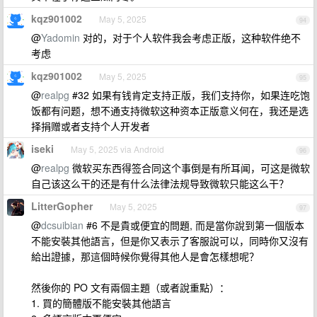
kqz901002
May 5, 2025
94
@
Yadomin
对的，对于个人软件我会考虑正版，这种软件绝不
考虑
kqz901002
May 5, 2025
95
@
realpg
#32 如果有钱肯定支持正版，我们支持你，如果连吃饱
饭都有问题，想不通支持微软这种资本正版意义何在，我还是选
择捐赠或者支持个人开发者
iseki
May 5, 2025 via Android
96
@
realpg
微软买东西得签合同这个事倒是有所耳闻，可这是微软
自己该这么干的还是有什么法律法规导致微软只能这么干？
LitterGopher
May 5, 2025
97
@
dcsuibian
#6 不是貴或便宜的問題, 而是當你說到第一個版本
不能安裝其他語言，但是你又表示了客服說可以，同時你又沒有
給出證據，那這個時候你覺得其他人是會怎樣想呢？
然後你的 PO 文有兩個主題（或者說重點）：
1. 買的簡體版不能安裝其他語言