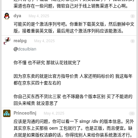
渠道也存在一些问题，微软自己对于线上销售渠道不上心啊。
dya
May 4, 2025
8
可能买的是个激活序列号吧。你重新下载英文版，然后删掉中文
版，接着重装英文版，最后用这个激活序列码应该能激活。
realpg
May 4, 2025
9
@
dcsuibian
你不懂 也不研究 那就认花钱就完了
因为京东卖的就是比官方指导价贵 人家还明码标价的 我这每年
都在京东买四十套左右的
你自己买东西不货比三家 也不琢磨各个版本区别 买了不能退的
回头来喊贵 就没意思了
PrinceofInj
May 4, 2025
10
应该是沟通的问题，你可以看一下 slmgr /dlv 的版本信息。另外
其实京东上买那些 oem 工包就行了。也是正版，而且便宜。缺
点就是如果版权洁癖的话，你得找别人来给你装系统激活才行。