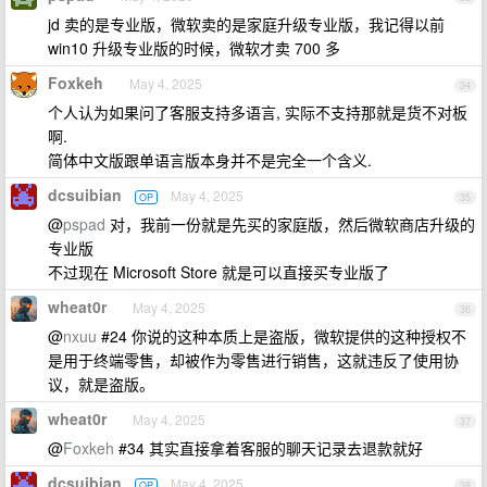
jd 卖的是专业版，微软卖的是家庭升级专业版，我记得以前
win10 升级专业版的时候，微软才卖 700 多
Foxkeh
May 4, 2025
34
个人认为如果问了客服支持多语言, 实际不支持那就是货不对板
啊.
简体中文版跟单语言版本身并不是完全一个含义.
dcsuibian
May 4, 2025
OP
35
@
pspad
对，我前一份就是先买的家庭版，然后微软商店升级的
专业版
不过现在 Microsoft Store 就是可以直接买专业版了
wheat0r
May 4, 2025
36
@
nxuu
#24 你说的这种本质上是盗版，微软提供的这种授权不
是用于终端零售，却被作为零售进行销售，这就违反了使用协
议，就是盗版。
wheat0r
May 4, 2025
37
@
Foxkeh
#34 其实直接拿着客服的聊天记录去退款就好
dcsuibian
May 4, 2025
OP
38