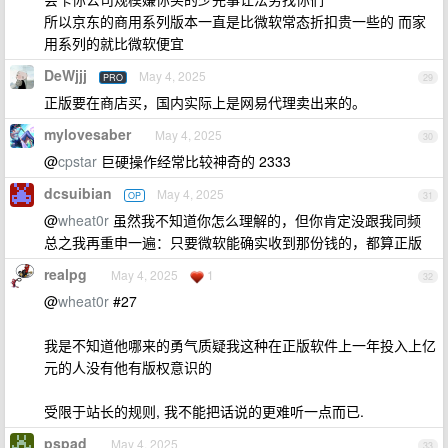
所以京东的商用系列版本一直是比微软常态折扣贵一些的 而家
用系列的就比微软便宜
DeWjjj
May 4, 2025
PRO
29
正版要在商店买，国内实际上是网易代理卖出来的。
mylovesaber
May 4, 2025
30
@
cpstar
巨硬操作经常比较神奇的 2333
dcsuibian
May 4, 2025
OP
31
@
wheat0r
虽然我不知道你怎么理解的，但你肯定没跟我同频
总之我再重申一遍：只要微软能确实收到那份钱的，都算正版
realpg
May 4, 2025
1
32
@
wheat0r
#27
我是不知道他哪来的勇气质疑我这种在正版软件上一年投入上亿
元的人没有他有版权意识的
受限于站长的规则, 我不能把话说的更难听一点而已.
pspad
May 4, 2025
33