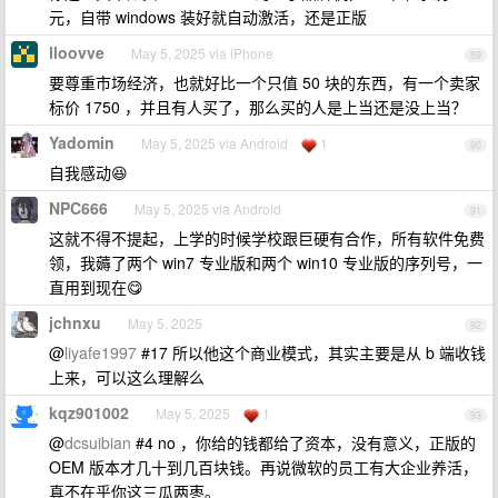
元，自带 windows 装好就自动激活，还是正版
lloovve
May 5, 2025 via iPhone
89
要尊重市场经济，也就好比一个只值 50 块的东西，有一个卖家
标价 1750 ，并且有人买了，那么买的人是上当还是没上当？
Yadomin
May 5, 2025 via Android
1
90
自我感动😆
NPC666
May 5, 2025 via Android
91
这就不得不提起，上学的时候学校跟巨硬有合作，所有软件免费
领，我薅了两个 win7 专业版和两个 win10 专业版的序列号，一
直用到现在😋
jchnxu
May 5, 2025
92
@
liyafe1997
#17 所以他这个商业模式，其实主要是从 b 端收钱
上来，可以这么理解么
kqz901002
May 5, 2025
1
93
@
dcsuibian
#4 no ，你给的钱都给了资本，没有意义，正版的
OEM 版本才几十到几百块钱。再说微软的员工有大企业养活，
真不在乎你这三瓜两枣。