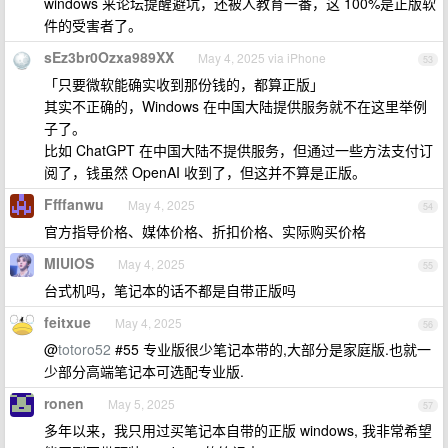
windows 来论坛提醒避坑，还被人教育一番，这 100%是正版软
件的受害者了。
sEz3br0Ozxa989XX
May 4, 2025 via iPhone
53
「只要微软能确实收到那份钱的，都算正版」
其实不正确的，Windows 在中国大陆提供服务就不在这里举例
子了。
比如 ChatGPT 在中国大陆不提供服务，但通过一些方法支付订
阅了，钱虽然 OpenAI 收到了，但这并不算是正版。
Ffffanwu
May 4, 2025
54
官方指导价格、媒体价格、折扣价格、实际购买价格
MIUIOS
May 4, 2025
55
台式机吗，笔记本的话不都是自带正版吗
feitxue
May 4, 2025
56
@
totoro52
#55 专业版很少笔记本带的,大部分是家庭版.也就一
少部分高端笔记本可选配专业版.
ronen
May 5, 2025
57
多年以来，我只用过买笔记本自带的正版 windows, 我非常希望