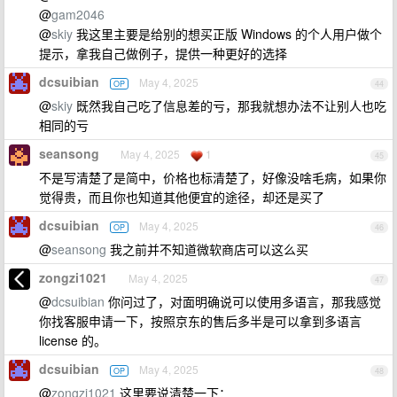
@
gam2046
@
skiy
我这里主要是给别的想买正版 Windows 的个人用户做个
提示，拿我自己做例子，提供一种更好的选择
dcsuibian
May 4, 2025
OP
44
@
skiy
既然我自己吃了信息差的亏，那我就想办法不让别人也吃
相同的亏
seansong
May 4, 2025
1
45
不是写清楚了是简中，价格也标清楚了，好像没啥毛病，如果你
觉得贵，而且你也知道其他便宜的途径，却还是买了
dcsuibian
May 4, 2025
OP
46
@
seansong
我之前并不知道微软商店可以这么买
zongzi1021
May 4, 2025
47
@
dcsuibian
你问过了，对面明确说可以使用多语言，那我感觉
你找客服申请一下，按照京东的售后多半是可以拿到多语言
license 的。
dcsuibian
May 4, 2025
OP
48
@
zongzi1021
这里要说清楚一下：