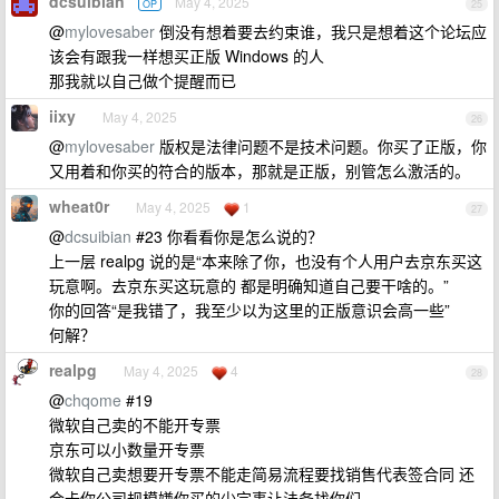
dcsuibian
May 4, 2025
OP
25
@
mylovesaber
倒没有想着要去约束谁，我只是想着这个论坛应
该会有跟我一样想买正版 Windows 的人
那我就以自己做个提醒而已
iixy
May 4, 2025
26
@
mylovesaber
版权是法律问题不是技术问题。你买了正版，你
又用着和你买的符合的版本，那就是正版，别管怎么激活的。
wheat0r
May 4, 2025
1
27
@
dcsuibian
#23 你看看你是怎么说的？
上一层 realpg 说的是“本来除了你，也没有个人用户去京东买这
玩意啊。去京东买这玩意的 都是明确知道自己要干啥的。”
你的回答“是我错了，我至少以为这里的正版意识会高一些”
何解？
realpg
May 4, 2025
4
28
@
chqome
#19
微软自己卖的不能开专票
京东可以小数量开专票
微软自己卖想要开专票不能走简易流程要找销售代表签合同 还
会卡你公司规模嫌你买的少完事让法务找你们