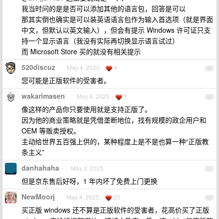
我当时问的是是否可以添加其他的语言包，回答是可以
那其实倒也确实是可以装英语语言包作为输入首选项（就是界面
中文，但默认以英文输入），但会有提示 Windows 许可证只支
持一个显示语言（我没有实际再切换显示语言试过）
而 Microsoft Store 买的就没有相关提示
520discuz
May 4, 2025
4
49
您可能是正版软件的受害者。
wakarimasen
May 4, 2025
1
50
像这样的产品你只要使用就是支持正版了。
因为他的商业策略就是凭借垄断地位，找有规模的政企用户和
OEM 等贩卖授权。
主动给世界五百强上供的，某种程度上是不是也算一种“正版教
条主义”
danhahaha
May 4, 2025
51
但是京东售后好呀，1 年内坏了免费上门更换
NewMoorj
May 4, 2025
20
52
买正版 windows 还不算是正版软件的受害者，花高价买了正版