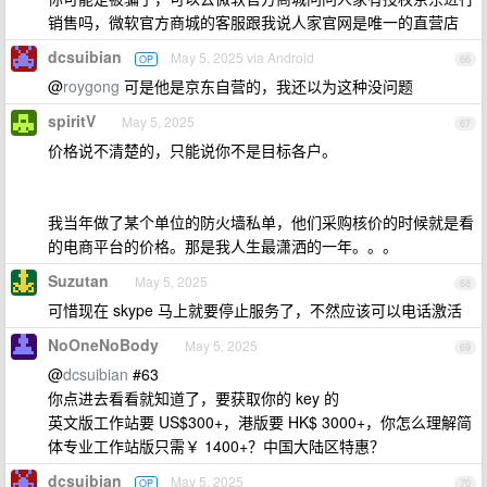
销售吗，微软官方商城的客服跟我说人家官网是唯一的直营店
dcsuibian
May 5, 2025 via Android
OP
66
@
roygong
可是他是京东自营的，我还以为这种没问题
spiritV
May 5, 2025
67
价格说不清楚的，只能说你不是目标各户。
我当年做了某个单位的防火墙私单，他们采购核价的时候就是看
的电商平台的价格。那是我人生最潇洒的一年。。。
Suzutan
May 5, 2025
68
可惜现在 skype 马上就要停止服务了，不然应该可以电话激活
NoOneNoBody
May 5, 2025
69
@
dcsuibian
#63
你点进去看看就知道了，要获取你的 key 的
英文版工作站要 US$300+，港版要 HK$ 3000+，你怎么理解简
体专业工作站版只需￥ 1400+？中国大陆区特惠？
dcsuibian
May 5, 2025
OP
70