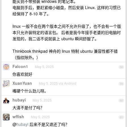
能买到不带预装 windows 的笔记本。
电脑到手后，要赶紧缩小磁盘，然后安装 Linux. 这样的习惯已
经保持了 8-10 年了。
linux 一般不会在两个版本之间不允许升级了，也不会有一个版
本只允许装特定的语言包。 后者是我今年接手老婆的旧电脑时
发现的，我二话不说就装上 ubuntu 瞬间舒服了。
Thinkbook thinkpad 神舟的 linux 特制 ubuntu 兼容性都不错
（指纹除外。）
Falcon1
May 5, 2025
58
你喜欢就好
XuanYuan
May 5, 2025 via Android
59
嘴硬个什么劲儿呀。
hubayi
May 5, 2025
60
大清不是付了吗？
wffish
May 5, 2025
61
@
hubayi
后来不是又退还了吗？