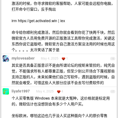
激活的时候，你寻求微软的客服帮助，人家可能会远程你电脑，
打开命令行窗口，反手掏出
irm https://get.activated.win | iex
命令给你顺利完成激活，然后你就会看到你花了快两千块，然后
微软官方人员用免费开源的正版激活工具帮你完成激活，关键这
东西你说它盗版吧，微软官方自己激活方案没法用的时候也用这
个。。。。太冷笑话了属于是
mylovesaber
May 4, 2025
1
16
其实是否具备正版意识不是由所谓论坛的规矩来管控的，纯凭自
觉，不能强求所有人都尊重正版，但至少别公开场合下蔑视那些
支持正版的人，未来如果他们自己写软件，遇到盗版的时候，自
然就会难受，可惜这些人大部分应该不会去写付费软件的
liyafe1997
May 4, 2025
4
17
个人买零售版 Windows 本来就是大冤种，这价格就是标定用
的，微软估计也没想到会有多少个人用户买。
坐标欧洲，哪怕这边也几乎没人买这种面向个人的原价零售