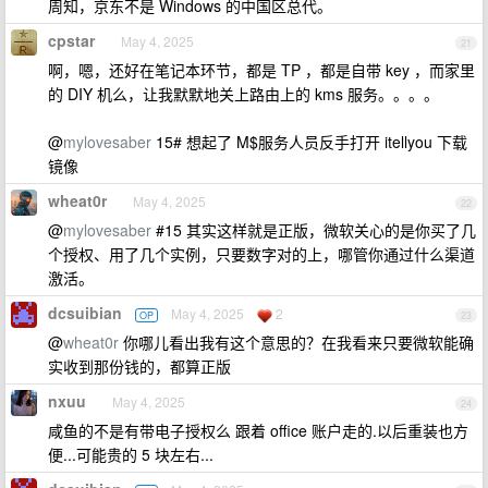
周知，京东不是 Windows 的中国区总代。
cpstar
May 4, 2025
21
啊，嗯，还好在笔记本环节，都是 TP ，都是自带 key ，而家里
的 DIY 机么，让我默默地关上路由上的 kms 服务。。。。
@
mylovesaber
15# 想起了 M$服务人员反手打开 itellyou 下载
镜像
wheat0r
May 4, 2025
22
@
mylovesaber
#15 其实这样就是正版，微软关心的是你买了几
个授权、用了几个实例，只要数字对的上，哪管你通过什么渠道
激活。
dcsuibian
May 4, 2025
2
OP
23
@
wheat0r
你哪儿看出我有这个意思的？在我看来只要微软能确
实收到那份钱的，都算正版
nxuu
May 4, 2025
24
咸鱼的不是有带电子授权么 跟着 office 账户走的.以后重装也方
便...可能贵的 5 块左右...