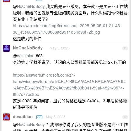
@
NoOneNoBody
我买的是专业版啊，本来就不是买专业工作站
版啊，我给的图就是专业版的购买页面啊，什么时候跟你说我要
买专业工作站版了？
https://wexcdn.com/imgScreenshot_2025-05-05-01-21-45-
38_45e686c594768066ad9911d54d96f72b.jpg
这是收到的邮件
NoOneNoBody
May 5, 2025
71
@
dcsuibian
#63
身边统计学就不说了，认识的人公司批量买都没见过 2k 以下的
https://answers.microsoft.com/zh-
hans/windows/forum/all/%E4%B8%AA%E4%BA%BA%E7%94
%A8%E6%88%B7%E5%A6%82/db83b941-59af-4524-9574-
8f57c77bc8bc
这是 2022 年的问答，显式的价格已经是 2400+，3 年后价格腰
斩我是不相信
dcsuibian
May 5, 2025
OP
72
@
NoOneNoBody
？我都跟你说了我买的是专业版不是专业工作
站版。你给我一个专业工作站版的链接干什么？在你问之前我甚