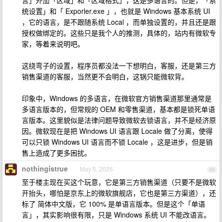
言」外加「区域」和「区域格式」，这是多语言的。但是，「系
统设置」和「 Exporler.exe 」，也就是 Windows 基本系统 UI
，它的语言，是不跟随系统 Local ，而单独设置的，并且还是跟
授权做绑定的。这些只是我个人的推测，具体的，站内有微软专
家，等着来说明吧。
这绕弯子的设置，程序员都没法一下想明白，客服，还是第三方
销售渠道的客服，当然更不会明白，这锅只能微软背。
印象中，Windows 的多语言，在微软官方销售渠道那里通常是
多语言版本的，但常规的 OEM 和零售渠道，基本都是锁死单语
言版本。这里貌似是法律问题导致微软去锁语言，并不是经济原
因。微软现在是把 Windows UI 语言跟 Locale 做了分离，使得
可以只锁 Windows UI 语言而不锁 Locale ，这是进步，但是销
售上造成了更多困扰。
nothingistrue
May 5, 2025
84
至于楼主现在买这个玩意，它是第三方销售渠道（只要不是微软
开抬头，哪怕是京东上的微软旗舰店，它也是第三方渠道），还
标了 简体中文版，它 100% 是单语言版本。但是这个「单语
言」，其实影响很有限，只是 Windows 系统 UI 不能改语言。