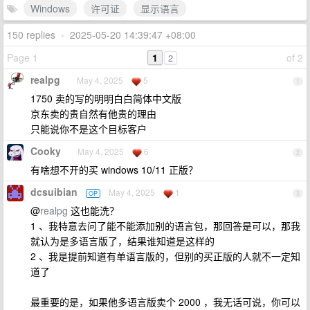
Windows
许可证
显示语言
150 replies
•
2025-05-20 14:39:47 +08:00
Page 1
1
of 2
2
realpg
May 4, 2025
5
1
1750 卖的写的明明白白简体中文版
京东卖的贵自然有他贵的理由
只能说你不是这个目标客户
Cooky
May 4, 2025
6
2
有啥想不开的买 windows 10/11 正版？
dcsuibian
May 4, 2025
1
OP
3
@
realpg
这也能洗？
1 、我特意去问了能不能添加别的语言包，那回答是可以，那我
就认为是多语言版了，结果谁知道是这样的
2 、我是提前知道有单语言版的，但别的买正版的人就不一定知
道了
最重要的是，如果他多语言版卖个 2000 ，我无话可说，你可以