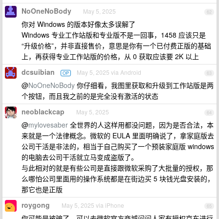
NoOneNoBody
May 5, 2025
62
你对 Windows 的版本好像太多误解了
Windows 专业工作站版和专业版不是一回事，1458 应该只是
“升级价格”，并非直接售价，意思是你有一个已付费正版的基础
上，再获得专业工作站版的价格，从 0 获取应该要 2K 以上
dcsuibian
May 5, 2025 via Android
OP
63
@
NoOneNoBody
你仔细看，我图里获取和升级到工作站版是两
个按钮，而且我之前的是完全没有激活的状态
neoblackcap
May 5, 2025
64
@
mylovesaber
全世界的人这样用都没问题，因为是否合法，本
来就是一个法律概念。微软的 EULA 里面明确说了，拿家庭版去
公司干活是非法的，相当于自己购买了一个预装家庭版 windows
的电脑去公司干活就立马变成盗版了。
与此相对的就是有些公司是直接跟微软采购了大批量的授权，那
么哪怕公司里面用的操作系统都是在街边买 5 块钱光盘安装的，
那它也是正版
roygong
May 5, 2025 via iPhone
65
你可能是被骗了，可以去微软官方商城问问人家有授权京东进行