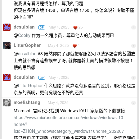
说我没有看清楚或怎样，算我的问题
但现在多语言版 1458 ，单语言版 1750 ，你怎么说？专骗不懂
的小白呗？
dcsuibian
May 4, 2025
25
OP
4
@
Cooky
作为一名程序员，尊重他人的劳动成果而已
LitterGopher
May 4, 2025
1
5
@
dcsuibian
#3 既然你問了那就把客服說可以裝多語言的截圖放
上去就不會有這些誤會了呀, 就你題幹上面的描述很難不按照 1
樓的思路想.
dcsuibian
May 4, 2025
OP
6
@
LitterGopher
什么思路？就算没有多语言的区别，那价格也是
京东的高啊，更何况现在不好的还贵
moefishtang
May 4, 2025
7
Microsoft 官网也只找到 Windows10/11 家庭版的下载链接
https://www.microsoftstore.com.cn/windows/windows-10-
home?
Icid=ZHCN_windowscategory_windows10home_202207
还只有电子下载版（现在好像也买不到安装盘了），微软官网的