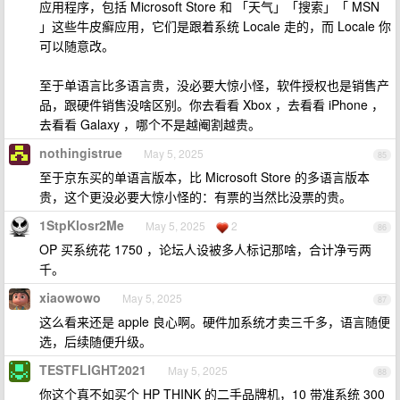
应用程序，包括 Microsoft Store 和 「天气」「搜索」「 MSN
」这些牛皮癣应用，它们是跟着系统 Locale 走的，而 Locale 你
可以随意改。
至于单语言比多语言贵，没必要大惊小怪，软件授权也是销售产
品，跟硬件销售没啥区别。你去看看 Xbox ，去看看 iPhone ，
去看看 Galaxy ，哪个不是越阉割越贵。
nothingistrue
May 5, 2025
85
至于京东买的单语言版本，比 Microsoft Store 的多语言版本
贵，这个更没必要大惊小怪的：有票的当然比没票的贵。
1StpKlosr2Me
May 5, 2025
2
86
OP 买系统花 1750 ，论坛人设被多人标记那啥，合计净亏两
千。
xiaowowo
May 5, 2025
87
这么看来还是 apple 良心啊。硬件加系统才卖三千多，语言随便
选，后续随便升级。
TESTFLIGHT2021
May 5, 2025
88
你这个真不如买个 HP THINK 的二手品牌机，10 带准系统 300