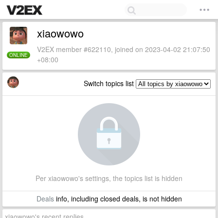
xiaowowo
V2EX member #622110, joined on 2023-04-02 21:07:50
ONLINE
+08:00
Switch topics list
Per xiaowowo's settings, the topics list is hidden
Deals
info, including closed deals, is not hidden
xiaowowo's recent replies