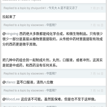
Replied to a topic by zhuiyun041
今天大 A 是不是又凉了
7 月 21 日
›
拉起来了
Replied to a topic by xiaowowo
中医税？
7 月 16 日
›
@
ningxing
西药绝大多数都是纯化学合成，和微生物制品。只有很少
很少一部分是直接从植物里面提取的，从传统中药材里面提取有效成
分的西药更是微乎其微。
把几种中药组合到一起制成片剂，丸剂，口服液，或者冲剂，这其实
是就是中成药，和西药没有任何关系。
Replied to a topic by xiaowowo
中医税？
7 月 14 日
›
@
cfancc
蓝芩口服液，清热八位散
Replied to a topic by xiaowowo
中医税？
7 月 14 日
›
@
MoozLee
这应该不可能。虽然医保难，但是也不至于这样做。