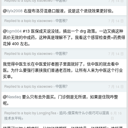
Replied to a topic by xiaowowo
中医税？
7 月 14 日
›
@
ilylx2008
右旋布洛芬混悬口服液，说是这个退烧效果更好些。
Replied to a topic by xiaowowo
中医税？
7 月 14 日
›
@
bgm004
#13 医保成天说没钱，搞出一个 drg 政策。一边又搞这种
高价无效的中成药，这种真是理解不了。我看这个感冒检查费+药费得
花掉 400 左右。
Replied to a topic by xiaowowo
中医税？
7 月 14 日
›
我觉得中医生长在中医爱好者圈子里面就好了，信中医的就去看中
医。为什么要强行裹挟我们普通老百姓，让所有人来为中医这个行业
买单。
Replied to a topic by xiaowowo
中医税？
7 月 14 日
›
@
Nasdaq
要么只有去外面买。门诊倒是无所谓，如果是住院咋整
呢。
Replied to a topic by LongjingTea
追问<做菜有什么小技巧可以提高
6 月 16
›
日
技术水平吗>