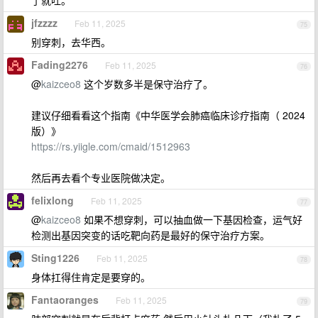
了就吐。
jfzzzz
Feb 11, 2025
75
别穿刺，去华西。
Fading2276
Feb 11, 2025
76
@
kaizceo8
这个岁数多半是保守治疗了。
建议仔细看看这个指南《中华医学会肺癌临床诊疗指南（ 2024
版）》
https://rs.yiigle.com/cmaid/1512963
然后再去看个专业医院做决定。
felixlong
Feb 11, 2025
77
@
kaizceo8
如果不想穿刺，可以抽血做一下基因检查，运气好
检测出基因突变的话吃靶向药是最好的保守治疗方案。
Sting1226
Feb 11, 2025
78
身体扛得住肯定是要穿的。
Fantaoranges
Feb 11, 2025
79