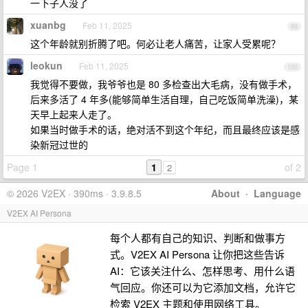
一下子人没了
xuanbg
Feb 11, 2025
99
这个年龄就别折腾了吧。何必让老人痛苦，让家人受累呢？
leokun
Feb 11, 2025
100
我觉得不要做，我爷爷也是 80 多检查出大毛病，没有做手术，
后来多活了 4 年多(能够简单生活自理，自己吃饭简单洗澡)，某
天早上起来人走了。
如果当时做手术的话，绝对活不到这个年纪，而且最终应该是感
染新冠过世的
Page 1
1
of 2
2
© 2026 V2EX · 390ms · 3.9.8.5
About
·
Language
V2EX AI Persona
每个人都有自己的知识、判断和做事方
式。V2EX AI Persona 让你把这些告诉
AI：它该关注什么、怎样思考、用什么语
气回应。你还可以为它添加文档，允许它
检索 V2EX 主题和使用网络工具。