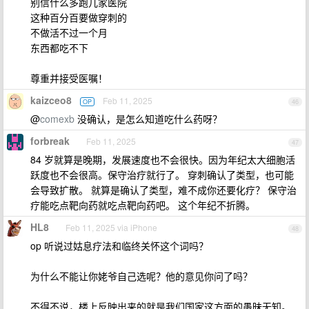
别信什么多跑几家医院
这种百分百要做穿刺的
不做活不过一个月
东西都吃不下
尊重并接受医嘱！
kaizceo8
Feb 11, 2025
OP
46
@
comexb
没确认，是怎么知道吃什么药呀？
forbreak
Feb 11, 2025
47
84 岁就算是晚期，发展速度也不会很快。因为年纪太大细胞活
跃度也不会很高。保守治疗就行了。 穿刺确认了类型，也可能
会导致扩散。 就算是确认了类型，难不成你还要化疗？ 保守治
疗能吃点靶向药就吃点靶向药吧。 这个年纪不折腾。
HL8
Feb 11, 2025 via iPhone
48
op 听说过姑息疗法和临终关怀这个词吗？
为什么不能让你姥爷自己选呢？他的意见你问了吗？
不得不说，楼上反映出来的就是我们国家这方面的愚昧无知。