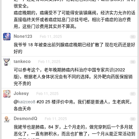
很安全。
癌症晚期的，癌痛受不了可能得安装镇痛阀，经济实力允许的话
直接临终关怀或者癌症姑息门诊挂号吧，相比于癌症的治疗费
用，这些门诊费用其实并不算高。
None123
Feb 11, 2025
95
我爷爷 18 年被查出前列腺癌症晚期已经扩散了 现在吃药还是好
好的
tankeco
Feb 11, 2025
96
可以参考这个，老年晚期肺癌内科治疗中国专家共识(2022
版)，根据老人身体状况会有不同的选择。另外靶向药医保报销
完不贵的
Jokesy
Feb 11, 2025
97
@
kaizceo8
#20 25 楼评价中肯。我们都是普通人，生老病死，
各由天命
DesmondQ
Feb 11, 2025
98
我姥爷也是肺癌，84 岁，上个月走的，做完穿刺后一个多月就
恶化了，一直有肺积水，而且也扩散了，一个月从能正常活动到