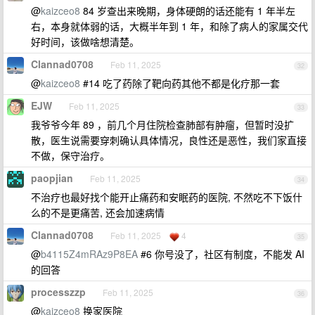
@
kaizceo8
84 岁查出来晚期，身体硬朗的话还能有 1 年半左
右，本身就体弱的话，大概半年到 1 年，和除了病人的家属交代
好时间，该做啥想清楚。
Clannad0708
Feb 11, 2025
32
@
kaizceo8
#14 吃了药除了靶向药其他不都是化疗那一套
EJW
Feb 11, 2025
33
我爷爷今年 89 ，前几个月住院检查肺部有肿瘤，但暂时没扩
散，医生说需要穿刺确认具体情况，良性还是恶性，我们家直接
不做，保守治疗。
paopjian
Feb 11, 2025
34
不治疗也最好找个能开止痛药和安眠药的医院, 不然吃不下饭什
么的不是更痛苦, 还会加速病情
Clannad0708
Feb 11, 2025
4
35
@
b4115Z4mRAz9P8EA
#6 你号没了，社区有制度，不能发 AI
的回答
processzzp
Feb 11, 2025
36
@
kaizceo8
换家医院