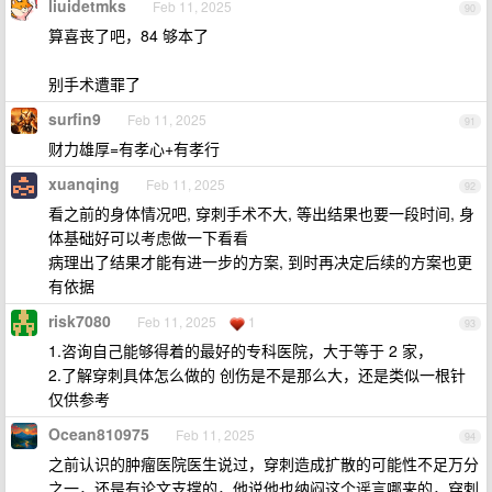
liuidetmks
Feb 11, 2025
90
算喜丧了吧，84 够本了
别手术遭罪了
surfin9
Feb 11, 2025
91
财力雄厚=有孝心+有孝行
xuanqing
Feb 11, 2025
92
看之前的身体情况吧, 穿刺手术不大, 等出结果也要一段时间, 身
体基础好可以考虑做一下看看
病理出了结果才能有进一步的方案, 到时再决定后续的方案也更
有依据
risk7080
Feb 11, 2025
1
93
1.咨询自己能够得着的最好的专科医院，大于等于 2 家，
2.了解穿刺具体怎么做的 创伤是不是那么大，还是类似一根针
仅供参考
Ocean810975
Feb 11, 2025
94
之前认识的肿瘤医院医生说过，穿刺造成扩散的可能性不足万分
之一，还是有论文支撑的，他说他也纳闷这个谣言哪来的，穿刺