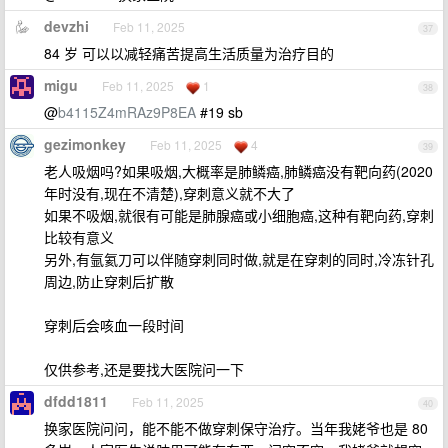
devzhi
Feb 11, 2025
37
84 岁 可以以减轻痛苦提高生活质量为治疗目的
migu
Feb 11, 2025
1
38
@
b4115Z4mRAz9P8EA
#19 sb
gezimonkey
Feb 11, 2025
4
39
老人吸烟吗?如果吸烟,大概率是肺鳞癌,肺鳞癌没有靶向药(2020
年时没有,现在不清楚),穿刺意义就不大了
如果不吸烟,就很有可能是肺腺癌或小细胞癌,这种有靶向药,穿刺
比较有意义
另外,有氩氦刀可以伴随穿刺同时做,就是在穿刺的同时,冷冻针孔
周边,防止穿刺后扩散
穿刺后会咳血一段时间
仅供参考,还是要找大医院问一下
dfdd1811
Feb 11, 2025
40
换家医院问问，能不能不做穿刺保守治疗。当年我姥爷也是 80