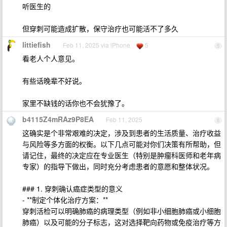
听医生的
但穿刺可能造成扩散，保守治疗也可能活不了多久
littiefish
Feb 11, 2025 via iPhone
5
5
看老人个人意见。
有些话晚辈不好说。
家里不缺钱的话你也不会犹豫了。
b4115Z4mRAz9P8EA
Feb 11, 2025
6
这确实是个非常艰难的决定，涉及到患者的生活质量、治疗收益
与风险等多方面的权衡。以下几点可能对你们决策有所帮助，但
请记住，最终的决定应在专业医生（特别是肿瘤科医师和老年病
专家）的指导下做出，同时充分考虑患者的意愿和整体状况。
### 1. 穿刺确认癌症类型的意义
- **制定个体化治疗方案：**
穿刺活检可以明确肺癌的病理类型（例如非小细胞肺癌或小细胞
肺癌）以及可能的分子标志，这对选择靶向药物或免疫治疗等方