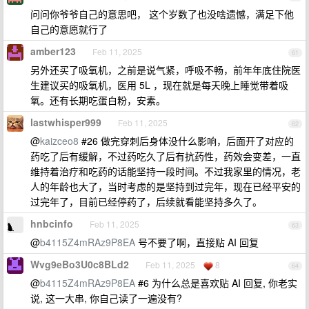
问问你爷爷自己的意思吧， 这个岁数了也没啥遗憾，满足下他
自己的意愿就行了
amber123
Feb 11, 2025
61
另外还买了吸氧机，之前是说气紧，呼吸不畅，前年年底住院医
生建议买的吸氧机，医用 5L ，现在就是每天晚上睡觉带着吸
氧。还有长期吃蛋白粉，安素。
lastwhisper999
Feb 11, 2025
62
@
kaizceo8
#26 做完穿刺后身体没什么影响，后面开了对应的
药吃了后有缓解，不过药吃久了后有抗药性，药效会变差，一直
维持着治疗和吃药的话能坚持一段时间。不过我家里的情况，老
人的年龄也大了，当时考虑的是坚持到过完年，现在已经平安的
过完年了，目前已经停药了，后续就看能坚持多久了。
hnbcinfo
Feb 11, 2025
63
@
b4115Z4mRAz9P8EA
号不要了啊，直接贴 AI 回复
Wvg9eBo3U0c8BLd2
Feb 11, 2025
8
64
@
b4115Z4mRAz9P8EA
#6 为什么总是喜欢贴 AI 回复, 你老实
说, 这一大串, 你自己读了一遍没有?