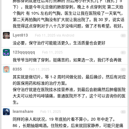
肺部穿刺就是在后背打点麻药 然后用小针头扎几下（我扎了 5
下），我是今年元旦做的肺部穿刺，晚上 8 点穿刺完 第二天拍
个胸片 有 10% 左右的气胸，医生让让我在医院吸了一天氧气，
第二天再拍胸片气胸没有扩大就让我出院了。我 30 岁，说实话
我觉得这点穿刺对于八十几岁没啥问题，做了才有希望。祝好。
Lyet813
Feb 11, 2025 via Android
80
没必要，保守治疗可能能活更久，生活质量也会更好
123qqqqqq
Feb 11, 2025
81
我爷爷当时做了穿刺，挺痛苦的，如果选一次，我们不会再做
8355
Feb 11, 2025
82
其实就是做切片，等 1-2 周时间做化验，最后确诊，然后有对应
的医保用药和标准的治疗方案。
保守治疗就是在医院挂水挂营养液，到最后会剧痛然后肿瘤医院
大夫可以给开吗啡镇痛，普通医院开不了，这个可以咨询你的医
生。
learnshare
Feb 11, 2025
83
同样的亲人和状况，19 年底拍片看不算小，20 年中走了。
86 ，长期抽烟喝酒。住院检查，后来就回家静养，可能只是痛