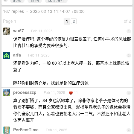
167 replies
•
2025-02-13 11:44:07 +08:00
Page 1
1
of 2
2
wu67
Feb 11, 2025
1
保守治疗吧. 这个年纪的恢复力很差很差了, 任何小手术的风险都
比青壮年的承受力要差很多的.
arfa
Feb 11, 2025
2
还是看财力吧，一般 80 岁以上老人摔一跤，那基本上就很难恢
复了
除非你们财务充足，找到足够的医疗资源
processzzp
Feb 11, 2025
11
3
算了别折腾了，84 岁也活够本了，除非你家老爷子是体制内的
看病不要钱，而且全家都没出息，就指望靠老头子的退休金养活
你们全家几口人，吊着也要把老人吊一口气，不然还不如让老人
体面点离开
PerFectTime
Feb 11, 2025
4