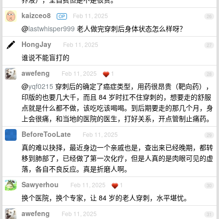
kaizceo8
Feb 11, 2025
OP
26
@
lastwhisper999
老人做完穿刺后身体状态怎么样呀？
HongJay
Feb 11, 2025
27
谁说不能盲打的
awefeng
Feb 11, 2025
1
28
@
yqf0215
穿刺后的确定了癌症类型，用药很昂贵（靶向药），
印版的也要几大千，而且 84 岁时扛不住穿刺的，想要走的舒服
点就是什么都不做，该吃吃该喝喝。到后期要走的那几个月，身
上会很痛，和当地的医院的医生，打好关系，开点管制止痛药。
BeforeTooLate
Feb 11, 2025
29
真的难以抉择，最近身边一个亲戚也是，查出来已经晚期，都转
移到肺部了，已经做了第一次化疗，但是人真的是肉眼可见的虚
落，各自不良反应。真是折磨人啊。
Sawyerhou
Feb 11, 2025
1
30
换个医院，换个专家，让 84 岁的老人穿刺，水平堪忧。
awefeng
Feb 11, 2025
31