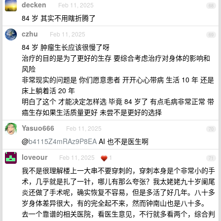
decken
Feb 11, 2025
68
84 岁 其实不用瞎折腾了
czhu
Feb 11, 2025
69
84 岁 肿瘤生长应该很慢了呀
治疗的目的是为了更好的生存 要综合考虑治疗对身体的影响和
风险
非常现实的问题是 你们愿意患者 开开心心带病 生活 10 年 还是
床上躺着活 20 年
明白了这个 才能决定怎样选 毕竟 84 岁了 有点毛病非常正常 带
癌生存如果生活质量更好 未尝不是更好的选择
Yasuo666
Feb 11, 2025
70
@
b4115Z4mRAz9P8EA
AI 也不是医生啊
loveour
Feb 11, 2025
1
71
我不是很理解楼上一大串不要穿刺的，穿刺本身是个非常小的手
术，几乎就是扎了一针，哪儿有那么夸张？我太姥姥九十岁阑尾
炎还做了手术呢，确实恢复不容易，但是多活了好几年。八十多
岁身体差异很大，有的完全起不来，然而钟南山也是八十多。
去一个靠谱的相关医院，看医生意见，不行就多看两个，综合判