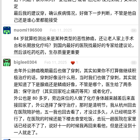
定
最后我的建议穿，确认疾病情况，好做下一步判断，不管是他自
己还是谁心里都能接受
nuomi196500
Feb 11, 2025
54
84 岁就算检测出来是某种类型的恶性肺癌，还让老人家上手术
台和长期放化疗吗？到国内最好的医院找最好的专家给建议论，
然后该吃药吃药，生存质量更重要
biglee0304
Feb 11, 2025
1
55
去年外公肺癌晚期最后也做了穿刺，其实如果你不打算做继续积
极治疗的话，穿刺好像没什么用，当时我们也做了穿刺，其实就
是知道了下是腺癌还是鳞癌好像，不管是哪个，医生给了两条
路：保守治疗（其实回家吃止痛药等死）或者化疗。
外公也是 80 多岁，旁边床位的人做了化疗身体越来越差后来直
接回家了，外公选择了保守治疗，那时是清明节，我从杭州回去
在医院陪护他，五一我也回去看了，才没过多久，人已经明显不
行了，在医院的时候还能下楼去食堂吃饭，去玩一趟医院在家里
话已经说不了了，说好十一的时候我再回来看他，但是还没到十
一人就走了。