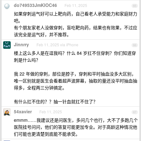
do749533JmKlOC46
Feb 11, 2025
65
如果穿刺运气好可以上靶向药，自己看老人承受能力和家庭财力
吧。
有个朋友家老人没做穿刺，盲吃靶向药，结果也有效果，不过应
该完全是运气好，并不推荐。
Jinnrry
Feb 11, 2025 via iPhone
66
楼上这么多人是在逗我吗？什么 84 岁扛不住穿刺？你们知道穿
刺是什么吗？
我 22 年做的穿刺，部位是脖子，穿刺和平时抽血没多大区别，
唯一区别就是医生会看着超声波屏幕，抽取的量还没平时抽血抽
得多，全程两三分钟搞定。
有什么扛不住的？？抽一针血就扛不住了？
54xavier
Feb 11, 2025
67
emmm……我建议还是问医生，多问几个也行，大不了多跑几个
医院挂号问问，他们的答复可能更加专业。对于高龄这种情况他
们可能也更清楚到底能不能承受。