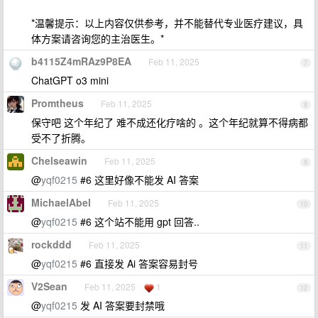
*温馨提示：以上内容仅供参考，并不能替代专业医疗建议，具
体方案请咨询您的主治医生。*
b4115Z4mRAz9P8EA
Feb 11, 2025
7
ChatGPT o3 mini
Promtheus
Feb 11, 2025
8
保守吧 这个年纪了 难不成还化疗啥的 。这个年纪就算不得病都
受不了折腾。
Chelseawin
Feb 11, 2025
9
@
yqf0215
#6 这里好像不能发 AI 答案
MichaelAbel
Feb 11, 2025
10
@
yqf0215
#6 这个站不能用 gpt 回答..
rockddd
Feb 11, 2025
11
@
yqf0215
#6 直接发 Ai 答案容易封号
V2Sean
Feb 11, 2025
1
12
@
yqf0215
发 AI 答案要封禁哦