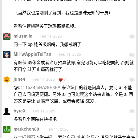
（当然我也是刚刚了解到，我也是愚昧无知的一员）
看看油管柴静关于琼瑶那期视频。
miusmile
Feb 11, 2025
49
问一下 op 姥爷吸烟吗，我想戒烟了
MiHwAppleTslFan
Feb 11, 2025
50
有医保,退休金或者治疗预算就穿,穿完可能可以吃靶向药.否则就
不用穿,让开止痛药就行了.
june4
Feb 11, 2025
3
51
@
b4115Z4mRAz9P8EA
来论坛目的就是问真人，要问 ai 不能
自己去问吗更便捷。另外 ai 也可能爬这个站来训练，全是 ai 回
答这是要让 ai 循环吃屎，或者会被降 SEO 。
byteX
Feb 11, 2025
52
多看几个医院在抉择吧。
markchen88
Feb 11, 2025
53
这个问题不该你来问， 要他自己 或者 他兄弟 没兄弟就子女来决