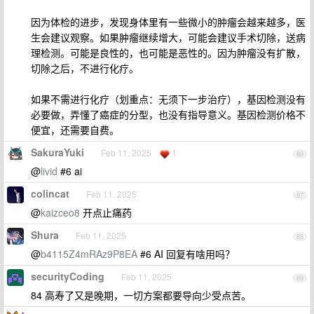
因为体检的进步，发现身体里有一些微小的肿瘤会越来越多，医
生会建议观察。如果肿瘤继续增大，可能会建议手术切除，送病
理检测。可能是良性的，也可能是恶性的。因为肿瘤没有扩散，
切除之后，不进行化疗。
如果不需进行化疗（划重点：无须下一步治疗），基因检测没有
必要做，弄懂了癌症的分型，也没有指导意义。基因检测价格不
便宜，还需要自费。
SakuraYuki
Feb 11, 2025
1
86
@
livid
#6 ai
colincat
Feb 11, 2025
87
@
kaizceo8
开点止痛药
Shura
Feb 11, 2025
88
@
b4115Z4mRAz9P8EA
#6 AI 回复有啥用吗？
securityCoding
Feb 11, 2025
89
84 高寿了又是晚期，一切方案都要导向少受点苦。