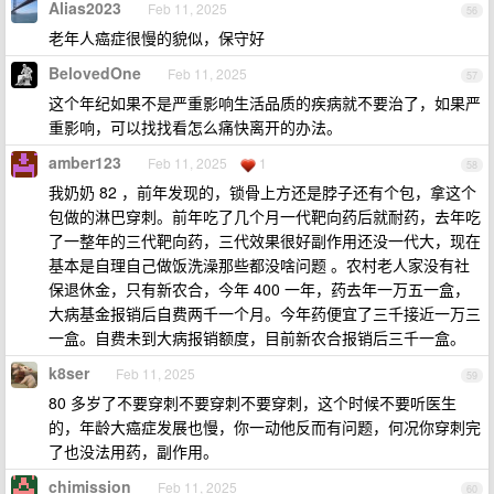
Alias2023
Feb 11, 2025
56
老年人癌症很慢的貌似，保守好
BelovedOne
Feb 11, 2025
57
这个年纪如果不是严重影响生活品质的疾病就不要治了，如果严
重影响，可以找找看怎么痛快离开的办法。
amber123
Feb 11, 2025
1
58
我奶奶 82 ，前年发现的，锁骨上方还是脖子还有个包，拿这个
包做的淋巴穿刺。前年吃了几个月一代靶向药后就耐药，去年吃
了一整年的三代靶向药，三代效果很好副作用还没一代大，现在
基本是自理自己做饭洗澡那些都没啥问题 。农村老人家没有社
保退休金，只有新农合，今年 400 一年，药去年一万五一盒，
大病基金报销后自费两千一个月。今年药便宜了三千接近一万三
一盒。自费未到大病报销额度，目前新农合报销后三千一盒。
k8ser
Feb 11, 2025
59
80 多岁了不要穿刺不要穿刺不要穿刺，这个时候不要听医生
的，年龄大癌症发展也慢，你一动他反而有问题，何况你穿刺完
了也没法用药，副作用。
chimission
Feb 11, 2025
60