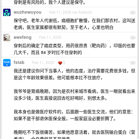
穿刺是有风险的，我个人建议是保守。
wuzhewuyou
Feb 11, 2025 via Android
23
保守吧，老年人代谢低，癌细胞扩散慢，在我们那农村，这叫送
老病，医生家属都很有默契，至于老人，心里也明白
awefeng
Feb 11, 2025
24
穿刺后的确定了癌症类型，用药很昂贵（靶向药），印版的也要
几大千，而且 84 岁时扛不住穿刺的
fstab
Feb 11, 2025
2
25
我还是建议你问下当事人，他的态度，治疗需要花费很多钱，但
是这个年龄效果很差。他可能根本扛不住放疗，
我爷爷是胃癌晚期，因为是农村来城市看病，医生一眼就看出来
没多少钱，医生直接说回去吃好喝好，别想太多。
我本身也是做医疗软件的，后面跟一些医生交流，他们的意思：
如果不是干部退休医保全报，一般家庭没必要折腾了。
晚期吃不下饭很痛苦，如果他愿意活着，就去医院输白蛋白（营
养液），全自费但是不是很贵。