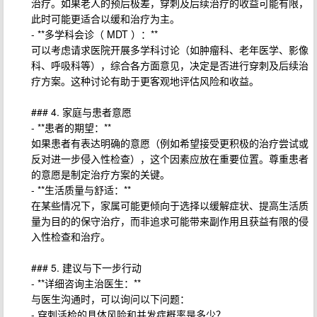
治疗。如果老人的预后极差，穿刺及后续治疗的收益可能有限，
此时可能更适合以缓和治疗为主。
- **多学科会诊（ MDT ）：**
可以考虑请求医院开展多学科讨论（如肿瘤科、老年医学、影像
科、呼吸科等），综合各方面意见，决定是否进行穿刺及后续治
疗方案。这种讨论有助于更客观地评估风险和收益。
### 4. 家庭与患者意愿
- **患者的期望：**
如果患者有表达明确的意愿（例如希望接受更积极的治疗尝试或
反对进一步侵入性检查），这个因素应放在重要位置。尊重患者
的意愿是制定治疗方案的关键。
- **生活质量与舒适：**
在某些情况下，家属可能更倾向于选择以缓解症状、提高生活质
量为目的的保守治疗，而非追求可能带来副作用且获益有限的侵
入性检查和治疗。
### 5. 建议与下一步行动
- **详细咨询主治医生：**
与医生沟通时，可以询问以下问题：
- 穿刺活检的具体风险和并发症概率是多少？