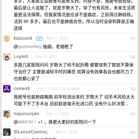
多岁，人家医生说肺里可能有东西，问穿不穿，我姥爷就想穿。
最后是让人说服了，就是岁数大了，穿了也有风险，未来生活质
量更没法保障。但我家情况是应该不是癌症，之前得过肺结核。
活到 90 多岁，最后也不是肺癌去世，所以当时没穿刺算是正确
选择
kaizceo8
Feb 11, 2025
OP
41
@
gezimonkey
抽烟，老烟枪了
Loyle5
Feb 11, 2025
42
多跑几家医院问问 岁数大了经不起折腾 都要穿刺了那就不算保
守治疗了 主要是减轻平时的痛苦 就算没有效果各自也都尽力了
也就都心安了
comexb
Feb 11, 2025 via Android
43
我姥爷也是肺癌晚期 前年检测出来的 岁数大了 动手术风险太大
可能下不了手术台 目前就是每天吃进口药 没有什么好决策...
najunuoyan
Feb 11, 2025
44
@
dfdd1811
+1 ，换更大更好的医院问一下
SiLenceControL
Feb 11, 2025
45