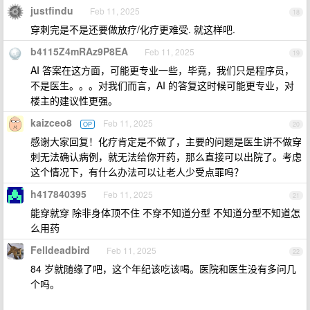
justfindu
Feb 11, 2025
18
穿刺完是不是还要做放疗/化疗更难受. 就这样吧.
b4115Z4mRAz9P8EA
Feb 11, 2025
19
AI 答案在这方面，可能更专业一些，毕竟，我们只是程序员，
不是医生。。。对我们而言，AI 的答复这时候可能更专业，对
楼主的建议性更强。
kaizceo8
Feb 11, 2025
OP
20
感谢大家回复！化疗肯定是不做了，主要的问题是医生讲不做穿
刺无法确认病例，就无法给你开药，那么直接可以出院了。考虑
这个情况下，有什么办法可以让老人少受点罪吗？
h417840395
Feb 11, 2025
21
能穿就穿 除非身体顶不住 不穿不知道分型 不知道分型不知道怎
么用药
Felldeadbird
Feb 11, 2025
22
84 岁就随缘了吧，这个年纪该吃该喝。医院和医生没有多问几
个吗。