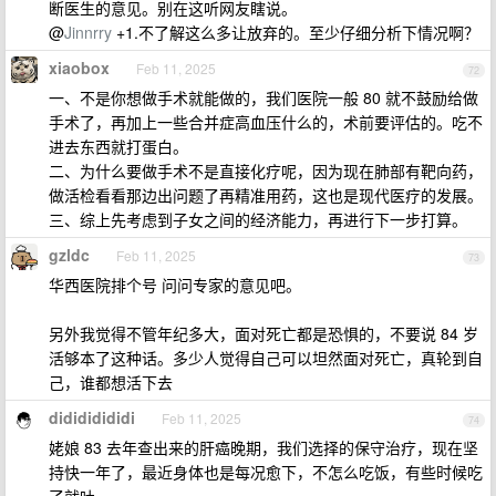
断医生的意见。别在这听网友瞎说。
@
Jinnrry
+1.不了解这么多让放弃的。至少仔细分析下情况啊？
xiaobox
Feb 11, 2025
72
一、不是你想做手术就能做的，我们医院一般 80 就不鼓励给做
手术了，再加上一些合并症高血压什么的，术前要评估的。吃不
进去东西就打蛋白。
二、为什么要做手术不是直接化疗呢，因为现在肺部有靶向药，
做活检看看那边出问题了再精准用药，这也是现代医疗的发展。
三、综上先考虑到子女之间的经济能力，再进行下一步打算。
gzldc
Feb 11, 2025
73
华西医院排个号 问问专家的意见吧。
另外我觉得不管年纪多大，面对死亡都是恐惧的，不要说 84 岁
活够本了这种话。多少人觉得自己可以坦然面对死亡，真轮到自
己，谁都想活下去
didididididi
Feb 11, 2025
74
姥娘 83 去年查出来的肝癌晚期，我们选择的保守治疗，现在坚
持快一年了，最近身体也是每况愈下，不怎么吃饭，有些时候吃