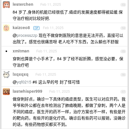
lesterchen
Feb 11, 2025
13
84 岁了,身体的机能已经很低了.癌症的发展速度都得被延缓.保
守治疗相对比较好把.
kaizceo8
Feb 11, 2025
OP
14
@
processzzp
现在不做穿刺医院的意思是无法开药，直接可以
出院了。感觉也很痛苦呀 老人吃不下东西，怎么躺也不舒服
xmitman
Feb 11, 2025
15
穿刺也算是个小手术了，84 岁了经不起折腾，感觉没必要，保
守治疗吧
lxqxqxq
Feb 11, 2025
16
@
yqf0215
#6 这么早的号 封了怪可惜
lastwhisper999
Feb 11, 2025
17
做穿刺好点，确诊一下具体的癌症类型，医生可以对应开药。我
爷爷和外公都在去年检测出了肺癌晚期，都做了穿刺，两个人是
不同的癌症，医生开的药不一样，治疗方案也不一样，有些是开
的靶向药，有些开的是化疗药。确诊后有些药可以报销，没确诊
的话，有些药物想买都买不到。