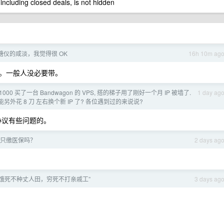
 including closed deals, is not hidden
糖仪的咸淡，我觉得很 OK
16h 10m ag
。一般人没必要带。
1000 买了一台 Bandwagon 的 VPS, 搭的梯子用了刚好一个月 IP 被墙了.
1 day ag
另外花 8 刀 左右换个新 IP 了? 各位遇到过的来说说?
协议有些问题的。
只缴医保吗？
2 days ag
“饿死不种丈人田，穷死不打亲戚工”
3 days ag