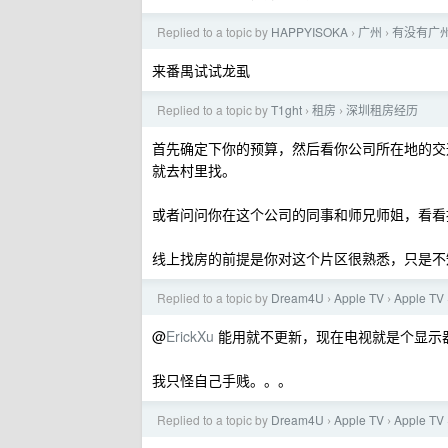
Replied to a topic by
HAPPYISOKA
广州
有没有广
›
›
来番禺试试龙虱
Replied to a topic by
T1ght
租房
深圳租房经历
›
›
首先确定下你的预算，然后看你公司所在地的交通
就去村里找。
或者问问你在这个公司的同事和师兄师姐，看看
线上找房的前提是你对这个片区很熟悉，只是不
Replied to a topic by
Dream4U
Apple TV
Apple T
›
›
@
ErickXu
能用就不更新，现在电视就是个显示
我只怪自己手贱。。。
Replied to a topic by
Dream4U
Apple TV
Apple T
›
›