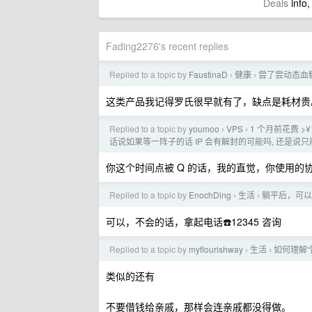
Deals
info,
Fading2276's recent replies
Replied to a topic by
FaustinaD
健康
尝了尝动态血
›
›
这类产品我记得罗氏很早就有了，缺点是耗材贵
Replied to a topic by
youmoo
VPS
1 个月前花费 >¥
›
›
话说如果等一阵子的话 IP 会有解封的可能吗, 还是说只能
你这个时间点被 Q 的话，我的直觉，你使用的
Replied to a topic by
EnochDing
生活
躺平后，可以
›
›
可以，不会的话，拿起电话☎️12345 咨询
Replied to a topic by
myflourishway
生活
如何理解
›
›
类似的还有
不要借钱给亲戚，那样会连亲戚都没得做。