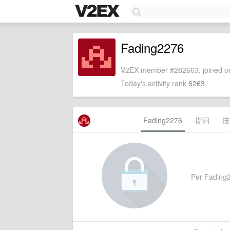
Fading2276
V2EX member #282663, joined on
Today's activity rank
6263
Fading2276
提问
技
Per Fading22