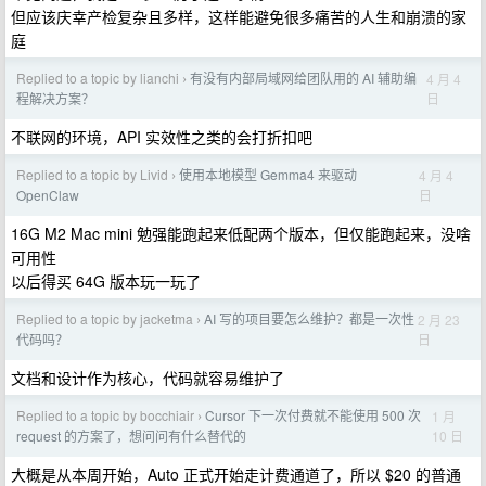
但应该庆幸产检复杂且多样，这样能避免很多痛苦的人生和崩溃的家
庭
Replied to a topic by lianchi
有没有内部局域网给团队用的 AI 辅助编
4 月 4
›
日
程解决方案？
不联网的环境，API 实效性之类的会打折扣吧
Replied to a topic by Livid
使用本地模型 Gemma4 来驱动
4 月 4
›
日
OpenClaw
16G M2 Mac mini 勉强能跑起来低配两个版本，但仅能跑起来，没啥
可用性
以后得买 64G 版本玩一玩了
Replied to a topic by jacketma
AI 写的项目要怎么维护？都是一次性
2 月 23
›
日
代码吗？
文档和设计作为核心，代码就容易维护了
Replied to a topic by bocchiair
Cursor 下一次付费就不能使用 500 次
1 月
›
10 日
request 的方案了，想问问有什么替代的
大概是从本周开始，Auto 正式开始走计费通道了，所以 $20 的普通