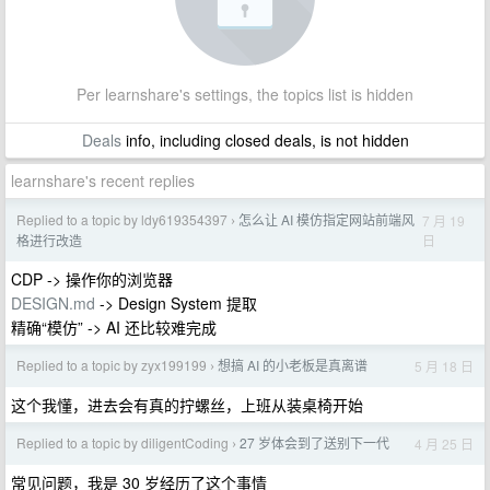
Per learnshare's settings, the topics list is hidden
Deals
info, including closed deals, is not hidden
learnshare's recent replies
Replied to a topic by ldy619354397
怎么让 AI 模仿指定网站前端风
7 月 19
›
日
格进行改造
CDP -> 操作你的浏览器
DESIGN.md
-> Design System 提取
精确“模仿” -> AI 还比较难完成
Replied to a topic by zyx199199
想搞 AI 的小老板是真离谱
5 月 18 日
›
这个我懂，进去会有真的拧螺丝，上班从装桌椅开始
Replied to a topic by diligentCoding
27 岁体会到了送别下一代
4 月 25 日
›
常见问题，我是 30 岁经历了这个事情