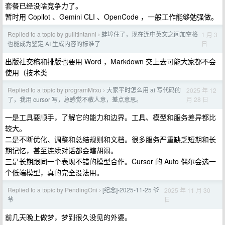
套餐已经没啥竞争力了。
暂时用 Copilot 、Gemini CLI 、OpenCode ，一般工作能够勉强做。
Replied to a topic by gullitintanni
蚌埠住了，现在连中英文之间加空格
1 月 3
›
日
也能成为鉴定 AI 生成内容的标准了
出版社交稿和排版也要用 Word ，Markdown 交上去可能大家都不会
使用（技术类
Replied to a topic by programMrxu
大家平时怎么用 ai 写代码的
2025 年 12
›
月 28 日
了，我用 cursor 写，总感觉不敬人意，差点意思。
一是工具要顺手，了解它的能力和边界。工具、模型和服务差异都比
较大。
二是不断优化、调整和总结规则和文档。很多服务严重缺乏短期和长
期记忆，甚至连续对话都会瞎胡闹。
三是长期跟同一个表现不错的模型合作。Cursor 的 Auto 偶尔会选一
个低端模型，真的完全没法用。
Replied to a topic by PendingOni
[纪念]-2025-11-25 爷
2025 年 11 月 30
›
日
爷
前几天晚上做梦，梦到很久没见的外婆。