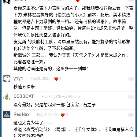
17
看你这里不少吉卜力宫崎骏的片子，那我顺着推荐你去看一下吉
卜力 米林宏昌执导的《借东西的小人》剧本，配乐，美术精致
程度都是吉卜力系列的第一档。 还有《猫的返恩》，故事简
洁，但是主题非常好，轻松搞笑，片尾曲幻化成风非常好听，整
体我认为是比天空之城更好的。
皮克斯 的头脑特工队，清单里居然没有，能把复杂的情绪形象
化传达给全年龄，了不起的动画。
新海诚的 三部曲，我认为其实《天气之子》才是集大成之作，
比君名略胜一筹。
其他的动画还是有的，这里多一一列举^
y1y1
Feb 8, 2025
1
18
秒速五厘米
CEBBCAT
Feb 8, 2025 via iPhone
19
没有最好，只是想起来一部 包宝宝 - 石之予
RedNax
Feb 8, 2025
5
20
这也太青少年了……
难道《攻壳机动队》（两部）、《千年女优》、《吸血鬼猎人 D
》这些就不行吗……