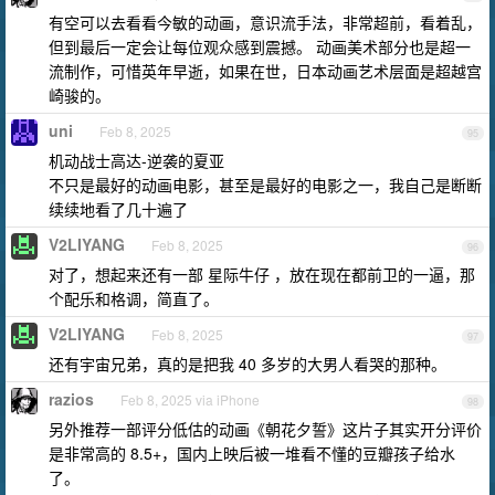
有空可以去看看今敏的动画，意识流手法，非常超前，看着乱，
但到最后一定会让每位观众感到震撼。 动画美术部分也是超一
流制作，可惜英年早逝，如果在世，日本动画艺术层面是超越宫
崎骏的。
uni
Feb 8, 2025
95
机动战士高达-逆袭的夏亚
不只是最好的动画电影，甚至是最好的电影之一，我自己是断断
续续地看了几十遍了
V2LIYANG
Feb 8, 2025
96
对了，想起来还有一部 星际牛仔 ，放在现在都前卫的一逼，那
个配乐和格调，简直了。
V2LIYANG
Feb 8, 2025
97
还有宇宙兄弟，真的是把我 40 多岁的大男人看哭的那种。
razios
Feb 8, 2025 via iPhone
98
另外推荐一部评分低估的动画《朝花夕誓》这片子其实开分评价
是非常高的 8.5+，国内上映后被一堆看不懂的豆瓣孩子给水
了。