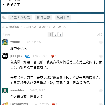
你的名字
机器人总动员
动画电影
WALL·E
218 replies
•
2025-02-18 09:49:12 +08:00
Page 1
1
of 3
2
3
wolfie
Feb 7, 2025
1
脑中小小人
pdog18
Feb 7, 2025
1
OP
2
我感觉，如果一部电影，我愿意花时间看第二次第三次的话，确
实只有很喜欢才会去看了。
去年（还是前年）天空之城好像重新上映，立马去电影院补票，
如果是机器人总动员重新上映，那我会觉得很幸福的吧。
mumbler
Feb 7, 2025
3
个人最喜欢：怪兽大学
Gyronn123
Feb 7, 2025
2
4