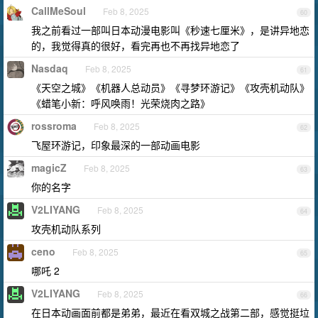
CallMeSoul
Feb 8, 2025
60
我之前看过一部叫日本动漫电影叫《秒速七厘米》，是讲异地恋
的，我觉得真的很好，看完再也不再找异地恋了
Nasdaq
Feb 8, 2025
61
《天空之城》《机器人总动员》《寻梦环游记》《攻壳机动队》
《蜡笔小新：呼风唤雨！光荣烧肉之路》
rossroma
Feb 8, 2025
62
飞屋环游记，印象最深的一部动画电影
magicZ
Feb 8, 2025
63
你的名字
V2LIYANG
Feb 8, 2025
64
攻壳机动队系列
ceno
Feb 8, 2025
65
哪吒 2
V2LIYANG
Feb 8, 2025
66
在日本动画面前都是弟弟，最近在看双城之战第二部，感觉挺垃