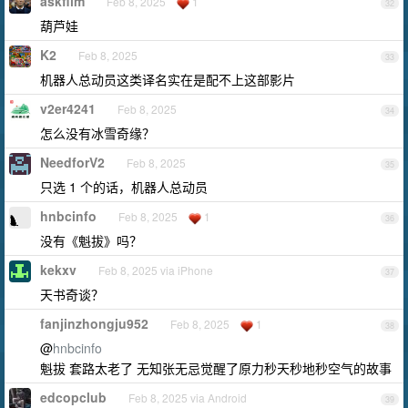
askfilm
Feb 8, 2025
1
32
葫芦娃
K2
Feb 8, 2025
33
机器人总动员这类译名实在是配不上这部影片
v2er4241
Feb 8, 2025
34
怎么没有冰雪奇缘？
NeedforV2
Feb 8, 2025
35
只选 1 个的话，机器人总动员
hnbcinfo
Feb 8, 2025
1
36
没有《魁拔》吗？
kekxv
Feb 8, 2025 via iPhone
37
天书奇谈？
fanjinzhongju952
Feb 8, 2025
1
38
@
hnbcinfo
魁拔 套路太老了 无知张无忌觉醒了原力秒天秒地秒空气的故事
edcopclub
Feb 8, 2025 via Android
39