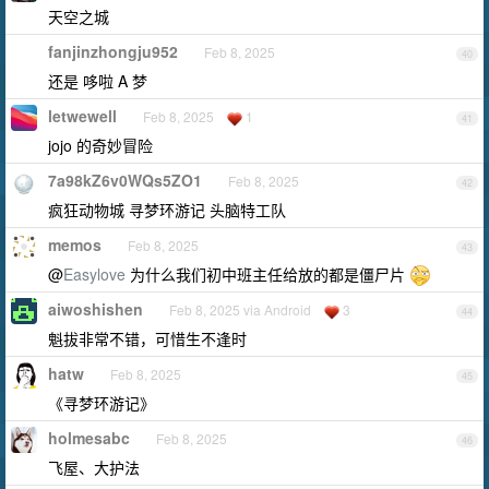
天空之城
fanjinzhongju952
Feb 8, 2025
40
还是 哆啦 A 梦
letwewell
Feb 8, 2025
1
41
jojo 的奇妙冒险
7a98kZ6v0WQs5ZO1
Feb 8, 2025
42
疯狂动物城 寻梦环游记 头脑特工队
memos
Feb 8, 2025
43
@
Easylove
为什么我们初中班主任给放的都是僵尸片
aiwoshishen
Feb 8, 2025 via Android
3
44
魁拔非常不错，可惜生不逢时
hatw
Feb 8, 2025
45
《寻梦环游记》
holmesabc
Feb 8, 2025
46
飞屋、大护法