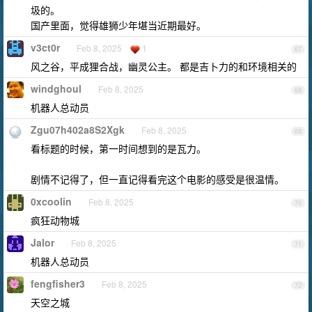
圾的。
国产里面，觉得雄狮少年堪当近期最好。
v3ct0r
Feb 8, 2025
1
67
风之谷，平成狸合战，幽灵公主。 都是吉卜力的和环境相关的
windghoul
Feb 8, 2025
68
机器人总动员
Zgu07h402a8S2Xgk
Feb 8, 2025
69
看标题的时候，第一时间想到的是瓦力。
剧情不记得了，但一直记得看完这个电影的感受是很温情。
0xcoolin
Feb 8, 2025
70
疯狂动物城
Jalor
Feb 8, 2025
71
机器人总动员
fengfisher3
Feb 8, 2025
72
天空之城