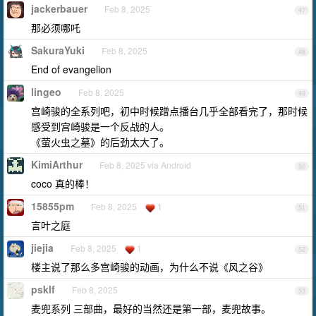
jackerbauer
Feb 8, 2025
47
那必须哪吒
SakuraYuki
Feb 8, 2025
48
End of evangelion
lingeo
Feb 8, 2025
49
宫崎骏的全系列吧，初中时候蹭点播台几乎全部看完了，那时候
感受到宫崎骏是一个反战的人。
《萤火虫之墓》的后劲太大了。
KimiArthur
Feb 8, 2025 via Android
50
coco 真的棒！
15855pm
Feb 8, 2025
1
51
言叶之庭
jiejia
Feb 8, 2025
1
52
楼主说了那么多宫崎骏的动画，为什么不说《风之谷》
psklf
Feb 8, 2025
53
麦兜系列 三部曲，最好的当然还是第一部，麦兜故事。