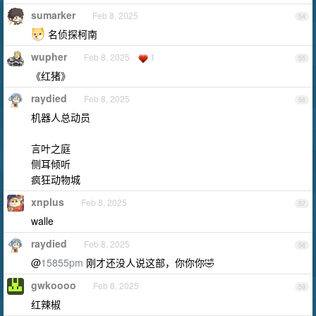
sumarker
Feb 8, 2025
54
名侦探柯南
wupher
Feb 8, 2025
1
55
《红猪》
raydied
Feb 8, 2025
56
机器人总动员
言叶之庭
侧耳倾听
疯狂动物城
xnplus
Feb 8, 2025
57
walle
raydied
Feb 8, 2025
58
@
15855pm
刚才还没人说这部，你你你🤣
gwkoooo
Feb 8, 2025
59
红辣椒