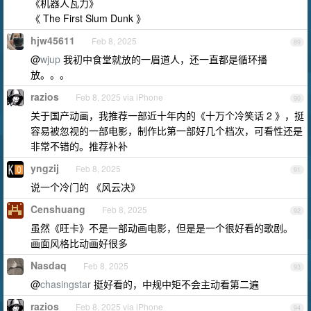
《机器人瓦力》
《 The First Slum Dunk 》
hjw45611
Feb 8, 2025
89
@
wjup
我初中食堂就放的一眉道人，还一直都是循环播
放。。。
razios
Feb 8, 2025 via iPhone
90
关于国产动画，我推荐一部近十年内的《十万个冷笑话 2 》，挺
容易被忽视的一部电影，制作比第一部好几个档次，可看性还是
非常不错的。推荐补补
yngzij
Feb 8, 2025
91
说一个冷门的 《风云决》
Censhuang
Feb 8, 2025
92
虽然《旺卡》不是一部动画电影，但是是一个很好看的歌剧。
画面风格比动画好很多
Nasdaq
Feb 8, 2025
93
@
chasingstar
挺好看的，中规中矩不会主动看第二遍
razios
Feb 8, 2025 via iPhone
94