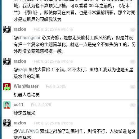
城，我认为也不算顶尖那档。可以看看 00 年之前的，《花木
兰》《泰山》，即使你现在去看，也是非常震撼精彩，那个时期
才是迪斯尼的顶峰我认为
razios
Feb 8, 2025 via iPhone
80
@
chasingstar
心灵奇旅，是想走头脑特工队风格的，但是并没
有把一个复杂的主题简单化，就这一点是完全不如头脑 1 的，另
外剧情节奏观感都挺一般。
razios
Feb 8, 2025 via iPhone
81
@
yzqn
里约大冒险 1 不错，2 不太行，里约 1 我认为也是五星
级水准的动画
WishMaster
Feb 8, 2025
82
机器人总动员
cc11
Feb 8, 2025
83
秒速五厘米
razios
Feb 8, 2025 via iPhone
84
@
V2LIYANG
双城之战除了动画制作，剧情不行，人物塑造 lgbt
浓度略高。