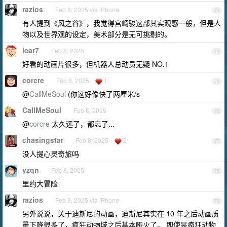
razios
Feb 8, 2025 via iPhone
73
有人提到《风之谷》，我觉得宫崎骏这部其实观感一般，但是人
物以及世界观的设定，美术部分是无可挑剔的。
lear7
Feb 8, 2025
74
好看的动画片很多，但机器人总动员无疑 NO.1
corcre
Feb 8, 2025
1
75
@
CallMeSoul
(你这好像快了两厘米/s
CallMeSoul
Feb 8, 2025
76
@
corcre
太久远了，都忘了...
chasingstar
Feb 8, 2025
2
77
没人提心灵奇旅吗
yzqn
Feb 8, 2025
78
里约大冒险
razios
Feb 8, 2025 via iPhone
79
另外说说，关于迪斯尼的动画，迪斯尼其实在 10 年之后动画质
量下降很多了，疯狂动物城之后基本哑火了。 即使是疯狂动物