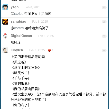
yzqn
Feb 8, 2025
85
@
razios
赞同 Rio 1 是巅峰
sangbiao
Feb 8, 2025
86
@
corcre
哈哈哈太搞笑了
DigitaIOcean
Feb 8, 2025
87
哪吒 2
luoyich
Feb 8, 2025
1
88
上美的那些精品老动画
《风之谷》
《悬崖上的金鱼姬》
《幽灵公主》
《千与千寻》
《猫的报恩》
《我的邻居山田君》
《萤火虫之墓》（这个我到现在也没勇气看完后半部分，前半部
分已经哭的稀里哗啦了）
《你的名字》