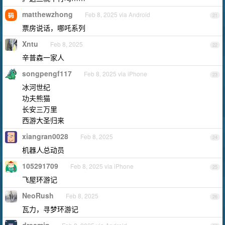
matthewzhong
Feb 8, 2025 via Android
21
票房说话，哪吒系列
Xntu
Feb 8, 2025
22
辛普森一家人
songpengf117
Feb 8, 2025 via iPhone
23
冰河世纪
功夫熊猫
长安三万里
西游大圣归来
xiangran0028
Feb 8, 2025
24
机器人总动员
105291709
Feb 8, 2025 via iPhone
25
飞屋环游记
NeoRush
Feb 8, 2025
26
瓦力，寻梦环游记