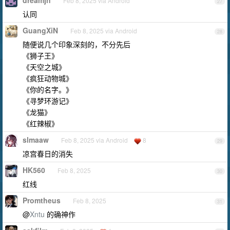
dreamjn
Feb 8, 2025 via Android
27
认同
GuangXiN
Feb 8, 2025 via Android
28
随便说几个印象深刻的，不分先后
《狮子王》
《天空之城》
《疯狂动物城》
《你的名字。》
《寻梦环游记》
《龙猫》
《红辣椒》
slmaaw
Feb 8, 2025 via Android
8
29
凉宫春日的消失
HK560
Feb 8, 2025
30
红线
Promtheus
Feb 8, 2025
31
@
Xntu
的确神作