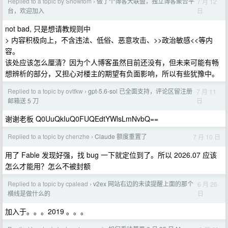
Replied to a topic by Showfom
做了个博客大联盟，独立博客聚合平
7 月 12
›
日
台，欢迎加入
not bad, 只是想请教规则中
> 内容积极向上，不含违法、低俗、恶意攻击、>>政治敏感<<等内
容。
该处应该怎么厘清？因为个人博客虽然目前还没有，但未来可能有畅
想辨析的部分，又担心对楼主的期望有负面影响，所以有些犹豫中。
Replied to a topic by ovtfkw
gpt-5.6-sol 已全面支持，评论区留注册
7 月 11
›
日
邮箱送 5 刀
谢谢老板 Q0UuQkIuQ0FUQEdtYWlsLmNvbQ==
Replied to a topic by chenzhe
Claude 额度重置了
7 月 10 日
›
用了 Fable 发现好强，找 bug 一下就定位到了。所以 2026.07 应该
怎么才能用？怎么不被封额
Replied to a topic by cpalead
v2ex 网站右边的未读提醒上面的那个
6 月 26
›
日
横线是做什么的
加入于。。。2019 。。。