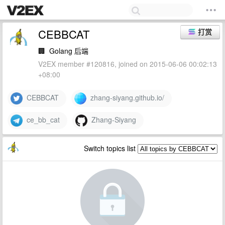
CEBBCAT
打赏
🏢
Golang 后端
V2EX member #120816, joined on 2015-06-06 00:02:13
+08:00
CEBBCAT
zhang-siyang.github.io/
ce_bb_cat
Zhang-Siyang
Switch topics list