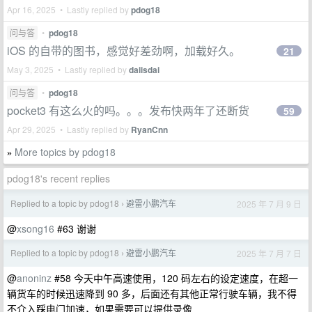
Apr 16, 2025 • Lastly replied by
pdog18
问与答
•
pdog18
iOS 的自带的图书，感觉好差劲啊，加载好久。
21
May 3, 2025 • Lastly replied by
daiisdai
问与答
•
pdog18
pocket3 有这么火的吗。。。发布快两年了还断货
59
Apr 29, 2025 • Lastly replied by
RyanCnn
More topics by pdog18
»
pdog18's recent replies
Replied to a topic by pdog18
避雷小鹏汽车
2025 年 7 月 9 日
›
@
xsong16
#63 谢谢
Replied to a topic by pdog18
避雷小鹏汽车
2025 年 7 月 7 日
›
@
anoninz
#58 今天中午高速使用，120 码左右的设定速度，在超一
辆货车的时候迅速降到 90 多，后面还有其他正常行驶车辆，我不得
不介入踩电门加速，如果需要可以提供录像