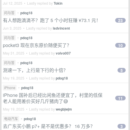
Jul 12, 2025 • Lastly replied by
Tokin
问与答
•
pdog18
有人想跑滴滴不？跑了 5 个小时狂赚 ¥73.1 元！
23
Jun 3, 2025 • Lastly replied by
lsdvincent
问与答
•
pdog18
pocket3 现在京东原价随便买了？
10
May 31, 2025 • Lastly replied by
volvo007
问与答
•
pdog18
测速一下，上行是下行的十倍？
5
May 19, 2025 • Lastly replied by
pdog18
iPhone
•
pdog18
iPhone 国补后已经比闲鱼还便宜了，村里的低保
11
老人能用差价买好几斤猪肉了😅
May 19, 2025 • Lastly replied by
wegbjwjm
电动汽车
•
pdog18
去广东买小鹏 p7+ 是不是优惠多？ 16 万多？
3