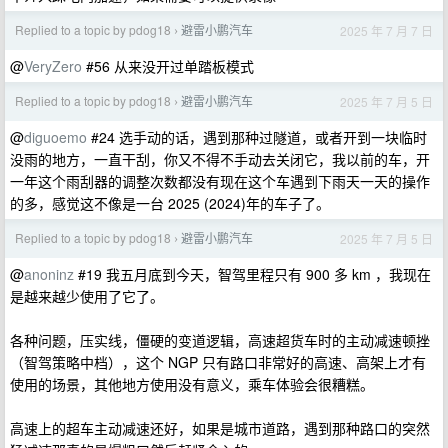
Replied to a topic by pdog18
避雷小鹏汽车
2025 年 7 月 7 日
›
@
VeryZero
#56 从来没开过单踏板模式
Replied to a topic by pdog18
避雷小鹏汽车
2025 年 7 月 5 日
›
@
diguoemo
#24 选手动的话，遇到那种过隧道，或者开到一块临时
没雨的地方，一直干刮，你又不得不手动去关闭它，我以前的车，开
一年这个雨刮器的调整次数都没有现在这个车遇到下雨天一天的操作
的多，感觉这不像是一台 2025 (2024)年的车子了。
Replied to a topic by pdog18
避雷小鹏汽车
2025 年 7 月 5 日
›
@
anoninz
#19 我五月底到今天，智驾里程只有 900 多 km ，我现在
是越来越少使用了它了。
各种问题，压实线，僵硬的变道逻辑，高速超货车时的主动减速顿挫
（智驾策略中档），这个 NGP 只有路口非常好的高速、高架上才有
使用的场景，其他地方使用没有意义，乘车体验会很糟糕。
高速上的超车主动减速还好，如果是城市道路，遇到那种路口的突然