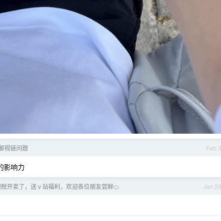
鄙视链问题
Feb 
k 的影响力
耙耙柑开卖了，送 v 站福利，欢迎各位朋友尝鲜🍊
Jan 2