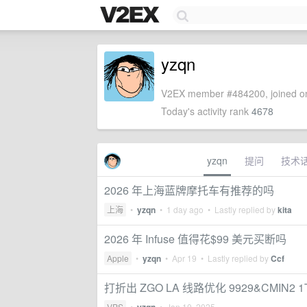
yzqn
V2EX member #484200, joined on
Today's activity rank
4678
yzqn
提问
技术
2026 年上海蓝牌摩托车有推荐的吗
上海
•
yzqn
•
1 day ago
• Lastly replied by
kita
2026 年 Infuse 值得花$99 美元买断吗
Apple
•
yzqn
•
Apr 19
• Lastly replied by
Ccf
打折出 ZGO LA 线路优化 9929&CMIN2 1T $
VPS
•
•
Jan 10, 2025