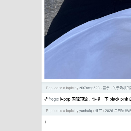
Replied to a topic by
zf07accp623
音乐
关于听歌的
›
›
@
fregie
k-pop 国际顶流，你搜一下 black pin
Replied to a topic by
yunhaiq
推广
2026 年自家
›
›
1