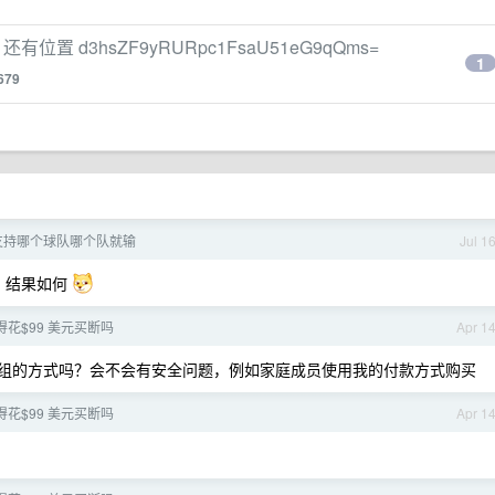
车 还有位置 d3hsZF9yRURpc1FsaU51eG9qQms=
1
679
支持哪个球队哪个队就输
Jul 1
题，结果如何
e 值得花$99 美元买断吗
Apr 1
组的方式吗？会不会有安全问题，例如家庭成员使用我的付款方式购买
e 值得花$99 美元买断吗
Apr 1