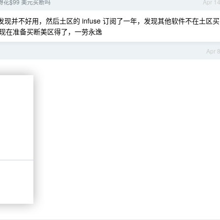
e 值得花$99 美元买断吗
Apr 1
了，发现并不好用，然后土区的 infuse 订阅了一年，发现其他软件不在土区买
现在准备买断美区得了，一劳永逸
Apr 