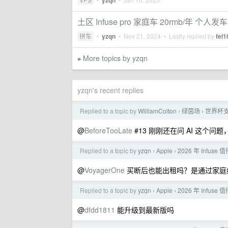
yzqn
土区 Infuse pro 家庭车 20rmb/年 个人发
拼车
•
yzqn
•
Nov 21, 2024
• Lastly replied by
fei1
More topics by yzqn
»
yzqn's recent replies
Replied to a topic by
WilliamColton
绿茵场
世界杯
›
›
@
BeforeTooLate
#13 刚刚还在问 AI 这个问
Replied to a topic by
yzqn
Apple
2026 年 Infus
›
›
@
VoyagerOne
买断后也能出租吗？是通过家庭
Replied to a topic by
yzqn
Apple
2026 年 Infus
›
›
@
dfdd1811
能升级到最新版吗