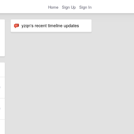
Home
Sign Up
Sign In
yzqn's recent timeline updates