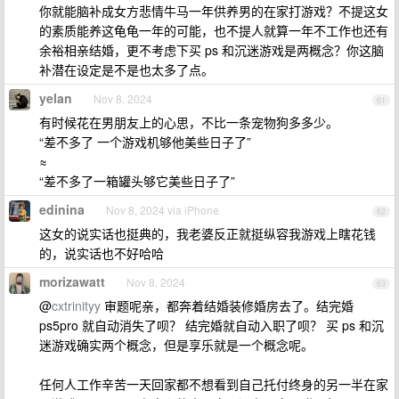
你就能脑补成女方悲情牛马一年供养男的在家打游戏？不提这女
的素质能养这龟龟一年的可能，也不提人就算一年不工作也还有
余裕相亲结婚，更不考虑下买 ps 和沉迷游戏是两概念？你这脑
补潜在设定是不是也太多了点。
yelan
Nov 8, 2024
61
有时候花在男朋友上的心思，不比一条宠物狗多多少。
“差不多了 一个游戏机够他美些日子了”
≈
“差不多了一箱罐头够它美些日子了”
edinina
Nov 8, 2024 via iPhone
62
这女的说实话也挺典的，我老婆反正就挺纵容我游戏上瞎花钱
的，说实话也不好哈哈
morizawatt
Nov 8, 2024
63
@
cxtrinityy
审题呢亲，都奔着结婚装修婚房去了。结完婚
ps5pro 就自动消失了呗？ 结完婚就自动入职了呗？ 买 ps 和沉
迷游戏确实两个概念，但是享乐就是一个概念呢。
任何人工作辛苦一天回家都不想看到自己托付终身的另一半在家