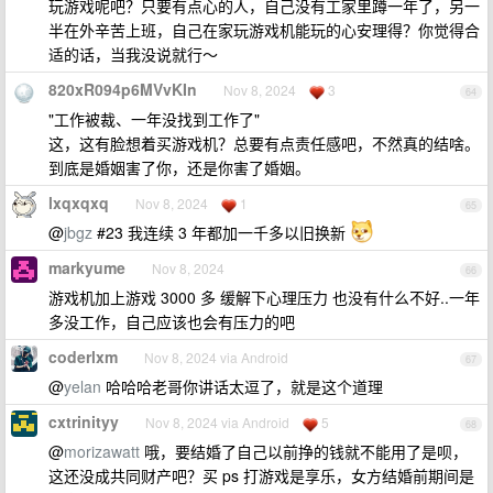
玩游戏呢吧？只要有点心的人，自己没有工家里蹲一年了，另一
半在外辛苦上班，自己在家玩游戏机能玩的心安理得？你觉得合
适的话，当我没说就行～
820xR094p6MVvKIn
Nov 8, 2024
3
64
"工作被裁、一年没找到工作了"
这，这有脸想着买游戏机？总要有点责任感吧，不然真的结啥。
到底是婚姻害了你，还是你害了婚姻。
lxqxqxq
Nov 8, 2024
1
65
@
jbgz
#23 我连续 3 年都加一千多以旧换新
markyume
Nov 8, 2024
66
游戏机加上游戏 3000 多 缓解下心理压力 也没有什么不好..一年
多没工作，自己应该也会有压力的吧
coderlxm
Nov 8, 2024 via Android
67
@
yelan
哈哈哈老哥你讲话太逗了，就是这个道理
cxtrinityy
Nov 8, 2024 via Android
5
68
@
morizawatt
哦，要结婚了自己以前挣的钱就不能用了是呗，
这还没成共同财产吧？买 ps 打游戏是享乐，女方结婚前期间是