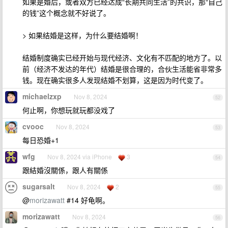
如果是婚后，或者双方已经达成“长期共同生活”的共识，那“自己
的钱”这个概念就不好说了。
> 如果结婚是这样，为什么要结婚啊！
结婚制度确实已经开始与现代经济、文化有不匹配的地方了。以
前（经济不发达的年代）结婚是很合理的，合伙生活能省非常多
钱。现在确实很多人发现结婚不划算，这是因为时代变了。
michaelzxp
Nov 8, 2024
52
何止啊，你想玩就玩都没戏了
cvooc
Nov 8, 2024
53
每日恐婚+1
wfg
Nov 8, 2024 via iPhone
3
54
跟結婚沒關係，跟人有關係
sugarsalt
Nov 8, 2024
2
55
@
morizawatt
#14 好龟啊。
morizawatt
Nov 8, 2024
56