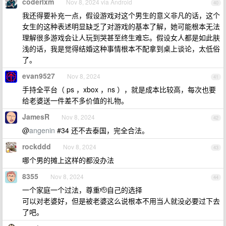
coderlxm
Nov 8, 2024 via Android
40
我还得要补充一点，假设游戏对这个男生的意义非凡的话，这个
女生的这种表述明显缺乏了对游戏的基本了解，她可能根本无法
理解很多游戏会让人玩到哭甚至终生难忘。假设女人都是如此肤
浅的话，我是觉得结婚这种事情根本不配拿到桌上谈论，太低俗
了。
evan9527
Nov 8, 2024
41
手持全平台（ ps ，xbox ，ns ），就是成本比较高，每次也要
给老婆送一件差不多价值的礼物。
JamesR
Nov 8, 2024
42
@
angenin
#34 还不去泰国，完全合法。
rockddd
Nov 8, 2024
43
哪个男的摊上这样的都没办法
8355
Nov 8, 2024
44
一个家庭一个过法，尊重🫡自己的选择
可以对老婆好，但是被老婆这么说根本不用当人就没必要过下去
了吧。