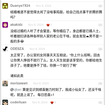
Duanye7X24
Nov 8, 2024
26
结婚难道不是觉得太闲了没啥事捣鼓，给自己找点事干折腾折腾
吗？
akakidz
Nov 8, 2024
2
27
没结过婚的人听了才会窒息，等你婚后了，身边都是已婚人士，
听着媳妇讲各种各样别人家的老公在干啥，就会发现🐢男不是一
般的多😂
ODESZA
Nov 8, 2024
28
太正常了，办公室的女同事天天互相说，“你上什么班啊，回去
让你男人挣钱不就行了么，女人天生就是该享受的，你都给他生
孩子了，他要是挣不了钱，你换一个就行了啊”
诸如此类
morizawatt
Nov 8, 2024
29
@
cjban
算是见识到顺直魅力时刻了，我成小仙女了，还没干啥
呢，就造上谣了。 每日恐直+1
coderluan
Nov 8, 2024
9
30