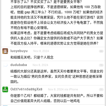
不享乐了么？不买买买了么？是不是要男女平等？
上班的目的是挣钱养家，不是道德绑架，如果他有 100 万存款
呢，他能 gap 两三年么？不行的话，1000 万呢？如果他的经济
能支持他的生活又不拖累家庭，凭什么他不能在家打游戏？说到
底是你在假设他不上班会让女方经济投入大于龟龟罢了，不然我
不明白有啥不能心安理得。
如果这样考虑，是不是要考虑结婚后将成为共同财产的男女方提
供的入金占比？你确定女方提供的存款或不动产大于男方？如果
不能双方投入持平，哪来的道德优势让女方觉得是她在供养？
luoyebuyu
Nov 8, 2024
69
和结婚无关吧，只是个人观念
dudubaba
Nov 8, 2024
70
结婚的大部分还真是这样，虽然天天吵着要男女平等，但是女的
一致认为婚后“男的负责养家，女的负责花”这种思想还是根深蒂
固的。
Od37v61n5s89gXx8
Nov 8, 2024 via iPhone
71
你是那个乙吗？都结婚了，大家的钱都是共有财产。所以不要和
自己价值观差异大的人结婚，否则以后一地鸡毛