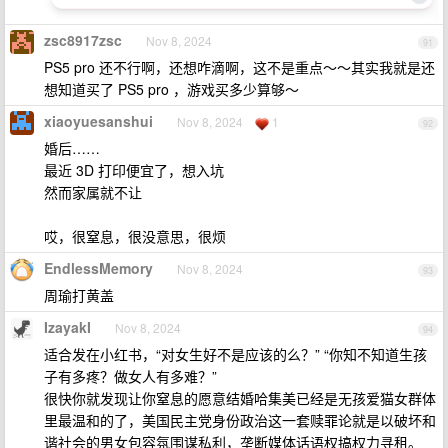
zsc8917zsc
Nov 8, 2024
91
PS5 pro 还不行啊，还想咋滴啊，这不是重点～～其实我就是还
想知道买了 PS5 pro ，游戏买多少算够～
xiaoyuesanshui
Nov 8, 2024
1
92
婚后……
最近 3D 打印便宜了，想入坑
然而家属就不让
哎，很窒息，很没意思，很烦
EndlessMemory
Nov 8, 2024
93
周瑜打黄盖
IzayakI
Nov 8, 2024
94
适合发在小红书，“对女生好不是应该的么？” “你知不知道生孩
子有多疼？做女人有多难？”
很快你就发现让你窒息的愿意结婚哈集美已经是无孩爱猫女群体
里最温和的了，美国民主党身份政治这一套赎罪论就是以破坏和
谐社会的男女包容氛围谋私利，垄断媒体话语权搞权力寻租。