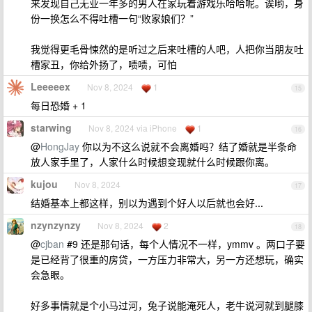
来发现自己无业一年多的男人在家玩着游戏乐哈哈呢。诶哟，身
份一换怎么不得吐槽一句“败家娘们？”
我觉得更毛骨悚然的是听过之后来吐槽的人吧，人把你当朋友吐
槽家丑，你给外扬了，啧啧，可怕
Leeeeex
Nov 8, 2024
1
15
每日恐婚 + 1
starwing
Nov 8, 2024 via iPhone
1
16
@
HongJay
你以为不这么说就不会离婚吗？结了婚就是半条命
放人家手里了，人家什么时候想变现就什么时候跟你离。
kujou
Nov 8, 2024
17
结婚基本上都这样，别以为遇到个好人以后就也会好...
nzynzynzy
Nov 8, 2024
2
18
@
cjban
#9 还是那句话，每个人情况不一样，ymmv 。两口子要
是已经背了很重的房贷，一方压力非常大，另一方还想玩，确实
会急眼。
好多事情就是个小马过河，兔子说能淹死人，老牛说河就到腿膝