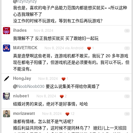
@
nzynzynzy
我也是，喜欢的电子产品能力范围内都是想买就买= =所以这种
心态我理解不了
没工作的时候不玩游戏，等到有工作后再玩游戏？
ihades
Nov 8, 2024
10
我理解不了 反正我想买就买 买了跟媳妇一起玩
MAVETRICK
Nov 8, 2024 via Android
1
11
真是造孽啊这些老哥，连游戏机都不敢买，我玩了 20 多年游戏
现在都电子阳痿了，但游戏机还是必须要有的。我可以不玩，但
不能没有。
HongJay
Nov 8, 2024
1
12
@
NoobNoob030
要这么说集美不得给你离婚了
niubee1
Nov 8, 2024
2
13
结婚对男的来说，绝对不是好事情，哈哈
morizawatt
Nov 8, 2024
12
14
谁都有情绪，怎么就不是气话呢？
婚后利益共同体了，这时候不提同林鸟了？ 媳妇儿上一天班回