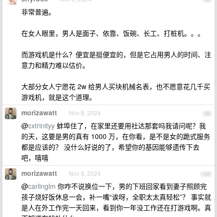
非常普遍。
在女人眼里，男人是面子、依靠、饭碗、长工、打桩机。。。
而游戏机是什么？便宜是挺便宜的，但是它占用男人的时间、注
意力和精力难以估价。
大部分女人宁愿花 2w 给男人买块机械名表，也不愿意花几千买
游戏机，就是这个道理。
morizawatt
Nov 8, 2024
99
@
cxtrinityy
蚌埠住了，在家里还要用社达那套吗我请问呢？我
的天，这要是男的真有 1000 万，在你看，是不是女的跪式服务
都是应该的？ 没什么好说的了，希望你的基因能够遗传下去
吧，嘻嘻
morizawatt
Nov 8, 2024
100
@
carlinglm
你咋不说换位一下，男的下班回家看到妻子照顾完
孩子烧好饭休息一会，补一嘴“诶呀，全职太太真轻松”？ 事实就
是人在外工作完一天回来，看到你一年没工作还在打游戏啊。真