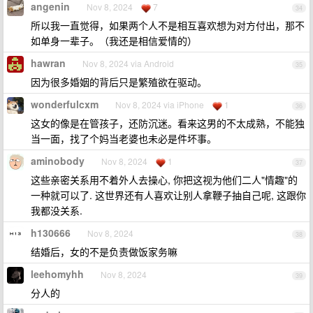
angenin
Nov 8, 2024
7
34
所以我一直觉得，如果两个人不是相互喜欢想为对方付出，那不
如单身一辈子。（我还是相信爱情的）
hawran
Nov 8, 2024 via Android
35
因为很多婚姻的背后只是繁殖欲在驱动。
wonderfulcxm
Nov 8, 2024 via iPhone
1
36
这女的像是在管孩子，还防沉迷。看来这男的不太成熟，不能独
当一面，找了个妈当老婆也未必是件坏事。
aminobody
Nov 8, 2024
1
37
这些亲密关系用不着外人去操心, 你把这视为他们二人"情趣"的
一种就可以了. 这世界还有人喜欢让别人拿鞭子抽自己呢, 这跟你
我都没关系.
h130666
Nov 8, 2024
38
结婚后，女的不是负责做饭家务嘛
leehomyhh
Nov 8, 2024
39
分人的