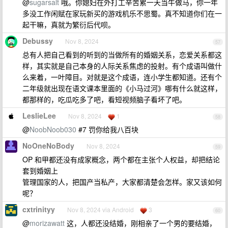
@
sugarsalt
哦。你媳妇在外打工辛苦累一天当牛做马，你一年
多没工作闲赋在家玩新买的游戏机乐不思蜀。真不知道你们在一
起干嘛，真就为繁衍后代呗。
Debussy
Nov 8, 2024
57
总有人把自己看到的听到的当做所有的婚姻关系，恋爱关系都这
样，其实就是自己本身的人际关系焦虑的投射。有个成语叫做什
么来着，一叶障目。对就是这个成语，连小学生都知道。还有个
二年级就出现在语文课本里面的《小马过河》哪有什么就这样，
都那样的，吃瓜吃多了吧，看短视频脑子看坏了吧。
LeslieLee
Nov 8, 2024
1
58
@
NoobNoob030
#7 罚你给我八百块
NoOneNoBody
Nov 8, 2024
59
OP 和甲都还没有成家概念，两个都在主张个人权益，却把结论
套到婚姻上
管理国家的人，把国产当私产，大家都清楚会怎样。家又该如何
呢？
cxtrinityy
Nov 8, 2024 via Android
3
60
@
morizawatt
这，人都还没结婚，刚相亲了一个男的要结婚，