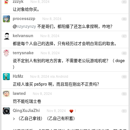
zzzyk
Nov 8, 2024
45
让对象给你买。
processzzp
Nov 8, 2024
46
@
nzynzynzy
不是哥们，都阳痿了还怎么拿捏啊，咋地？
kelvansun
Nov 8, 2024
47
都是每个人自己的选择，只有经历过才会明白背后的取舍。
terrysnake
Nov 8, 2024
48
说不定别人有别的地方厉害，不需要老公玩游戏机呢？（ doge
）
HzMz
Nov 8, 2024 via Android
49
正经人谁买 ps5pro 啊，而且现在刚出不正贵吗？
lawted
Nov 8, 2024
50
罚不能吃瑞士卷
QingXuJiaZhi
Nov 8, 2024
1
51
> （乙自己拿钱）（乙自己有积蓄）