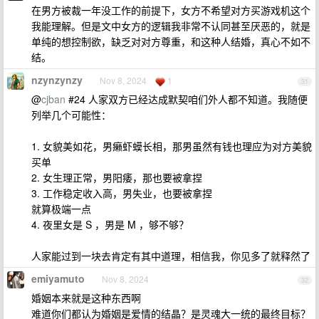
在男方被裁一年没工作的前提下，女方不希望对方买游戏机这个
我能理解。但是文中女方的逻辑我非常不认同甚至厌恶的，就是
单纯的想控制欲，缺乏对对方尊重，和这种人结婚，真心不如不
结。
nzynzynzy
Nov 8, 2024
1
31
@
cjban
#24 人家双方已经达成默契咱们外人都不知道。我随便
列举几个可能性：
1. 女貌美如花，男癞虾蟆长相，那男虽然有钱也理应为对方美貌
买单
2. 女生理正常，男阳痿，那也要被拿捏
3. 工作稳定收入高，男失业，也要被拿捏
就算极端一点
4. 夜里女是 S ，男是 M ，够不够？
人家能过到一块去肯定有其中道理，相信我，你见多了就释然了
emiyamuto
Nov 8, 2024
32
婚姻本来就是这种东西啊
难道你们都认为婚姻是爱情的结晶？是灵魂大一统的最终目标？