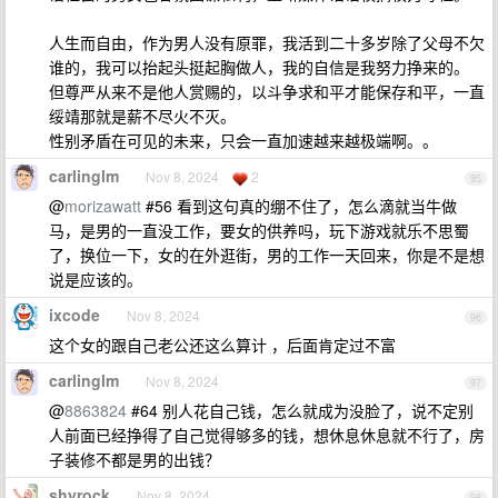
人生而自由，作为男人没有原罪，我活到二十多岁除了父母不欠
谁的，我可以抬起头挺起胸做人，我的自信是我努力挣来的。
但尊严从来不是他人赏赐的，以斗争求和平才能保存和平，一直
绥靖那就是薪不尽火不灭。
性别矛盾在可见的未来，只会一直加速越来越极端啊。。
carlinglm
Nov 8, 2024
2
95
@
morizawatt
#56 看到这句真的绷不住了，怎么滴就当牛做
马，是男的一直没工作，要女的供养吗，玩下游戏就乐不思蜀
了，换位一下，女的在外逛街，男的工作一天回来，你是不是想
说是应该的。
ixcode
Nov 8, 2024
96
这个女的跟自己老公还这么算计 ，后面肯定过不富
carlinglm
Nov 8, 2024
97
@
8863824
#64 别人花自己钱，怎么就成为没脸了，说不定别
人前面已经挣得了自己觉得够多的钱，想休息休息就不行了，房
子装修不都是男的出钱？
shyrock
Nov 8, 2024
98