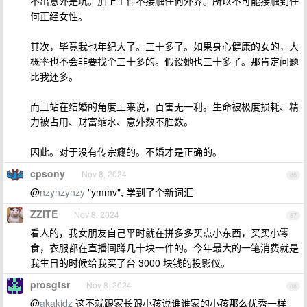
不出意外是坑。加上工作不接触任何外界。所以不可能接触到任
何正经女性。
其次，毕竟我也年纪大了。三十多了。如果身心健康的女的，大
概率也不会非要找个三十多的。假设她也三十多了。那肯定问题
比我还多。
而且站在结婚的角度上来说，百害无一利。生命被极度损耗、精
力被占用、财富缩水、意外数不胜数。
因此。对于没有传宗瘾的。不婚才是正确的。
cpsony
Nov 8, 2024
86
@
nzynzynzy
"ymmv", 学到了个新词汇
ZZITE
Nov 8, 2024
87
看人的，我女朋友自己平时就在拼多多买点小东西，买买小零
食，衣服都在直播间蹲几十块一件的。今年最大的一笔消费就是
我生日的时候给我买了台 3000 块钱的投影仪。
prosgtsr
Nov 8, 2024
88
@
akakidz
这不就跟家长跟小孩说谁谁家的小孩那么优秀一样