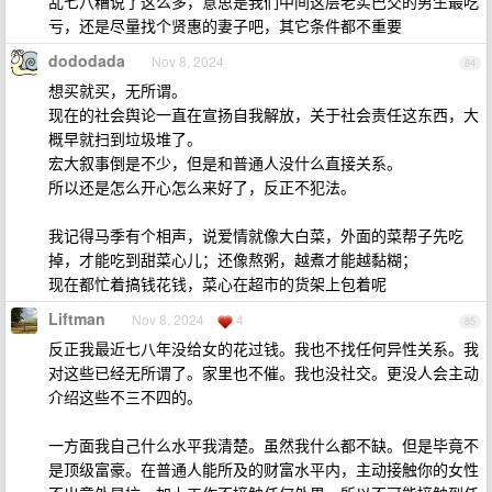
乱七八糟说了这么多，意思是我们中间这层老实巴交的男生最吃
亏，还是尽量找个贤惠的妻子吧，其它条件都不重要
dododada
Nov 8, 2024
84
想买就买，无所谓。
现在的社会舆论一直在宣扬自我解放，关于社会责任这东西，大
概早就扫到垃圾堆了。
宏大叙事倒是不少，但是和普通人没什么直接关系。
所以还是怎么开心怎么来好了，反正不犯法。
我记得马季有个相声，说爱情就像大白菜，外面的菜帮子先吃
掉，才能吃到甜菜心儿；还像熬粥，越煮才能越黏糊；
现在都忙着搞钱花钱，菜心在超市的货架上包着呢
Liftman
Nov 8, 2024
4
85
反正我最近七八年没给女的花过钱。我也不找任何异性关系。我
对这些已经无所谓了。家里也不催。我也没社交。更没人会主动
介绍这些不三不四的。
一方面我自己什么水平我清楚。虽然我什么都不缺。但是毕竟不
是顶级富豪。在普通人能所及的财富水平内，主动接触你的女性