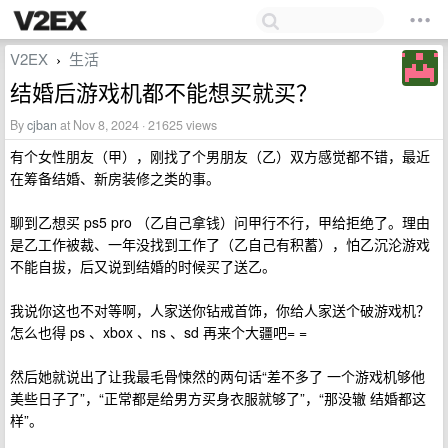
V2EX
生活
›
结婚后游戏机都不能想买就买？
By
cjban
at Nov 8, 2024 · 21625 views
有个女性朋友（甲），刚找了个男朋友（乙）双方感觉都不错，最近
在筹备结婚、新房装修之类的事。
聊到乙想买 ps5 pro （乙自己拿钱）问甲行不行，甲给拒绝了。理由
是乙工作被裁、一年没找到工作了（乙自己有积蓄），怕乙沉沦游戏
不能自拔，后又说到结婚的时候买了送乙。
我说你这也不对等啊，人家送你钻戒首饰，你给人家送个破游戏机？
怎么也得 ps 、xbox 、ns 、sd 再来个大疆吧= =
然后她就说出了让我最毛骨悚然的两句话“差不多了 一个游戏机够他
美些日子了”，“正常都是给男方买身衣服就够了”，“那没辙 结婚都这
样”。