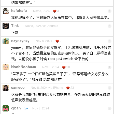
结婚都这样”。”
hafuhafu
Nov 8, 2024
3
4
我也理解不了，不过既然人家乐在其中，那就让人家慢慢享受。
Tink
Nov 8, 2024 via Android
5
正常
nzynzynzy
Nov 8, 2024
2
6
ymmv ，我家我俩都是想买就买，手机游戏机电脑，几千块钱穷
不了富不了。当然最主要的因素是没时间玩，买了自己觉得浪费
钱。以前没小孩子时候 xbox ps4 switch 全平台的
NoobNoob030
Nov 8, 2024
20
7
“差不多了 一个口红够他美些日子了”，“正常都是给女方买身衣
服就够了”，“那没辙 结婚都这样”
cameco
Nov 8, 2024 via iPhone
23
8
这就是我国的“扭曲”的恋爱和婚姻关系。在外面表现的越卑微越
低声就表示越爱。
cjban
Nov 8, 2024
OP
9