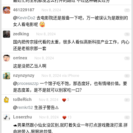
最近忙的主机都没怎么打开的路过 不过这种确实过分
461229187
Nov 8, 2024
77
@
KevinDo2
去电影院还是报备一下吧，万一被误认为是跟别的
女人看电影呢
zedking
Nov 8, 2024
78
国内把传宗接代看的太重，很多人看似高新科技产业工作，内心
还是老祖宗那一套
orrinex
Nov 8, 2024
79
这是没把乙当人啊
nzynzynzy
Nov 8, 2024 via iPhone
80
@
processzzp
一个馆子吃不饱，那态度好，也有情绪价值。要
是态度差，是不是就可以别家吃一口？
toBeRich
Nov 8, 2024
3
81
@
remkr52
生孩子警告⚠️
Loserzhu
Nov 8, 2024
13
82
🐢男果然跟小仙女没区别,就盯着失业一年打点游戏撒泼打滚.拼
命地带入,狠狠地共情.