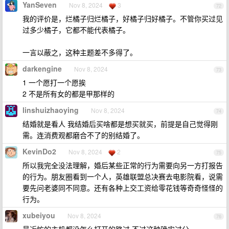
YanSeven
Nov 8, 2024
3
72
我的评价是，烂橘子归烂橘子，好橘子归好橘子。不管你买过见
过多少橘子，它都不能代表橘子。
一言以蔽之，这种主题差不多得了。
darkengine
Nov 8, 2024
73
1 一个愿打一个愿挨
2 不是所有女的都是甲那样的
linshuizhaoying
Nov 8, 2024
74
结婚就是看人 我结婚后买啥都是想买就买，前提是自己觉得刚
需。连消费观都磨合不了的别结婚了。
KevinDo2
Nov 8, 2024
2
75
所以我完全没法理解，婚后某些正常的行为需要向另一方打报告
的行为。朋友圈看到一个人，英雄联盟总决赛去电影院看，说需
要先问老婆同不同意。还有各种上交工资给零花钱等奇奇怪怪的
行为。
xubeiyou
Nov 8, 2024
76