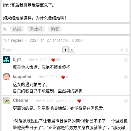
她说完后我感觉我要窒息了。
如果结婚是这样，为什么要结婚啊！
结婚
游戏机
购买
181 replies
•
2024-11-27 11:41:16 +08:00
Page 1
1
of 2
2
bjy1
Nov 8, 2024
62
1
尊重他人命运，我绝不惯着傻杯
keppelfei
Nov 8, 2024
6
2
这女的遇到帕男了。
自己的钱自己不能控制，显然男的舔狗
Cheons
Nov 8, 2024 via Android
7
3
更离谱的是。你觉得毛骨悚然，她觉得是在秀恩爱。
“然后她就说出了让我最毛骨悚然的两句话“差不多了 一个游戏机
够他美些日子了”，“正常都是给男方买身衣服就够了”，“那没辙