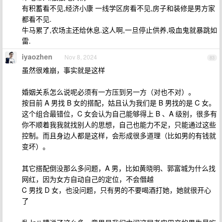
有积蓄看不见,经济小康 一线学区房看不见,房子和装修是男方家
都看不见.
牛马累了,农场主还给休息.这人啊,一旦停止供养,吸血鬼就暴跳如
雷.
iyaozhen
Nov 8, 2024
83
虽然很难崩，事实就是这样
婚姻关系怎么说呢必须有一方压到另一方（对也不对）。
按目前 A 男找 B 女的搭配，姑且认为我们是 B 男找的是 C 女。
这个组合最错位，C 女会认为自己能够得上 B 、A 级别，很多有
你不顺着我我就找别人的思想，自己也能力不足，只能通过这些
控制。而且身边人都是这样，会形成很多道理（比如男的有钱就
变坏）。
其它搭配倒没那么多问题，A 男，比如黄晓明、郭富城为什么找
网红，因为女方自动自己的定位，不会僭越
C 男找 D 女，也没问题，只有男的不要喝酒打她，她就很开心
了