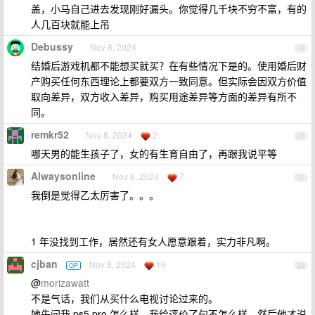
盖，小马自己进去发现刚好漏头。你觉得几千块不穷不富，有的
人几百块就能上吊
Debussy
Nov 8, 2024
19
结婚后游戏机都不能想买就买？在有些情况下是的。使用婚后财
产购买任何东西理论上都要双方一致同意。但实际会因双方价值
取向差异，双方收入差异，购买用途差异等方面的差异有所不
同。
remkr52
Nov 8, 2024
2
20
哪天男的能生孩子了，女的有生育自由了，再跟我说平等
Alwaysonline
Nov 8, 2024
7
21
我倒是觉得乙太厉害了。。。
1 年没找到工作，居然还有女人愿意跟着，实力非凡啊。
cjban
Nov 8, 2024
16
OP
22
@
morizawatt
不是气话，我们从买什么电视讨论过来的。
她先问我 ps5 pro 怎么样，我给评价了句不怎么样，然后他才说