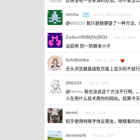
反爬没有一劳永逸的办法。你不管怎么
renmu
Mar 21, 2024 via Android
OP
@
dhb233
我只是随便提了一种方法，
ZnductR0MjHvjRQ3
Mar 21, 2024
没屁用 防一防脚本小子
lichdkimba
2
Mar 21, 2024
无头浏览器直接取页面上显示的不就行
dhb233
Mar 21, 2024
@
renmu
我也没说这个方法不行啊。
人在用什么技术爬你的网站。就算今天
weeei
Mar 21, 2024
知乎使用特殊字体反爬虫，眼睛看的内
devswork
Mar 21, 2024