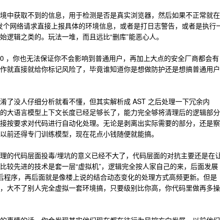
境中获取不到的信息，用于检测是否是真实浏览器，然后如果不正常就在
者是发个网络请求直接上报具体的环境信息，或者是打日志警告，或者是执行
始逻辑之类的。玩法一堆，而且远比“删库”能恶心人。
 0 ，你也无法保证你不会影响到普通用户，再加上大点的安全厂商都会有
作就直接就给你标记风险了，毕竟谁知道你是想做防护还是想搞普通用户
淆了没人仔细分析就看不懂，但其实解析成 AST 之后处理一下冗余内
的大语言模型上下文长度已经足够长了，能力完全够将清理后的逻辑部分
接按要求对代码进行自动化处理。无论是剥离出实际需要的部分，还是察
以前还得专门训练模型，现在花点小钱随便就能搞。
理的代码层面投毒/埋坑的意义已经不大了，代码层面的对抗主要还是在
比较先进的技术是套一层“虚拟机”，逻辑完全按人家自己的来，后面发展
编译后程序，再后面就是像楼上说的结合动态变化的处理方式高频更新。但是
，大不了别人完全虚拟一套环境搞，只要级别比你高，你代码里做再多操