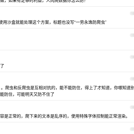
做，如果有足够的利益，人肉爬数据你怎么防？
1
使用沙盒就能处理这个方案，标题也没写“一劳永逸防爬虫”
1
1
了
1
。。爬虫和反爬虫是互相对抗的，能不能防住，得上了才知道，你哪知道
能防住，可能明天又防不住了
1
容是正常的，爬下来的文本是乱序的，使用特殊字体控制能正常渲染。
1