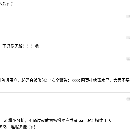
怎么对付？
1
1
下好像无解！！！😂
2
到普通用户，起码会被曝光：“安全警告：xxxx 网页挂病毒木马，大家不要
2
 模型分析，不通过就故意拖慢响应或者 ban JA3 指纹 1 天
做的，仍然一堆服务能打码