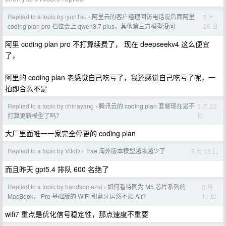
Replied to a topic by lynn1su
阿里云的客户经理回访电话说后面阿里
5 月
›
26 日
coding plan pro 挡位会上 qwen3.7 plus，其他第三方模型没问
阿里 coding plan pro 不打算续费了， 现在 deepseekv4 这么便宜
了，
阿里的 coding plan 老感觉自己吃亏了，我还感觉自己吃亏了呢，一
拍即合么不是
Replied to a topic by chinayang
腾讯云的 coding plan 套餐现在是不
5 月 22
›
日
打算更新模型了吗？
大厂里面唯一一家完全停更的 coding plan
Replied to a topic by VitoD
Trae 海外版本模型越来越少了
5 月 13 日
›
而且昨天 gpt5.4 排队 600 名绝了
Replied to a topic by handsomezai
如何看待同为 M5 芯片系列的
5 月
›
11 日
MacBook， Pro 基础版的 WiFi 和蓝牙居然不如 Air？
wifi7 重点是优化信号稳定性，那点速度不重要