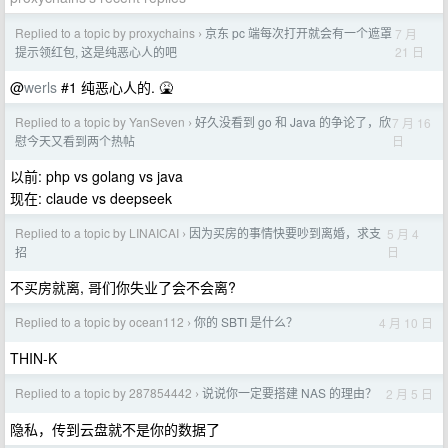
Replied to a topic by proxychains
京东 pc 端每次打开就会有一个遮罩
7 月
›
21 日
提示领红包, 这是纯恶心人的吧
@
werls
#1 纯恶心人的. 🤮
Replied to a topic by YanSeven
好久没看到 go 和 Java 的争论了，欣
7 月 16
›
日
慰今天又看到两个热帖
以前: php vs golang vs java
现在: claude vs deepseek
Replied to a topic by LINAICAI
因为买房的事情快要吵到离婚，求支
5 月 4
›
日
招
不买房就离, 哥们你失业了会不会离?
Replied to a topic by ocean112
你的 SBTI 是什么？
4 月 10 日
›
THIN-K
Replied to a topic by 287854442
说说你一定要搭建 NAS 的理由？
2 月 5 日
›
隐私，传到云盘就不是你的数据了