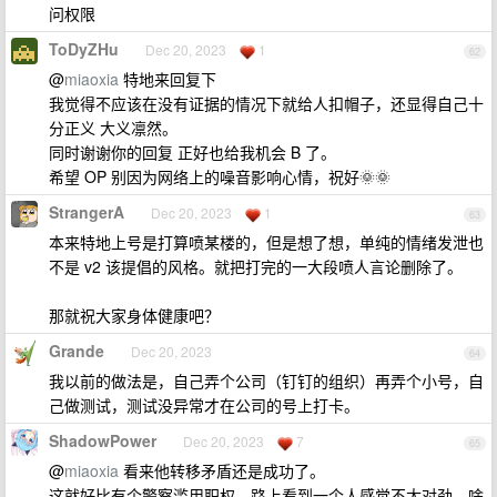
问权限
ToDyZHu
Dec 20, 2023
1
62
@
miaoxia
特地来回复下
我觉得不应该在没有证据的情况下就给人扣帽子，还显得自己十
分正义 大义凛然。
同时谢谢你的回复 正好也给我机会 B 了。
希望 OP 别因为网络上的噪音影响心情，祝好🌞🌞
StrangerA
Dec 20, 2023
1
63
本来特地上号是打算喷某楼的，但是想了想，单纯的情绪发泄也
不是 v2 该提倡的风格。就把打完的一大段喷人言论删除了。
那就祝大家身体健康吧？
Grande
Dec 20, 2023
64
我以前的做法是，自己弄个公司（钉钉的组织）再弄个小号，自
己做测试，测试没异常才在公司的号上打卡。
ShadowPower
Dec 20, 2023
7
65
@
miaoxia
看来他转移矛盾还是成功了。
这就好比有个警察滥用职权，路上看到一个人感觉不太对劲，啥