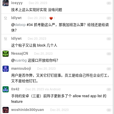
iosyyy
Dec 20, 2023
80
技术上这么实现好实现 没啥问题
ldlywt
Dec 20, 2023
1
81
@
datocp
#34 抓考勤这么严，那我加班怎么算？给钱还是给调
休？
ldlywt
Dec 20, 2023
82
这个帖子又让我 block 几个人
NessajCN
Dec 20, 2023
83
@
xuanbg
这接口开放给你吗？
mantouboji
Dec 20, 2023
84
用户是否作弊，又关它钉钉屁事。员工是给自己所在企业打工，
又不是给他钉钉。
0x42
Dec 20, 2023 via Android
85
手持的安卓（三星）前阵子更新多了个 allow read app list 的
feature
woshinide300yuan
Dec 20, 2023
86