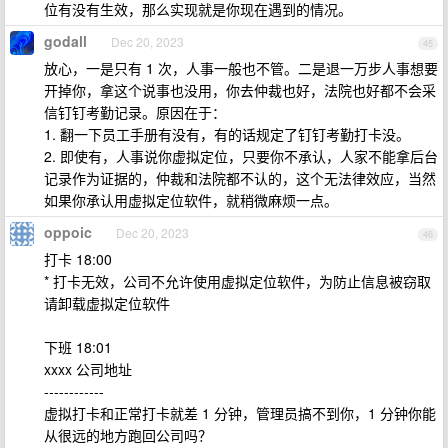
位有没有生效，那么实现就是你现在遇到的情况。
godall
Dec 20, 2023
45
放心，一是只有 1 次，人事一般也不管。二是退一万步人事想要
开掉你，拿这个说事也没用，你去仲裁也好，法院也好都不会采
信钉钉考勤记录。原因在于：
1. 翻一下员工手册有没有，有的话规定了钉钉考勤打卡没。
2. 即使有，人事说你虚拟定位，只要你不承认，人家不能拿后台
记录作为证据的，仲裁和法院都不认的，这个无法律效应，当然
如果你承认用虚拟定位软件，就稍微麻烦一点。
oppoic
Dec 20, 2023
46
打卡 18:00
* 打卡无效，公司不允许使用虚拟定位软件，为防止信息被窃取
请卸载虚拟定位软件
下班 18:01
xxxx 公司地址
------------
虚拟打卡和正常打卡就差 1 分钟，管理员搞不到你，1 分钟你能
从很远的地方跑回公司吗？