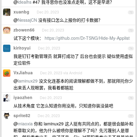
@
idealhs
#47 我寻思你也没准点走啊，这不是早退？
xuanbg
Dec 20, 2023
72
@
NessajCN
没有接口怎么上报你的打卡数据？
zbowen66
Dec 20, 2023
73
试下这个模块：
https://github.com/Dr-TSNG/Hide-My-Applist
kiritoyui
Dec 20, 2023
74
我是钉钉考勤管理员 就算打成功了 后台也会提示 疑似使用虚拟
定位软件
VxJiahua
Dec 20, 2023 via Android
75
@
laminux29
没文化连基本的阅读理解都做不到，那就拜托你少
出来丢人现眼罢，我看着都尴尬
iyaozhen
Dec 20, 2023
76
从技术角度 它怎么知道你用没用，只知道你装没装吧
sprite82
Dec 20, 2023
77
@
miaoxia
你和 laminux29 这人挺有共同点的，都是很会脑补和
断章取义的，他为什么被喷你是理解不了吗？先污蔑别人是罪