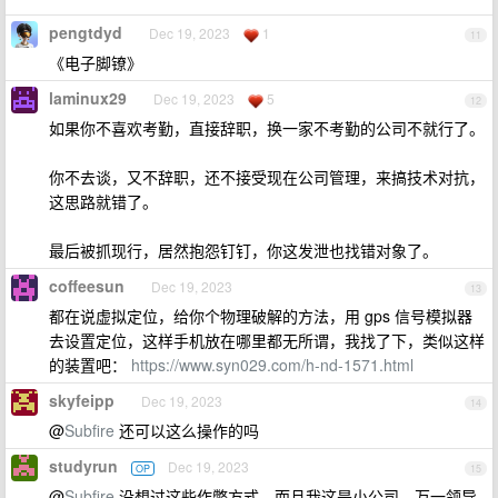
pengtdyd
Dec 19, 2023
1
11
《电子脚镣》
laminux29
Dec 19, 2023
5
12
如果你不喜欢考勤，直接辞职，换一家不考勤的公司不就行了。
你不去谈，又不辞职，还不接受现在公司管理，来搞技术对抗，
这思路就错了。
最后被抓现行，居然抱怨钉钉，你这发泄也找错对象了。
coffeesun
Dec 19, 2023
13
都在说虚拟定位，给你个物理破解的方法，用 gps 信号模拟器
去设置定位，这样手机放在哪里都无所谓，我找了下，类似这样
的装置吧：
https://www.syn029.com/h-nd-1571.html
skyfeipp
Dec 19, 2023
14
@
Subfire
还可以这么操作的吗
studyrun
Dec 19, 2023
OP
15
@
Subfire
没想过这些作弊方式，而且我这是小公司，万一领导