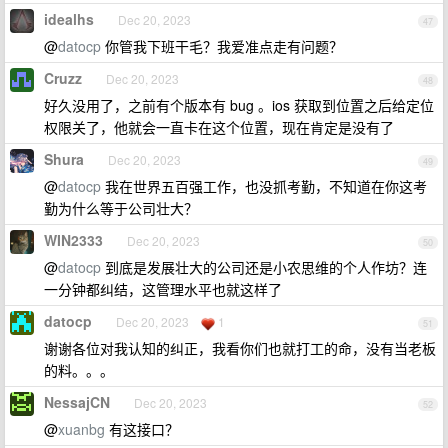
idealhs
Dec 20, 2023
47
@
datocp
你管我下班干毛？我爱准点走有问题？
Cruzz
Dec 20, 2023
48
好久没用了，之前有个版本有 bug 。ios 获取到位置之后给定位
权限关了，他就会一直卡在这个位置，现在肯定是没有了
Shura
Dec 20, 2023
49
@
datocp
我在世界五百强工作，也没抓考勤，不知道在你这考
勤为什么等于公司壮大？
WIN2333
Dec 20, 2023
50
@
datocp
到底是发展壮大的公司还是小农思维的个人作坊？连
一分钟都纠结，这管理水平也就这样了
datocp
Dec 20, 2023
1
51
谢谢各位对我认知的纠正，我看你们也就打工的命，没有当老板
的料。。。
NessajCN
Dec 20, 2023
52
@
xuanbg
有这接口？