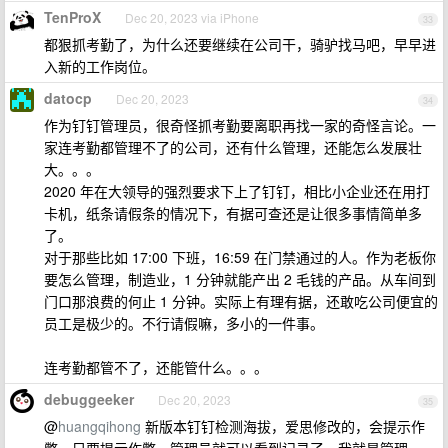
TenProX
Dec 20, 2023 via iPhone
33
都狠抓考勤了，为什么还要继续在公司干，骑驴找马吧，早早进
入新的工作岗位。
datocp
Dec 20, 2023
34
作为钉钉管理员，很奇怪抓考勤要离职再找一家的奇怪言论。一
家连考勤都管理不了的公司，还有什么管理，还能怎么发展壮
大。。。
2020 年在大领导的强烈要求下上了钉钉，相比小企业还在用打
卡机，纸条请假条的情况下，有据可查还是让很多事情简单多
了。
对于那些比如 17:00 下班，16:59 在门禁通过的人。作为老板你
要怎么管理，制造业，1 分钟就能产出 2 毛钱的产品。从车间到
门口那浪费的何止 1 分钟。实际上有理有据，还敢吃公司便宜的
员工是极少的。不行请假嘛，多小的一件事。
连考勤都管不了，还能管什么。。。
debuggeeker
Dec 20, 2023
35
@
huangqihong
新版本钉钉检测海拔，爱思修改的，会提示作