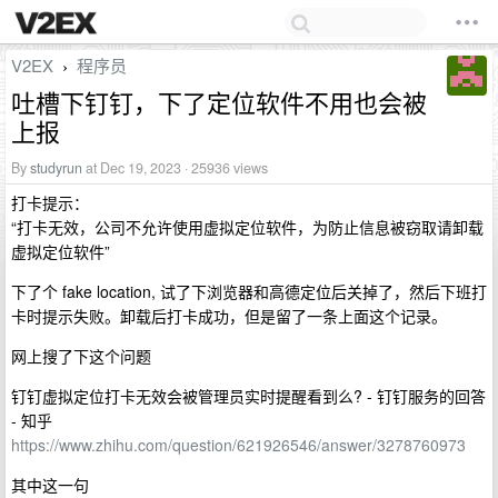
V2EX
程序员
›
吐槽下钉钉，下了定位软件不用也会被
上报
By
studyrun
at Dec 19, 2023 · 25936 views
打卡提示：
“打卡无效，公司不允许使用虚拟定位软件，为防止信息被窃取请卸载
虚拟定位软件”
下了个 fake location, 试了下浏览器和高德定位后关掉了，然后下班打
卡时提示失败。卸载后打卡成功，但是留了一条上面这个记录。
网上搜了下这个问题
钉钉虚拟定位打卡无效会被管理员实时提醒看到么? - 钉钉服务的回答
- 知乎
https://www.zhihu.com/question/621926546/answer/3278760973
其中这一句