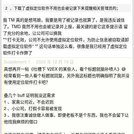
我 TM 真的是想骂娘，我要是用了被记录也就算了，是我违反诚信
了。TMD 竟然不用也会被记录并上报，最关键的是它这条提示语 留
了充分的余地，让公司可以搞我
**“打卡无效，公司不允许使用虚拟定位软件，为防止信息被窃取请卸
载虚拟定位软件” ** 这句话单独这么看，很像是我已经用了虚拟定位
软件打卡作弊了
Supplement 1 · 2023 年 12 月 19 日
真想再开一帖《吐槽下 V2EX 的某些人，看个标题就脑补喷人》😅
经常看到一些人看个标题就回复，另外我这标题也明确指明了我并没
有使用定位软件打卡吧？
叠几个 buff 证明我没这需求
1 、家离公司近，不会迟到
2 、小公司，打假卡容易被发现
3 、我很注重诚信做人做事，即便老板不是个东西，我也不会留下让
他找我麻烦的借口