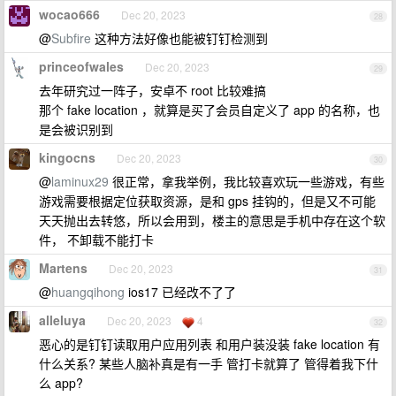
wocao666
Dec 20, 2023
28
@
Subfire
这种方法好像也能被钉钉检测到
princeofwales
Dec 20, 2023
29
去年研究过一阵子，安卓不 root 比较难搞
那个 fake location ，就算是买了会员自定义了 app 的名称，也
是会被识别到
kingocns
Dec 20, 2023
30
@
laminux29
很正常，拿我举例，我比较喜欢玩一些游戏，有些
游戏需要根据定位获取资源，是和 gps 挂钩的，但是又不可能
天天抛出去转悠，所以会用到，楼主的意思是手机中存在这个软
件， 不卸载不能打卡
Martens
Dec 20, 2023
31
@
huangqihong
ios17 已经改不了了
alleluya
Dec 20, 2023
4
32
恶心的是钉钉读取用户应用列表 和用户装没装 fake location 有
什么关系? 某些人脑补真是有一手 管打卡就算了 管得着我下什
么 app?