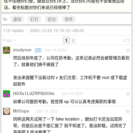
信不信随你们便，键盘在你们手上，当然你们可能也不会看我这段
话，看完标题对你们来说已经很棒了
虚拟
钉钉
定位
软件
112 replies
•
2023-12-22 15:19:19 +08:00
Page 1
1
of 2
2
studyrun
Dec 19, 2023
OP
1
然后快到年底了，公司在抓考勤，这条记录必然会被管理员看到
了，就看他们搞不搞我了
发出来提醒下没装过的 v 友们注意：工作机不要 root 或下载虚
拟软件
HGXs1LdZRPSi5O9e
Dec 19, 2023
2
如果公司狠抓考勤，我觉得 op 可以认真考虑离职的事情
MrOops
Dec 19, 2023
3
同样这两天试用了一下 fake location ，貌似打卡还没出现异
常，但是后台是不是汇报了 就不知道了。我没卸载，试用完了
直接把 fl 放冰箱里了