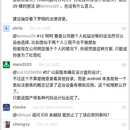
29 楼的想法 @
laminux29
，也没有什么意义。
建议抽空看下罗翔的法律讲堂。
eltria
Dec 20, 2023
68
@
laminux29
#12 呵呵 要是公司跟个人权益对等的话当然可以
自由选择, 比如类似于两个人三观不合不做朋友
但是现在公司明显强于个人的情况下, 你居然提这种方案, 只能说
你是为了杠而杠
mars2023
Dec 20, 2023
69
@
xz410236056
#57 以前版本确实没沙盒的设计；
不过这个不算是随意查看其他目录，而是 android 本身就有一个
类似注册表的概念记录了这台设备有哪些应用，这个权限默认开
了。
只能说国产将各种代码设计玩出花了。
xiaoke
Dec 20, 2023 via Android
70
@
alleluya
请问 iOS 未越狱 能防止丁丁读应用列表吗？
chengxy
Dec 20, 2023
71