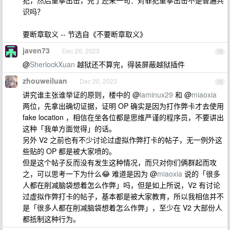
犯，然后重拳出击，完了还来一句：对罪犯重拳出击不是普遍共
识吗？
要断章取义 -- 节选自《不要断章取义》
javen73
Dec 20, 2023
78
@
SherlockXuan
越狱还不算完，得装屏蔽越狱插件
zhouweiluan
Dec 20, 2023
79
讲究谁主张谁举证的原则，楼中的 @
laminux29
和 @
miaoxia
两位，先拿出确切证据，证明 OP 确实是因为打作弊卡才去使用
fake location ，相信在坐各位都是思维严谨的程序员，不要讲出
这种「我单方面觉得」的话。
另外 V2 之前也有不少讨论过虚拟作弊打卡的帖子，无一例外这
些贴的 OP 都是被大家喷的。
但是这个帖子反而没有发生这种情况，而只对你们俩群起而攻
之，可以思考一下为什么😂 难道是因为 @
miaoxia
说的「很多
人都在削减脑袋想着怎么作弊」吗，但是如上所说，V2 有讨论
过虚拟作弊打卡的帖子，基本都是被大家教育，所以我相信并不
是「很多人都在削减脑袋想着怎么作弊」，至少在 V2 大部份人
都抵制这种行为。