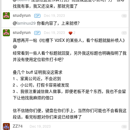
找我有事，我又还没来，那就完蛋了
studyrun
Dec 19, 2023
OP
16
@
laminux29
你看内容了，上来就喷？
studyrun
Dec 19, 2023
2
OP
17
真想再开一帖《吐槽下 V2EX 的某些人，看个标题就脑补喷人》
😅
经常看到一些人看个标题就回复，另外我这标题也明确指明了我
并没有使用定位软件打卡吧？
叠几个 buff 证明我没这需求
1 、家离公司近，不会迟到
2 、小公司，打假卡容易被发现
3 、我很注重诚信做人做事，即便老板不是个东西，我也不会留
下让他找我麻烦的借口
信不信随你们便，键盘在你们手上，当然你们可能也不会看我这
段话，看完标题对你们来说已经很棒了
ZZ74
Dec 19, 2023
18