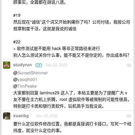
顾事实，全篇都在胡说八道。
#19
然后现在“诚信”这个词又开始刺痛你了吗？公司付钱，我按公司
规章制度干活，这就是我说的诚信
#22
> 软件测试是不能用 hack 等非正常路径来进行
别人怎么测试关你什么事，能不能又不是你定的，你出成本吗？
studyrun
Dec 20, 2023
OP
26
@
SunsetShimmer
@
yaoqih001
@
TimPeake
大家都别回复 laminux29 这人了，本帖主要是为了提醒广大 v
友不要在主力机上折腾，root 虚拟软件等被限制的可能性很高，
特别是打卡类和银行类软件，玩机高手当我没说。
xuanbg
Dec 20, 2023
27
要什么定位软件修改位置，我都是直接调打卡接口，写死一个经
纬度，就没什么定位的事。