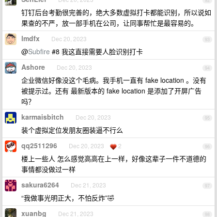
92
钉钉后台考勤很完善的，绝大多数虚拟打卡都能识别，所以说如
果查的不严，放一部手机在公司，让同事帮忙是最容易的。
lmdfx
Dec 20, 2023
93
@
Subfire
#8 我这直接需要人脸识别打卡
Ashore
Dec 20, 2023
94
企业微信好像没这个毛病。我手机一直有 fake location 。没有
被提示过。还有 最新版本的 fake location 是添加了开屏广告
吗？
karmaisbitch
Dec 20, 2023
95
装个虚拟定位发朋友圈装逼不行么
qq2511296
Dec 20, 2023
2
96
楼上一些人 怎么感觉高高在上一样，好像这辈子一件不道德的
事情都没做过一样
sakura6264
Dec 21, 2023
97
“我做事光明正大，不怕反炸”🤣
xuanbg
Dec 21, 2023
98