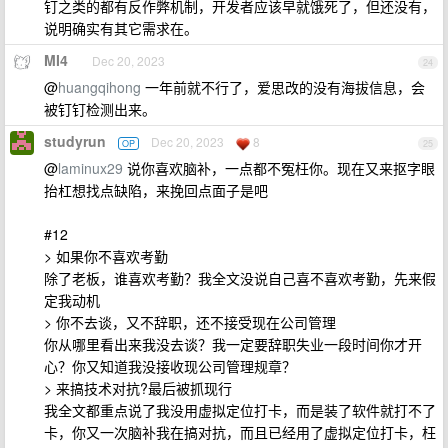
钉之类的都有反作弊机制，开发者应该早就饿死了，但还没有，
说明确实有其它需求在。
MI4
Dec 20, 2023
24
@
huangqihong
一年前就不行了，爱思改的没有海拔信息，会
被钉钉检测出来。
studyrun
Dec 20, 2023
8
OP
25
@
laminux29
说你喜欢脑补，一点都不冤枉你。现在又来抠字眼
抬杠想找点缺陷，来挽回点面子是吧
#12
> 如果你不喜欢考勤
除了老板，谁喜欢考勤？我全文没说自己喜不喜欢考勤，先来假
定我动机
> 你不去谈，又不辞职，还不接受现在公司管理
你从哪里看出来我没去谈？我一定要辞职失业一段时间你才开
心？你又知道我没接收现公司管理规章？
> 来搞技术对抗?最后被抓现行
我全文都重点说了我没用虚拟定位打卡，而是装了软件就打不了
卡，你又一次脑补我在搞对抗，而且已经用了虚拟定位打卡，枉