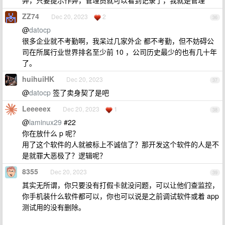
弊，只要提示作弊，管理员就可以看到记录了，我就是管理
ZZ74
Dec 20, 2023
2
36
@
datocp
很多企业就不考勤啊，我呆过几家外企 都不考勤，但不妨碍公
司在所属行业世界排名至少前 10 ，公司历史最少的也有几十年
了。
huihuiHK
Dec 20, 2023
37
@
datocp
签了卖身契了是吧
Leeeeex
Dec 20, 2023
1
38
@
laminux29
#22
你在放什么 p 呢？
用了这个软件的人就被标上不诚信了？那开发这个软件的人是不
是就罪大恶极了？逻辑呢？
8355
Dec 20, 2023
39
其实无所谓，你只要没有打假卡就没问题，可以让他们查监控，
你手机装什么软件都可以，你也可以说是之前调试软件或着 app
测试用的没有删除。