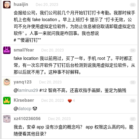
huaijin
Dec 20, 2023
53
会报给公司，我们公司前几个月开始钉钉打卡考勤。我那时候手
机上也有 fake location 。早上上班打卡 提示了 “打卡无效，公
司不允许使用虚拟定位软件，为防止信息被窃取请卸载虚拟定位
软件” 。人事一来就问我是咋回事。我也想说
# **傻逼钉钉**
smallYear
Dec 20, 2023
54
fake location 我以前用过，买了一年，手机 root 了。平时都正
常，有一次忘开软件了钉钉后台检测到说我用虚拟定位软件，从
那以后就不用了。这种事不好解释。
yanq123
Dec 20, 2023
55
@
laminux29
#12 智商不高，还喜欢指手画脚，鉴定为脑残
Kirsebaer
Dec 20, 2023
4
56
@
datocp
🤡
xz410236056
Dec 20, 2023
57
我去，安卓 app 没有沙盒的概念吗？ app 权限这么高的吗，能
随便看其他目录？