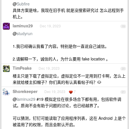
@
Subfire
具体方案是啥，我现在旧手机 就是没搜索研究过 怎么远程到手
机上。
laminux29
Dec 19, 2023
19
@
studyrun
1.我已经确认我看了内容。特别是你一直说自己诚信。
2.请解释一下，诚信的人，为什么要用 fake location 。
TimPeake
Dec 19, 2023
20
楼主只是下载了虚拟定位，虚拟定位不一定用到打卡啊，怎么上
来就给楼主扣帽子？你们真的有认真看帖子吗？🐶
Shorekeeper
Dec 19, 2023
7
21
@
laminux29
#19 模拟定位在很多场合下都有用，包括软件调
试。质询不会有助于问题的讨论，也已经越界了。
可以猜测，钉钉可能读取了应用程序列表，这在 Android 上是个
被滥用了的权限，而且会默认开启。