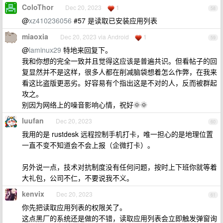
ColoThor
Dec 20, 2023
1
58
@
xz410236056
#57 是读取已安装应用列表
miaoxia
Dec 20, 2023 via Android
1
59
@
laminux29
特地来回复下。
我和你想的完全一致并且觉得这应该是普遍共识。但看帖子的回
复显然并不是这样，很多人都在削减脑袋想着怎么作弊，在我来
看这比盗版更恶劣。好容易有个指出这是不对的人，反而被群起
攻之。
别因为网络上的噪音影响心情，祝好🌞🌞
luufan
Dec 20, 2023
60
我用的是 rustdesk 远程控制手机打卡，唯一担心的是地理位置
一直不变不知道会不会上报（企微打卡）。
另外说一点，技术对抗制度没有任何问题，按时上下班你就等着
大礼包，公司不仁，不要说我不义。
kenvix
Dec 20, 2023
61
你先把读取应用列表的权限关了。
这点黑厂的系统还是做的不错，读取应用列表会立即触发弹窗询