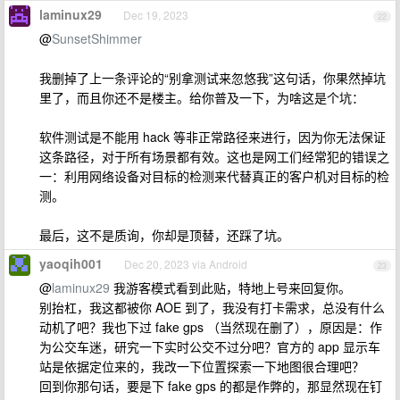
laminux29
Dec 19, 2023
22
@
SunsetShimmer
我删掉了上一条评论的“别拿测试来忽悠我”这句话，你果然掉坑
里了，而且你还不是楼主。给你普及一下，为啥这是个坑：
软件测试是不能用 hack 等非正常路径来进行，因为你无法保证
这条路径，对于所有场景都有效。这也是网工们经常犯的错误之
一：利用网络设备对目标的检测来代替真正的客户机对目标的检
测。
最后，这不是质询，你却是顶替，还踩了坑。
yaoqih001
Dec 20, 2023 via Android
23
@
laminux29
我游客模式看到此贴，特地上号来回复你。
别抬杠，我这都被你 AOE 到了，我没有打卡需求，总没有什么
动机了吧？我也下过 fake gps （当然现在删了），原因是：作
为公交车迷，研究一下实时公交不过分吧？官方的 app 显示车
站是依据定位来的，我改一下位置探索一下地图很合理吧？
回到你那句话，要是下 fake gps 的都是作弊的，那显然现在钉