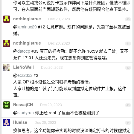
你可以主动找公司说打卡提示作弊问下是什么原因，懂装不懂即
可，在人事面前当面卸载软件，然后他有疑问配合他查下监控。
nothingistrue
Dec 20, 2023
40
@
laminux29
#12 注意审题。现在的问题是，光卖了丝袜就被当
贼。
nothingistrue
Dec 20, 2023
41
@
datocp
#33 真正的抓考勤：即不允许 16:59 就去门禁，又不
允许 17:01 人还没走完。现在想想你到底管得是啥。
LieNoWell
Dec 20, 2023
42
@
ecr23xx
#2
人家 OP 根本没说过公司狠抓考勤的事情。
人家吐槽的是：装了钉钉能读取到虚拟定位软件并上报，这件
事。
NessajCN
Dec 20, 2023
43
@
studyrun
你正经 root 了反而不会被检测到了
Huelse
Dec 20, 2023
44
换位思考，这个功能你来实现的时候没法确定打卡的时候虚拟定