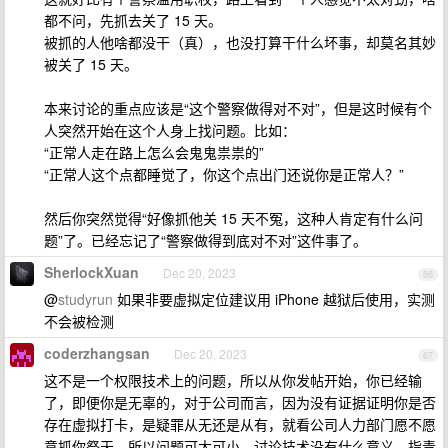
都不问，先抓去关了 15 天。
被抓的人他啥都没干（真），也没打算干什么坏事，却莫名其妙
被关了 15 天。
本来讨论的重点应该是“这个警察做得对不对”，但是这时候有个
人突然开始在这个人身上找问题。比如：
“正常人走在路上怎么会鬼鬼祟祟的”
“正常人这个点都睡觉了，你这个点出门还说你是正常人？”
然后你突然觉得“好像抓他关 15 天不冤，这种人肯定有什么问
题”了。已经忘记了“警察做得到底对不对”这件事了。
SherlockXuan
Dec 20, 2023
66
@
studyrun
如果非要虚拟定位建议用 iPhone 越狱后使用，实测
不会被检测
coderzhangsan
Dec 20, 2023
67
这不是一个权限技术上的问题，所以从你发帖开始，你已经输
了，即便你是无辜的，对于公司而言，因为没有证据证明你是否
存在虚拟打卡，是疑罪从无还是从有，就看公司人力部门愿不愿
意抓你祭天，所以问题可大可小，讨论技术没有什么意义，指责