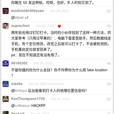
你敢在 V2 发这种贴，哎呀，也好，B 人时刻又到了。
woshinide300yuan
Dec 20, 2023
87
@
ldlywt
+1
suprechen
Dec 20, 2023
1
88
两年前也用过钉钉打卡，当时的小伙伴找到了这样一种方法，供
大家参考（只用过苹果的）：电脑下载爱思助手，然后数据线连
手机，有个定位修改，改完之后就可以打卡了，不会被检测到，
手机重启定位就变回来了。
ps：现在不知道还有没有用了。
99185302
Dec 20, 2023
89
不是你撞的你为什么去扶？你不作弊你为什么用 fake location
？
xiaoke
Dec 20, 2023 via Android
90
@
kiritoyui
后台能看到打卡人的地理位置信息吗？
KenThompson1729
Dec 20, 2023
91
@
coffeesun
HACKRF
SenLief
Dec 20, 2023