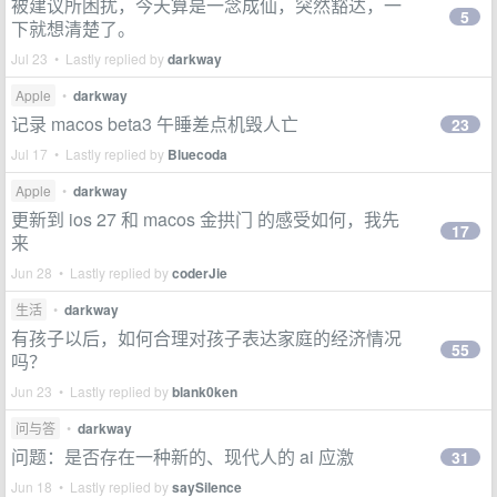
被建议所困扰，今天算是一念成仙，突然豁达，一
5
下就想清楚了。
Jul 23 • Lastly replied by
darkway
Apple
•
darkway
记录 macos beta3 午睡差点机毁人亡
23
Jul 17 • Lastly replied by
Bluecoda
Apple
•
darkway
更新到 ios 27 和 macos 金拱门 的感受如何，我先
17
来
Jun 28 • Lastly replied by
coderJie
生活
•
darkway
有孩子以后，如何合理对孩子表达家庭的经济情况
55
吗？
Jun 23 • Lastly replied by
blank0ken
问与答
•
darkway
问题：是否存在一种新的、现代人的 ai 应激
31
Jun 18 • Lastly replied by
saySilence