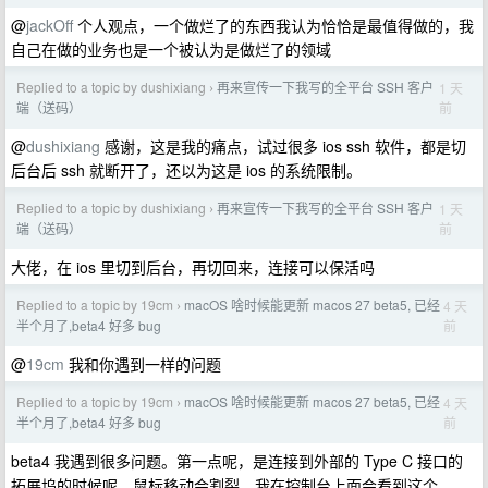
@
jackOff
个人观点，一个做烂了的东西我认为恰恰是最值得做的，我
自己在做的业务也是一个被认为是做烂了的领域
Replied to a topic by dushixiang
再来宣传一下我写的全平台 SSH 客户
1 天
›
前
端（送码）
@
dushixiang
感谢，这是我的痛点，试过很多 ios ssh 软件，都是切
后台后 ssh 就断开了，还以为这是 ios 的系统限制。
Replied to a topic by dushixiang
再来宣传一下我写的全平台 SSH 客户
1 天
›
前
端（送码）
大佬，在 ios 里切到后台，再切回来，连接可以保活吗
Replied to a topic by 19cm
macOS 啥时候能更新 macos 27 beta5, 已经
4 天
›
前
半个月了,beta4 好多 bug
@
19cm
我和你遇到一样的问题
Replied to a topic by 19cm
macOS 啥时候能更新 macos 27 beta5, 已经
4 天
›
前
半个月了,beta4 好多 bug
beta4 我遇到很多问题。第一点呢，是连接到外部的 Type C 接口的
拓展坞的时候呢，鼠标移动会割裂。我在控制台上面会看到这个