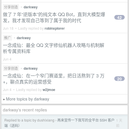
分享创造
•
darkway
做了 7 年“逆版本”的纯文本 QQ Bot，直到大模型爆
42
发，我才发现自己等到了属于我的时代
Jun 18 • Lastly replied by
robinxplorer
推广
•
darkway
一念成仙：最全 QQ 文字修仙机器人攻略与机制解
析专属资料库
Jun 4
分享创造
•
darkway
一念成仙：在一个窄门赛道里，把日活熬到了 3 万
20
+，聊点真实的运营感受
Jun 4 • Lastly replied by
w2jmoe
More topics by darkway
»
darkway's recent replies
Replied to a topic by dushixiang
再来宣传一下我写的全平台 SSH 客户
1 天
›
前
端（送码）