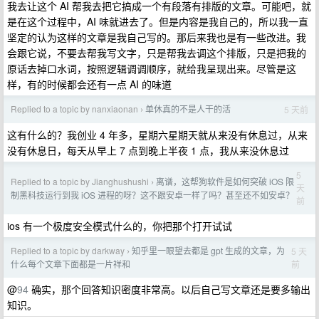
我去让这个 AI 帮我去把它搞成一个有段落有排版的文章。可能吧，就
是在这个过程中，AI 味就进去了。但是内容是我自己的，所以我一直
坚定的认为这样的文章是我自己写的。那后来我也是有一些改进。我
会跟它说，不要去帮我写文字，只是帮我去调这个排版，只是把我的
原话去掉口水词，按照逻辑调调顺序，就给我呈现出来。尽管是这
样，有的时候都会还有一点 AI 的味道
Replied to a topic by nanxiaonan
单休真的不是人干的活
5 天前
›
这有什么的？我创业 4 年多，星期六星期天就从来没有休息过，从来
没有休息日，每天从早上 7 点到晚上半夜 1 点，我从来没休息过
5
Replied to a topic by Jianghushushi
离谱，这帮狗软件是如何突破 iOS 限
›
天
制黑科技运行到我 iOS 进程的呀？这不跟安卓一样了吗？甚至还不如安卓？
前
ios 有一个极度安全模式什么的，你把那个打开试试
Replied to a topic by darkway
知乎里一眼望去都是 gpt 生成的文章，为
5 天
›
前
什么每个文章下面都是一片祥和
@
94
确实，那个回答知识密度非常高。以后自己写文章还是要多输出
知识。