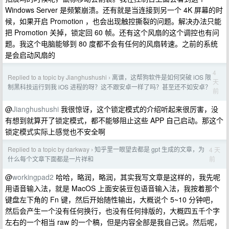
Windows Server 是频繁崩溃。还有就是当连接到另一个 4K 屏幕的时
候，如果开启 Promotion ，也会出现触控撕裂的问题。解决办法只能
把 Promotion 关掉，锁定回 60 帧。还有这个风扇的这个调控也有问
题。我这个电脑能够到 80 度都不会有任何的风扇转速。之前的系统
是会启动风扇的
4
Replied to a topic by Jianghushushi
离谱，这帮狗软件是如何突破 iOS 限
›
天
制黑科技运行到我 iOS 进程的呀？这不跟安卓一样了吗？甚至还不如安卓？
前
@
Jianghushushi
我很惊讶，这个锁定模式的介绍听起来很厉害，没
有想到就算开了锁定模式，都不能够阻止这些 APP 自己启动。那这个
锁定模式实际上感觉也不安全啊
Replied to a topic by darkway
知乎里一眼望去都是 gpt 生成的文章，为
4 天
›
前
什么每个文章下面都是一片祥和
@
workingpad2
哈哈，略润，略润，其实我写文章是这样的，我先呢
用语音输入法，就是 MacOS 上面安装豆包语音输入法，我按着那个
键盘左下角的 Fn 键，然后开始随性输出，大概说个 5~10 分钟吧，
然后会产生一个没有任何换行，也没有任何排版的，大概四五千个字
左右的一个相当 raw 的一个稿，但是内容全部是我自己说。然后呢，