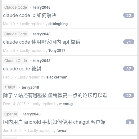
Claude Code
•
terry2048
claude code ip 如何解决
22
Mar 19 • Lastly replied by
dabingbing
Claude Code
•
terry2048
claude code 使用哪家国内 api 靠谱
71
Mar 26 • Lastly replied by
Tony2017
Claude Code
•
terry2048
claude code 被封
37
Feb 6 • Lastly replied by
slackerman
互联网
•
terry2048
除了 v 站还有哪些质量稍微高一点的论坛可以逛
22
Dec 14, 2025 • Lastly replied by
mcmug
OpenAI
•
terry2048
国内用户 android 手机如何使用 chatgpt 客户端
6
Jun 3, 2024 • Lastly replied by
foveal