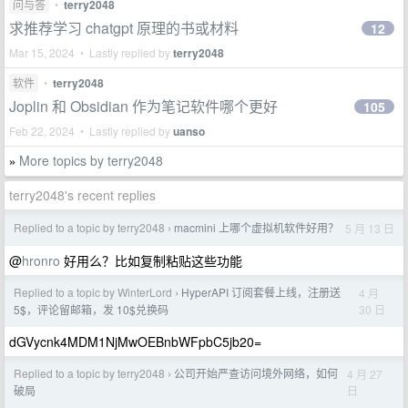
问与答
•
terry2048
求推荐学习 chatgpt 原理的书或材料
12
Mar 15, 2024 • Lastly replied by
terry2048
软件
•
terry2048
Joplin 和 Obsidian 作为笔记软件哪个更好
105
Feb 22, 2024 • Lastly replied by
uanso
More topics by terry2048
»
terry2048's recent replies
Replied to a topic by terry2048
macmini 上哪个虚拟机软件好用？
5 月 13 日
›
@
hronro
好用么？比如复制粘贴这些功能
Replied to a topic by WinterLord
HyperAPI 订阅套餐上线，注册送
4 月
›
30 日
5$，评论留邮箱，发 10$兑换码
dGVycnk4MDM1NjMwOEBnbWFpbC5jb20=
Replied to a topic by terry2048
公司开始严查访问境外网络，如何
4 月 27
›
日
破局