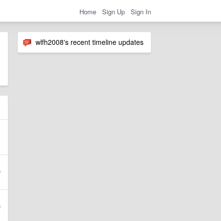
Home
Sign Up
Sign In
wlfh2008's recent timeline updates