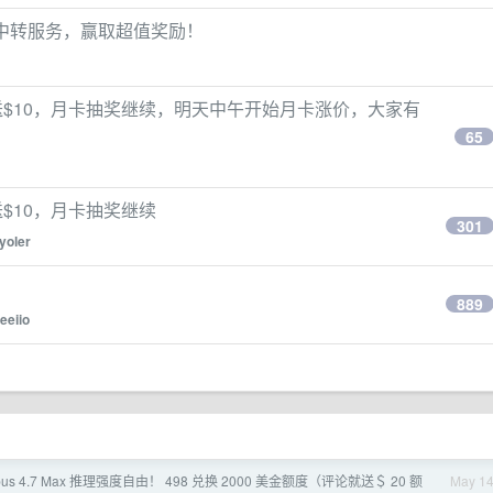
模型中转服务，赢取超值奖励！
留言就送$10，月卡抽奖继续，明天中午开始月卡涨价，大家有
65
就送$10，月卡抽奖继续
301
yoler
889
leeiio
pus 4.7 Max 推理强度自由！ 498 兑换 2000 美金额度（评论就送＄ 20 额
May 1