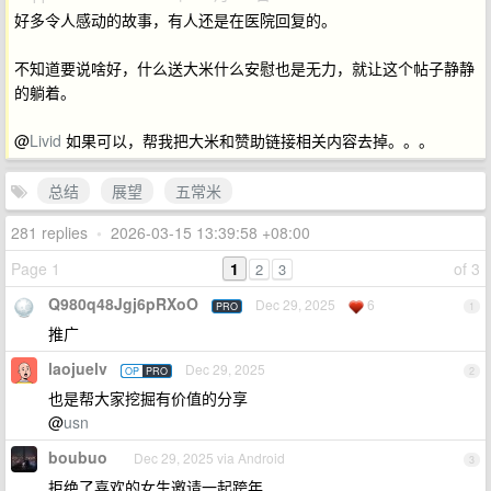
好多令人感动的故事，有人还是在医院回复的。
不知道要说啥好，什么送大米什么安慰也是无力，就让这个帖子静静
的躺着。
@
Livid
如果可以，帮我把大米和赞助链接相关内容去掉。。。
总结
展望
五常米
281 replies
•
2026-03-15 13:39:58 +08:00
Page 1
1
of 3
2
3
Q980q48Jgj6pRXoO
Dec 29, 2025
6
PRO
1
推广
laojuelv
Dec 29, 2025
OP
PRO
2
也是帮大家挖掘有价值的分享
@
usn
boubuo
Dec 29, 2025 via Android
3
拒绝了喜欢的女生邀请一起跨年