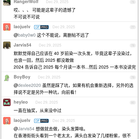
RangerWolf
Dec 29, 2025
76
哎、、、 可能是这辈子的遗憾了
不可说不可说
laojuelv
Dec 29, 2025
OP
PRO
77
@
baby0w0
这个不能说，离删帖不远了
Jarvis54
Dec 29, 2025
78
默默觉得自己应该在 40 岁前染一次头发，毕竟这辈子没染过，
也浪一回，然后 2025 都没敢做
2024 告诉自己 2025 每个月读一本书...然后 2025 一本书没读完
BoyBoy
Dec 29, 2025
79
@
dexlee2020
虽然是踩了坑，如果有机会重新选择，另外的选
择说不定是另外一种坑，向前看！
heyleo
Dec 29, 2025
80
一直在抽奖，从来没中过
laojuelv
Dec 29, 2025
OP
PRO
81
@
Jarvis54
想做就去做，染头发算啥。
在香港街街头看到一个老太太，满头白发染了几缕粉紫，很不