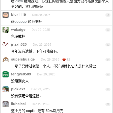
@
lokya
继续找吧，你现在的遗憾也只是因为没有碰到比那个人
更好的，然后的感慨
blur1119
Dec 29, 2025
51
@
boubuo
这为啥呀
wukaige
Dec 29, 2025
52
色没戒掉
jrtzxh020
Dec 29, 2025
53
今年没有遗憾，下年可能会有。
supershuaige
Dec 29, 2025
12
54
一辈子只睡过老婆一个人，不知道睡其它人是什么感觉
fengye0509
Dec 29, 2025
55
没睡到女人
picklexz
Dec 29, 2025
56
没有满足全是遗憾，
liubaicai
Dec 29, 2025
57
这个月的 copilot 还有 50%没用完