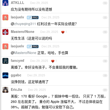
ATKLLL
Dec 29, 2025
14
应为没有期待所以没有遗憾
laojuelv
Dec 29, 2025
OP
PRO
15
@
zhuyeqing311
红利过去一年实际业绩是？
MasterofNone
Dec 29, 2025
1
16
无性生活（这是可以说的吗
laojuelv
Dec 29, 2025
OP
PRO
17
@
MasterofNone
正常，哈哈，手也算
fancymf
Dec 29, 2025
1
18
离婚了。幸好没有孩子，不会重蹈我的覆辙。
ggabc
Dec 29, 2025
19
没挣到钱，这足够通用了
EricJia
Dec 29, 2025
20
美股：170 看好 Google ，7 姐妹中唯一低估， 只买了 1 万股，
260 左右就卖了。 重仓的 Apple 涨幅不大， 不过总体收益在
38%，超越了纳指，勉强可以安慰下自己。