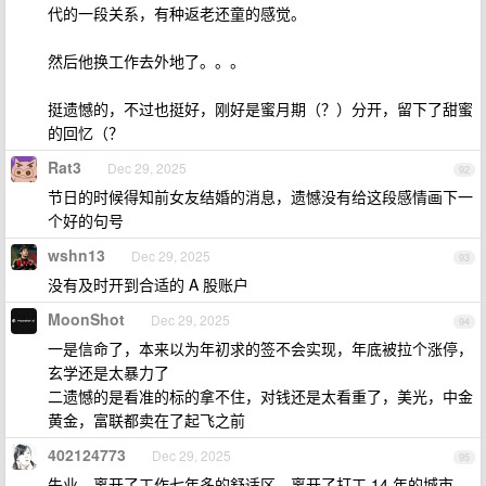
代的一段关系，有种返老还童的感觉。
然后他换工作去外地了。。。
挺遗憾的，不过也挺好，刚好是蜜月期（？）分开，留下了甜蜜
的回忆（？
Rat3
Dec 29, 2025
92
节日的时候得知前女友结婚的消息，遗憾没有给这段感情画下一
个好的句号
wshn13
Dec 29, 2025
93
没有及时开到合适的 A 股账户
MoonShot
Dec 29, 2025
94
一是信命了，本来以为年初求的签不会实现，年底被拉个涨停，
玄学还是太暴力了
二遗憾的是看准的标的拿不住，对钱还是太看重了，美光，中金
黄金，富联都卖在了起飞之前
402124773
Dec 29, 2025
95
失业，离开了工作七年多的舒适区。离开了打工 14 年的城市。