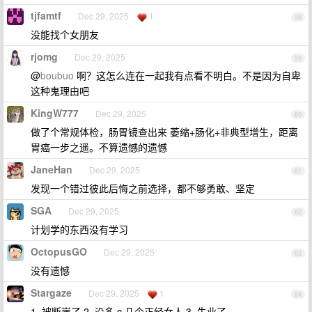
tjfamtf
Dec 29, 2025
1
58
没能找个女朋友
rjomg
Dec 29, 2025
59
@
boubuo
啊？这怎么连在一起我有点看不明白。不是因为自卑
这种鬼理由吧
KingW777
Dec 29, 2025
60
做了个常规体检，肠胃镜查出来 萎缩+肠化+非典型增生，距离
胃癌一步之遥。不算遗憾的遗憾
JaneHan
Dec 29, 2025
61
发现一个错过彼此后悔之前选择，都不够勇敢、坚定
SGA
Dec 29, 2025
62
计划学的东西没有学习
OctopusGO
Dec 29, 2025
63
没有遗憾
Stargaze
Dec 29, 2025
1
64
1. 被断崖了 2. 没多 c 几个正经女人 3. 失业了