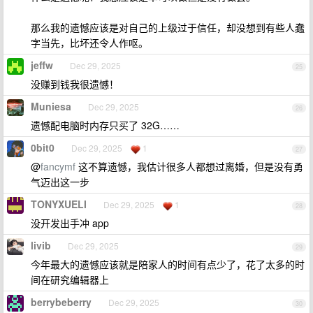
那么我的遗憾应该是对自己的上级过于信任，却没想到有些人蠢
字当先，比坏还令人作呕。
jeffw
Dec 29, 2025
25
没赚到钱我很遗憾！
Muniesa
Dec 29, 2025
26
遗憾配电脑时内存只买了 32G……
0bit0
Dec 29, 2025
1
27
@
fancymf
这不算遗憾，我估计很多人都想过离婚，但是没有勇
气迈出这一步
TONYXUELI
Dec 29, 2025
1
28
没开发出手冲 app
livib
Dec 29, 2025
29
今年最大的遗憾应该就是陪家人的时间有点少了，花了太多的时
间在研究编辑器上
berrybeberry
Dec 29, 2025
30