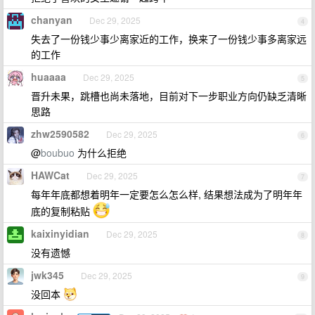
chanyan
Dec 29, 2025
4
失去了一份钱少事少离家近的工作，换来了一份钱少事多离家远
的工作
huaaaa
Dec 29, 2025
5
晋升未果，跳槽也尚未落地，目前对下一步职业方向仍缺乏清晰
思路
zhw2590582
Dec 29, 2025
6
@
boubuo
为什么拒绝
HAWCat
Dec 29, 2025
7
每年年底都想着明年一定要怎么怎么样, 结果想法成为了明年年
底的复制粘贴
kaixinyidian
Dec 29, 2025
8
没有遗憾
jwk345
Dec 29, 2025
9
没回本