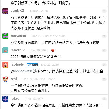
拿了创新药三个月，错过科技，割肉了。
JunNKG
Dec 29, 2025
31
前司转移资产申请破产, 被动离职, 赢了官司但是拿不到钱, 21 年
工龄清零, 领了 2 个月失业金, 自己和同事开了个公司, 但是感觉
大家都不在状态, 勉强维持.
terry2048
Dec 29, 2025 via Android
32
业务技能没有成长，工作内容越来越讨厌，也没有勇气跳槽
rebornlv
Dec 29, 2025
1
33
2025 的最大遗憾就是不足 3 天了。
laojuelv
Dec 29, 2025
OP
PRO
34
@
dexlee2020
选择 offer ，跟选择股票差不多，抓住下次机会
tzhl
Dec 29, 2025 via iPhone
35
一个职场机会没有把握住，随时面临被裁的状态。
6 月 5 号没有买胜宏科技。
lokya
Dec 29, 2025
36
今年遇到个还不错的相亲对象，可惜距离太远两个人没走到一