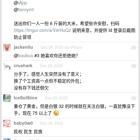
@
iApp
@
fancymf
送出你们一人一份 6 斤装的大米，希望些许安慰，扫码
https://imgur.com/a/V4rHuQz
说明来意，并提供 Id 登录后截图
防止冒领
jackenliu
Dec 29, 2025 via iPhone
72
@
boubuo
#3 她喜欢你还拒绝她？
crushark
Dec 29, 2025
73
分手了，感觉人生突然没有了意义；
换了个工资高一点但不稳定的外包；
没有存下钱还倒欠
IceSolStice
Dec 29, 2025
74
重仓了黄金，但是白银 32 的时候就在关注白银，一直犹豫没下
手，现在 75 以上了
baby0w0
Dec 29, 2025
75
民权 民生 民族