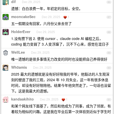
dif
Dec 29, 2025
86
遗憾：白白浪费一年，年初定的目标，全空。
mooncakeSec
Dec 29, 2025
1
87
五一假期没有回家，六月份父亲去世了
HolderEver
Dec 29, 2025
88
1.没有攒下钱 2. 使用 cursor 、claude code AI 编程之后，
coding 能力变弱了 3.人变浮躁了，沉不下心来，感觉在混日子
WellLee
Dec 29, 2025
89
唯一遗憾的是很多事情无力改变的同时也没能把自己养得很好
Wh0amis
Dec 29, 2025
90
2025 最大的遗憾就是没有好好陪我的爷爷，他豁达的人生观深
刻的塑造了我的三观，2024 年 10 月失业，这一年有很多休息
时间，却没有好好陪陪他。结果今年他突然走了，一句话也没留
下。这是我最大的遗憾。
kandaakihito
Dec 29, 2025
1
91
和某个网友线下面基了，然后和他成为了同事，成为了邻居，有
着较为相似的兴趣。这是我在毕业后第一次体验到近似于学生时