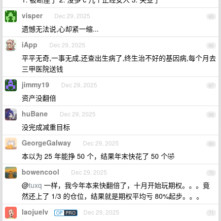
visper
Dec 29, 2025
65
遗憾无法说,心却紧一缩...
iApp
Dec 29, 2025
66
平平无奇,一事无成,还查出生病了,终生治不好的基因病,每个月去
三甲医院送钱
jimmy19
Dec 29, 2025
67
资产没翻倍
huBane
Dec 29, 2025
68
没完成减重目标
GeorgeGalway
Dec 29, 2025
69
本以为 25 年能挣 50 个，结果年末快花了 50 个🤣
bowencool
Dec 29, 2025
70
@
tuxq
一样，我今年本来快翻倍了，十月开始玩期权。。。竟
然还上了 1/3 的仓位，结果就是期权平均亏 80%起步。。。
laojuelv
Dec 29, 2025
OP
PRO
71