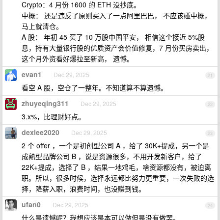
Crypto：4 月份 1600 的 ETH 没抄底。
中概： 还是违反了原则买入了一点阿里巴巴， 不应该碰中概，
马上就清仓。
A 股： 年初 45 买了 10 万股中国平安， 相信这个接近 5%股
息，持有大量银行股的优质资产会价值修复，7 月份买房卖出，
这个月外资看好爆拉至新高， 遗憾。
evan1
Dec 29, 2025
21
看空 A 股，空仓了一整年。不知道算不算遗憾。
zhuyeqing311
Dec 29, 2025
22
3.x%，比理财好点。
dexlee2020
Dec 29, 2025
23
2 个 offer ，一个是初创型公司 A ，给了 30K+提成，另一个是
成熟型品牌公司 B ，说是资源很多，不用开发新客户，给了
22K+提成，选择了 B ，结果一地鸡毛，啥资源都没有，被迫离
职。所以，很多时候，选择永远都比努力更重要，一次失败的选
择，降薪入职，浪费时间，也没赚到钱。
ufan0
Dec 29, 2025
24
什么是遗憾呢？我想应该是本可以做但是没有做罢。