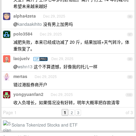
希望未来越来越好
alpha4zeta
Dec 29, 2025
96
@
kandaakihito
没有男上加男吗
polo3584
Dec 29, 2025
97
减肥失败，本来已经成功减了 20 斤，结果加班+天气转冷，体
重恢复了。
laojuelv
Dec 29, 2025
OP
PRO
98
@
wshn13
这个不算遗憾，好像我的托儿一样
mertas
Dec 29, 2025
99
错过港股券商开户
yongyuanfan2
Dec 29, 2025
100
收入负增长，如果情况没有好转，明年大概率把存款清零
Page 1
1
of 3
2
3
Solana Tokenized Stocks and ETF