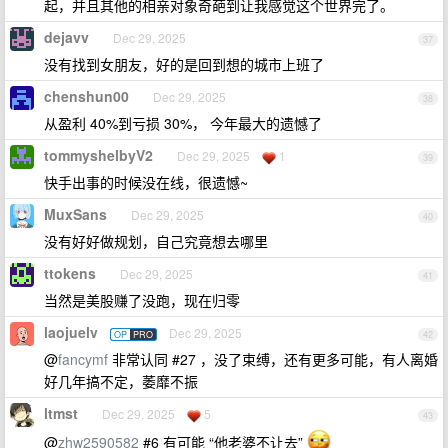
起，并且其他的相亲对象奇葩到让我感觉这个世界完了。
dejavv
Dec 29, 2025
37
没有找到女朋友，好的是回到想的城市上班了
chenshun00
Dec 29, 2025
38
从盈利 40%到亏损 30%， 今年最大的遗憾了
tommyshelbyV2
Dec 29, 2025
1
39
快手出事的时候没在线，很遗憾~
MuxSans
Dec 29, 2025
40
没有好好做规划，自己究竟想去哪里
ttokens
Dec 29, 2025
41
当然是美股赚了没跑，现在归零
laojuelv
Dec 29, 2025
OP
PRO
42
@
fancymf
非常认同 #27 ，没了束缚，还有更多可能，有人离婚
好几年搞不定，萎靡不振
ltmst
Dec 29, 2025
5
43
@
zhw2590582
#6 有可能 “他老婆不让去”