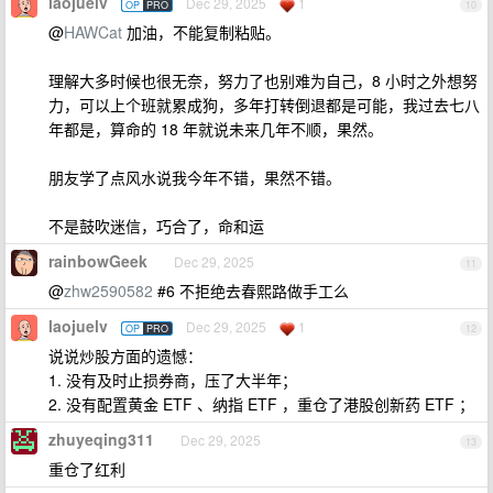
laojuelv
Dec 29, 2025
1
OP
PRO
10
@
HAWCat
加油，不能复制粘贴。
理解大多时候也很无奈，努力了也别难为自己，8 小时之外想努
力，可以上个班就累成狗，多年打转倒退都是可能，我过去七八
年都是，算命的 18 年就说未来几年不顺，果然。
朋友学了点风水说我今年不错，果然不错。
不是鼓吹迷信，巧合了，命和运
rainbowGeek
Dec 29, 2025
11
@
zhw2590582
#6 不拒绝去春熙路做手工么
laojuelv
Dec 29, 2025
1
OP
PRO
12
说说炒股方面的遗憾：
1. 没有及时止损券商，压了大半年；
2. 没有配置黄金 ETF 、纳指 ETF ，重仓了港股创新药 ETF ；
zhuyeqing311
Dec 29, 2025
13
重仓了红利