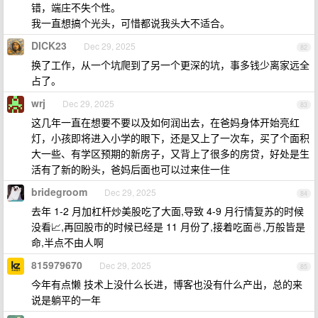
错，端庄不失个性。
我一直想搞个光头，可惜都说我头大不适合。
DICK23
Dec 29, 2025
82
换了工作，从一个坑爬到了另一个更深的坑，事多钱少离家远全
占了。
wrj
Dec 29, 2025
83
这几年一直在想要不要以及如何润出去，在爸妈身体开始亮红
灯，小孩即将进入小学的眼下，还是又上了一次车，买了个面积
大一些、有学区预期的新房子，又背上了很多的房贷，好处是生
活有了新的盼头，爸妈后面也可以过来住一住
bridegroom
Dec 29, 2025
84
去年 1-2 月加杠杆炒美股吃了大面,导致 4-9 月行情复苏的时候
没看📈,再回股市的时候已经是 11 月份了,接着吃面🍜,万般皆是
命,半点不由人啊
815979670
Dec 29, 2025
85
今年有点懒 技术上没什么长进，博客也没有什么产出，总的来
说是躺平的一年