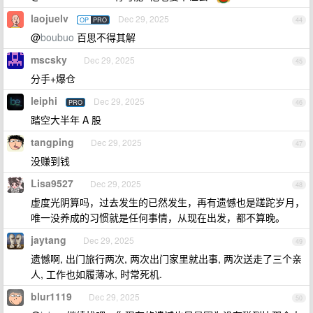
laojuelv
Dec 29, 2025
OP
PRO
44
@
boubuo
百思不得其解
mscsky
Dec 29, 2025
45
分手+爆仓
leiphi
Dec 29, 2025
PRO
46
踏空大半年 A 股
tangping
Dec 29, 2025
47
没赚到钱
Lisa9527
Dec 29, 2025
48
虚度光阴算吗，过去发生的已然发生，再有遗憾也是蹉跎岁月，
唯一没养成的习惯就是任何事情，从现在出发，都不算晚。
jaytang
Dec 29, 2025
49
遗憾啊, 出门旅行两次, 两次出门家里就出事, 两次送走了三个亲
人, 工作也如履薄冰, 时常死机.
blur1119
Dec 29, 2025
50