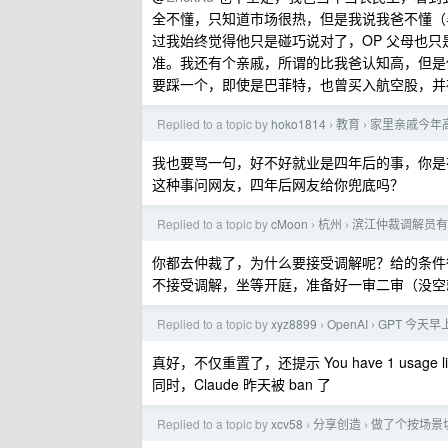
全不懂，只知道市场很热，但是我说我爸不懂（毕
过我始终觉得他只是碰巧说对了，OP 父母也
准。我还有个亲戚，所谓的比我爸认知高，但是他
要踩一个，即使是巴菲特，也曾买入航空股，并在
Replied to a topic by
hoko1814
教育
家里亲戚今年
›
›
我也要骂一句，好不好就业是四年后的事，你是
这种事问网友，四年后网友给你兜底吗？
Replied to a topic by
cMoon
杭州
滨江仲裁调解员有
›
›
你都去仲裁了，为什么要接受调解呢？给的条件
不接受调解，坐等开庭，准备好一审二审（没空
Replied to a topic by
xyz8899
OpenAI
GPT 今天
›
›
真好，不仅重置了，还提示 You have 1 usage limit res
同时，Claude 昨天被 ban 了
Replied to a topic by
xcv58
分享创造
做了个按场景切
›
›