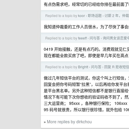
有点伪需求吧，经常切的已经给你排在最前面了
Replied to a topic by
koor
职场话题
讨薪 2 年，仲
›
›
我知道仲裁委的工作人员很水，为了尽快了事会
Replied to a topic by
feeeff
问与答
询问男女谈恋爱
›
›
0419 开始接触，还是有点巧的。消费观就见仁见
现在都能全款买房了吧，即使是早几年买在高点
Replied to a topic by
Brightt
问与答
回复 R 拒收短
›
›
做过几年短信平台的测试，你这个叫上行短信，短信
回复会把你号码短暂“拉黑”，以后再给你发平
是平台黑名单。另外这种短信都不是银行直接给
情况下有可能下次你想收的验证码收不到了，然后
三大运营商； 95xxx ，各种银行保险； 106
95 码号就很贵，所以银行很珍惜，就外包给 10
More replies by dirkchou
»