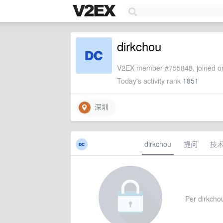
dirkchou
V2EX member #755848, joined on
Today's activity rank
1851
深圳
dirkchou
提问
技
Per dirkchou