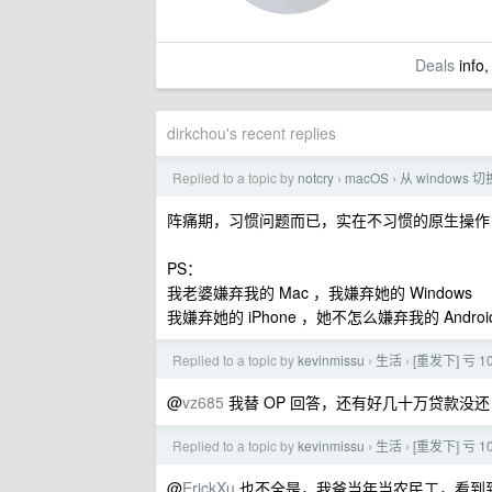
Deals
info,
dirkchou's recent replies
Replied to a topic by
notcry
macOS
从 windows 
›
›
阵痛期，习惯问题而已，实在不习惯的原生操作
PS：
我老婆嫌弃我的 Mac ，我嫌弃她的 Windows
我嫌弃她的 iPhone ，她不怎么嫌弃我的 Androi
Replied to a topic by
kevinmissu
生活
[重发下] 亏
›
›
@
vz685
我替 OP 回答，还有好几十万贷款没还
Replied to a topic by
kevinmissu
生活
[重发下] 亏
›
›
@
ErickXu
也不全是，我爸当年当农民工，看到