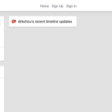
Home
Sign Up
Sign In
dirkchou's recent timeline updates