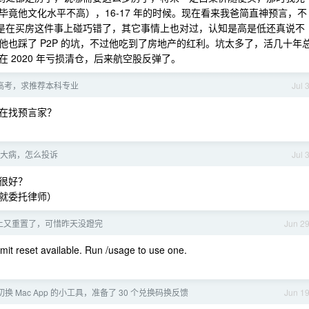
竟他文化水平不高），16-17 年的时候。现在看来我爸简直神预言，不
只是在买房这件事上碰巧错了，其它事情上也对过，认知是高是低还真说不
也踩了 P2P 的坑，不过他吃到了房地产的红利。坑太多了，活几十年
 2020 年亏损清仓，后来航空股反弹了。
高考，求推荐本科专业
Jul 
在找预言家？
大病，怎么投诉
Jul 
很好？
就委托律师）
早上又重置了，可惜昨天没蹬完
Jun 2
et available. Run /usage to use one.
换 Mac App 的小工具，准备了 30 个兑换码换反馈
Jun 1