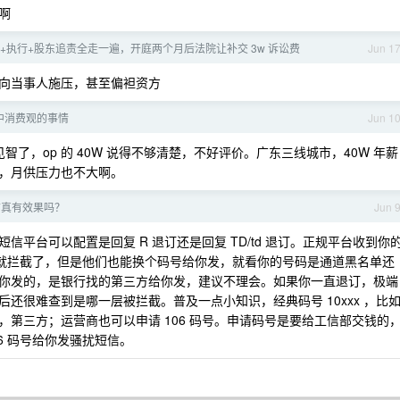
啊
裁+执行+股东追责全走一遍，开庭两个月后法院让补交 3w 诉讼费
Jun 1
向当事人施压，甚至偏袒资方
中消费观的事情
Jun 1
智了，op 的 40W 说得不够清楚，不好评价。广东三线城市，40W 年薪
，月供压力也不大啊。
信真有效果吗？
Jun 
平台可以配置是回复 R 退订还是回复 TD/td 退订。正规平台收到你
台就拦截了，但是他们也能换个码号给你发，就看你的号码是通道黑名单还
你发的，是银行找的第三方给你发，建议不理会。如果你一直退订，极端
还很难查到是哪一层被拦截。普及一点小知识，经典码号 10xxx ，比
xxx ，第三方；运营商也可以申请 106 码号。申请码号是要给工信部交钱的
6 码号给你发骚扰短信。