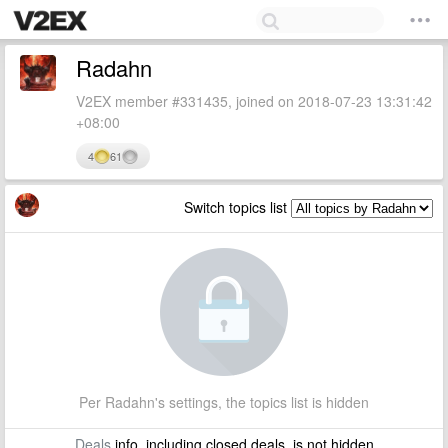
Radahn
V2EX member #331435, joined on 2018-07-23 13:31:42
+08:00
4
61
Switch topics list
Per Radahn's settings, the topics list is hidden
Deals
info, including closed deals, is not hidden