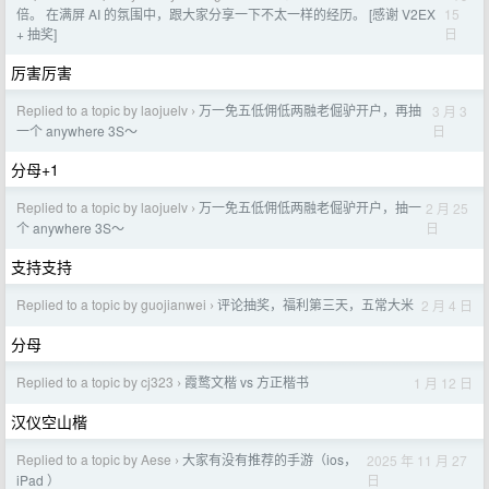
15
倍。 在满屏 AI 的氛围中，跟大家分享一下不太一样的经历。 [感谢 V2EX
日
+ 抽奖]
厉害厉害
Replied to a topic by laojuelv
万一免五低佣低两融老倔驴开户，再抽
3 月 3
›
日
一个 anywhere 3S～
分母+1
Replied to a topic by laojuelv
万一免五低佣低两融老倔驴开户，抽一
2 月 25
›
日
个 anywhere 3S～
支持支持
Replied to a topic by guojianwei
评论抽奖，福利第三天，五常大米
2 月 4 日
›
分母
Replied to a topic by cj323
霞鹜文楷 vs 方正楷书
1 月 12 日
›
汉仪空山楷
Replied to a topic by Aese
大家有没有推荐的手游（ios，
2025 年 11 月 27
›
日
iPad ）