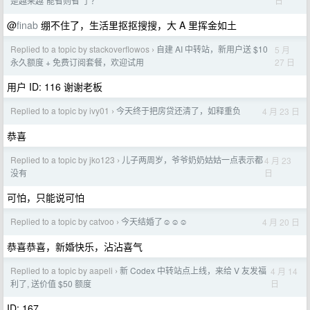
日
是越来越“能省则省”了？
@
finab
绷不住了，生活里抠抠搜搜，大 A 里挥金如土
Replied to a topic by stackoverflowos
自建 AI 中转站，新用户送 $10
5 月
›
27 日
永久额度 + 免费订阅套餐，欢迎试用
用户 ID: 116 谢谢老板
Replied to a topic by ivy01
今天终于把房贷还清了，如释重负
4 月 23 日
›
恭喜
Replied to a topic by jko123
儿子两周岁，爷爷奶奶姑姑一点表示都
4 月 23
›
日
没有
可怕，只能说可怕
Replied to a topic by catvoo
今天结婚了☺️☺️☺️
4 月 20 日
›
恭喜恭喜，新婚快乐，沾沾喜气
Replied to a topic by aapeli
新 Codex 中转站点上线，来给 V 友发福
4 月 14
›
日
利了, 送价值 $50 额度
ID: 167