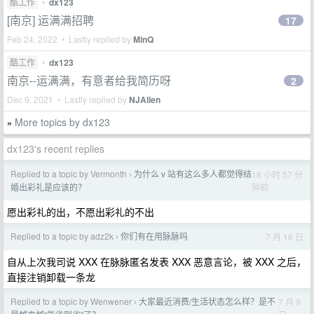
酷工作
•
dx123
[南京] 运满满招聘
17
Feb 24, 2022 • Lastly replied by
MinQ
酷工作
•
dx123
南京--运满满，有意者给我简历呀
2
Dec 9, 2021 • Lastly replied by
NJAllen
More topics by dx123
»
dx123's recent replies
Replied to a topic by Vermonth
为什么 v 站有这么多人都觉得结
18 小时 57 分
›
钟前
婚出彩礼是应该的？
愿出彩礼的出，不愿出彩礼的不出
Replied to a topic by adz2k
你们有在用脉脉吗
7 月 16 日
›
自从上次我司说 XXX 在脉脉匿名发表 XXX 恶意言论，被 XXX 之后，
直接注销卸载一条龙
Replied to a topic by Wenwener
大家最近消费/生活状态怎么样？是不
7 月 9
›